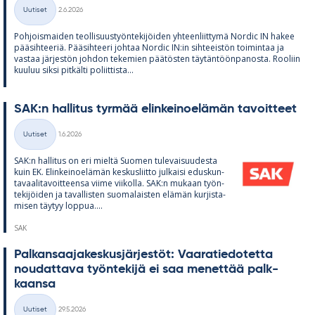
Kirjoitettu
Uutiset
2.6.2026
Kategoriat
Poh­jois­mai­den teol­li­suus­työn­te­ki­jöi­den yh­teen­liit­tymä Nor­dic IN ha­kee
pää­sih­tee­riä. Pää­sih­teeri joh­taa Nor­dic IN:in sih­tee­is­tön toi­min­taa ja
vas­taa jär­jes­tön joh­don te­ke­mien pää­tös­ten täy­tän­töön­pa­nosta. Roo­liin
kuu­luu siksi pit­kälti po­liit­tista...
SAK:n hal­li­tus tyr­mää elin­kei­noe­lä­män ta­voit­teet
Kirjoitettu
Uutiset
1.6.2026
Kategoriat
SAK:n hal­li­tus on eri mieltä Suo­men tu­le­vai­suu­desta
kuin EK. Elin­kei­noe­lä­män kes­kus­liitto jul­kaisi edus­kun­
ta­vaa­li­ta­voit­teensa viime vii­kolla. SAK:n mu­kaan työn­
te­ki­jöi­den ja ta­val­lis­ten suo­ma­lais­ten elä­män kur­jis­ta­
mi­sen täy­tyy lop­pua....
SAK
Pal­kan­saa­ja­kes­kus­jär­jes­töt: Vaa­ra­tie­do­tetta
nou­dat­tava työn­te­kijä ei saa me­net­tää palk­
kaansa
Kirjoitettu
Uutiset
29.5.2026