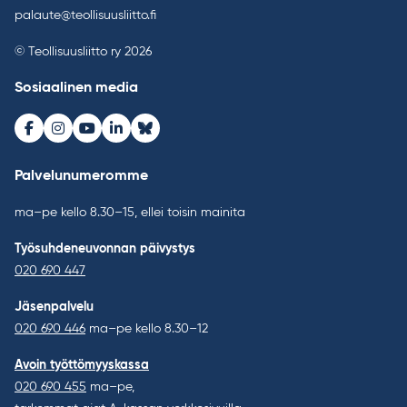
palaute@teollisuusliitto.fi
© Teollisuusliitto ry 2026
Sosiaalinen media
Facebook
Instagram
Youtube
LinkedIn
Bluesky
Palvelunumeromme
ma–pe kello 8.30–15, ellei toisin mainita
Työsuhdeneuvonnan päivystys
020 690 447
Jäsenpalvelu
020 690 446
ma–pe kello 8.30–12
Avoin työttömyyskassa
020 690 455
ma–pe,