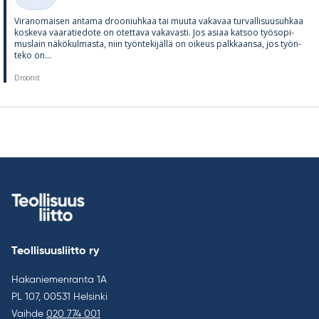
Kategoriat
Vi­ran­omai­sen an­tama droo­niuh­kaa tai muuta va­ka­vaa tur­val­li­suusuh­kaa
kos­keva vaa­ra­tie­dote on otet­tava va­ka­vasti. Jos asiaa kat­soo työ­so­pi­
mus­lain nä­kö­kul­masta, niin työn­te­ki­jällä on oi­keus palk­kaansa, jos työn­
teko on...
Droonit
Teollisuusliitto ry
Hakaniemenranta 1A
PL 107, 00531 Helsinki
Vaihde
020 774 001