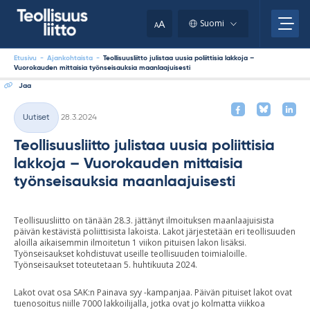
Skip
your
to
A
Suomi
A
content
clipboard.)
Etusivu
-
Ajankohtaista
-
Teollisuusliitto julistaa uusia poliittisia lakkoja –
Vuorokauden mittaisia työnseisauksia maanlaajuisesti
Jaa
Kirjoitettu
Uutiset
28.3.2024
Kategoriat
Teollisuusliitto julistaa uusia poliittisia
lakkoja – Vuorokauden mittaisia
työnseisauksia maanlaajuisesti
Teollisuusliitto on tänään 28.3. jättänyt ilmoituksen maanlaajuisista
päivän kestävistä poliittisista lakoista. Lakot järjestetään eri teollisuuden
aloilla aikaisemmin ilmoitetun 1 viikon pituisen lakon lisäksi.
Työnseisaukset kohdistuvat useille teollisuuden toimialoille.
Työnseisaukset toteutetaan 5. huhtikuuta 2024.
Lakot ovat osa SAK:n Painava syy -kampanjaa. Päivän pituiset lakot ovat
tuenosoitus niille 7000 lakkoilijalla, jotka ovat jo kolmatta viikkoa