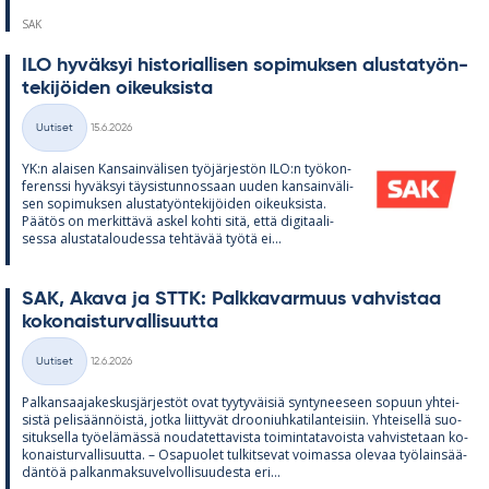
SAK
ILO hy­väk­syi his­to­rial­li­sen so­pi­muk­sen alus­ta­työn­
te­ki­jöi­den oi­keuk­sista
Kirjoitettu
Uutiset
15.6.2026
Kategoriat
YK:n alai­sen Kan­sain­vä­li­sen työ­jär­jes­tön ILO:n työ­kon­
fe­renssi hy­väk­syi täy­sis­tun­nos­saan uu­den kan­sain­vä­li­
sen so­pi­muk­sen alus­ta­työn­te­ki­jöi­den oi­keuk­sista.
Pää­tös on mer­kit­tävä as­kel kohti sitä, että di­gi­taa­li­
sessa alus­ta­ta­lou­dessa teh­tä­vää työtä ei...
SAK, Akava ja STTK: Palk­ka­var­muus vah­vis­taa
ko­ko­nais­tur­val­li­suutta
Kirjoitettu
Uutiset
12.6.2026
Kategoriat
Pal­kan­saa­ja­kes­kus­jär­jes­töt ovat tyy­ty­väi­siä syn­ty­nee­seen so­puun yh­tei­
sistä pe­li­sään­nöistä, jotka liit­ty­vät droo­niuh­ka­ti­lan­tei­siin. Yh­tei­sellä suo­
si­tuk­sella työ­elä­mässä nou­da­tet­ta­vista toi­min­ta­ta­voista vah­vis­te­taan ko­
ko­nais­tur­val­li­suutta. – Os­a­puo­let tul­kit­se­vat voi­massa ole­vaa työ­lain­sää­
dän­töä pal­kan­mak­su­vel­vol­li­suu­desta eri...