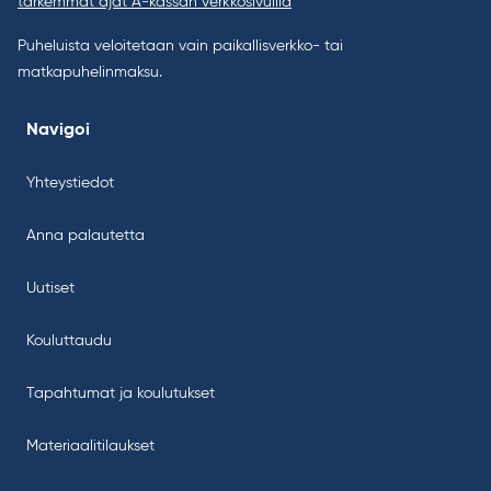
tarkemmat ajat A-kassan verkkosivuilla
Puheluista veloitetaan vain paikallisverkko- tai
matkapuhelinmaksu.
Navigoi
Yhteystiedot
Anna palautetta
Uutiset
Kouluttaudu
Tapahtumat ja koulutukset
Materiaalitilaukset