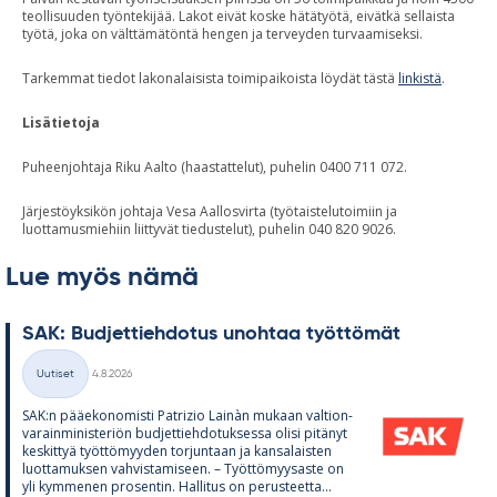
teollisuuden työntekijää. Lakot eivät koske hätätyötä, eivätkä sellaista
työtä, joka on välttämätöntä hengen ja terveyden turvaamiseksi.
Tarkemmat tiedot lakonalaisista toimipaikoista löydät tästä
linkistä
.
Lisätietoja
Puheenjohtaja Riku Aalto (haastattelut), puhelin 0400 711 072.
Järjestöyksikön johtaja Vesa Aallosvirta (työtaistelutoimiin ja
luottamusmiehiin liittyvät tiedustelut), puhelin 040 820 9026.
Lue myös nämä
SAK: Bud­jet­tieh­do­tus unoh­taa työt­tö­mät
Kirjoitettu
Uutiset
4.8.2026
Kategoriat
SAK:n pää­e­ko­no­misti Pat­rizio Lainàn mu­kaan val­tion­
va­rain­mi­nis­te­riön bud­jet­tieh­do­tuk­sessa olisi pi­tä­nyt
kes­kit­tyä työt­tö­myy­den tor­jun­taan ja kan­sa­lais­ten
luot­ta­muk­sen vah­vis­ta­mi­seen. – Työt­tö­myy­saste on
yli kym­me­nen pro­sen­tin. Hal­li­tus on pe­rus­teetta...