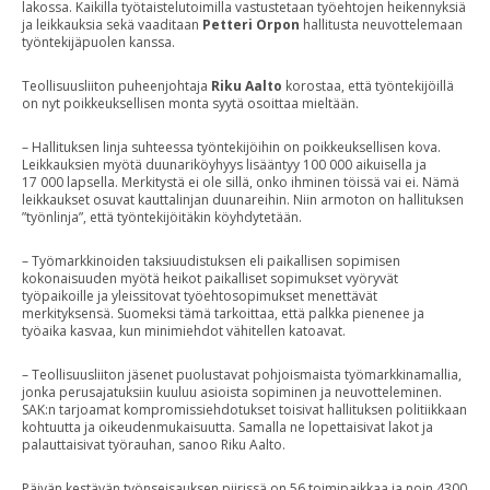
lakossa. Kaikilla työtaistelutoimilla vastustetaan työehtojen heikennyksiä
ja leikkauksia sekä vaaditaan
Petteri Orpon
hallitusta neuvottelemaan
työntekijäpuolen kanssa.
Teollisuusliiton puheenjohtaja
Riku Aalto
korostaa, että työntekijöillä
on nyt poikkeuksellisen monta syytä osoittaa mieltään.
– Hallituksen linja suhteessa työntekijöihin on poikkeuksellisen kova.
Leikkauksien myötä duunariköyhyys lisääntyy 100 000 aikuisella ja
17 000 lapsella. Merkitystä ei ole sillä, onko ihminen töissä vai ei. Nämä
leikkaukset osuvat kauttalinjan duunareihin. Niin armoton on hallituksen
”työnlinja”, että työntekijöitäkin köyhdytetään.
– Työmarkkinoiden taksiuudistuksen eli paikallisen sopimisen
kokonaisuuden myötä heikot paikalliset sopimukset vyöryvät
työpaikoille ja yleissitovat työehtosopimukset menettävät
merkityksensä. Suomeksi tämä tarkoittaa, että palkka pienenee ja
työaika kasvaa, kun minimiehdot vähitellen katoavat.
– Teollisuusliiton jäsenet puolustavat pohjoismaista työmarkkinamallia,
jonka perusajatuksiin kuuluu asioista sopiminen ja neuvotteleminen.
SAK:n tarjoamat kompromissiehdotukset toisivat hallituksen politiikkaan
kohtuutta ja oikeudenmukaisuutta. Samalla ne lopettaisivat lakot ja
palauttaisivat työrauhan, sanoo Riku Aalto.
Päivän kestävän työnseisauksen piirissä on 56 toimipaikkaa ja noin 4300