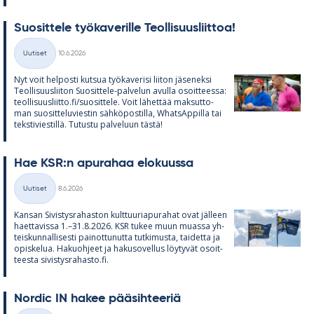
Suo­sit­tele työ­ka­ve­rille Teol­li­suus­liit­toa!
Kirjoitettu
Uutiset
10.6.2026
Kategoriat
Nyt voit hel­posti kut­sua työ­ka­ve­risi lii­ton jä­se­neksi
Teol­li­suus­lii­ton Suo­sit­tele-pal­ve­lun avulla osoit­teessa:
teol­li­suus­liitto.fi/suo­sit­tele. Voit lä­het­tää mak­sut­to­
man suo­sit­te­lu­vies­tin säh­kö­pos­tilla, What­sAp­pilla tai
teks­ti­vies­tillä. Tu­tustu pal­ve­luun tästä!
Hae KSR:n apu­ra­haa elo­kuussa
Kirjoitettu
Uutiset
8.6.2026
Kategoriat
Kan­san Si­vis­tys­ra­has­ton kult­tuu­ria­pu­ra­hat ovat jäl­leen
haet­ta­vissa 1.–31.8.2026. KSR tu­kee muun muassa yh­
teis­kun­nal­li­sesti pai­not­tu­nutta tut­ki­musta, tai­detta ja
opis­ke­lua. Ha­kuoh­jeet ja ha­kuso­vel­lus löy­ty­vät osoit­
teesta si­vis­tys­ra­hasto.fi.
Nor­dic IN ha­kee pää­sih­tee­riä