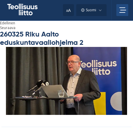
Skip
your
to
A
Suomi
A
content
clipboard.)
Edellinen
Seuraava
260325 Riku Aalto
eduskuntavaaliohjelma 2