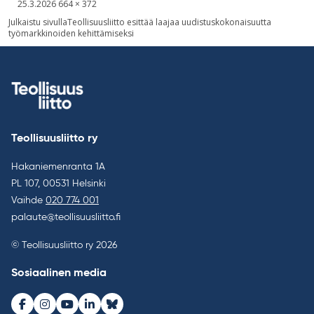
Kirjoitettu
Täysikokoinen
25.3.2026
664 × 372
kuva
Artikkelien
Julkaistu sivulla
Teollisuusliitto esittää laajaa uudistuskokonaisuutta
työmarkkinoiden kehittämiseksi
selaus
Teollisuusliitto ry
Hakaniemenranta 1A
PL 107, 00531 Helsinki
Vaihde
020 774 001
palaute@teollisuusliitto.fi
© Teollisuusliitto ry 2026
Sosiaalinen media
Facebook
Instagram
Youtube
LinkedIn
Bluesky