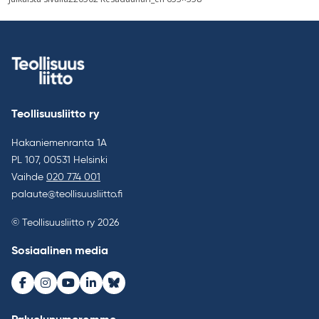
selaus
Teollisuusliitto ry
Hakaniemenranta 1A
PL 107, 00531 Helsinki
Vaihde
020 774 001
palaute@teollisuusliitto.fi
© Teollisuusliitto ry 2026
Sosiaalinen media
Facebook
Instagram
Youtube
LinkedIn
Bluesky