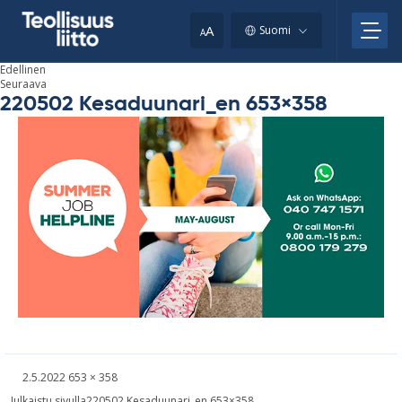
Skip
your
to
A
Suomi
A
content
clipboard.)
Edellinen
Seuraava
220502 Kesaduunari_en 653×358
Kirjoitettu
Täysikokoinen
2.5.2022
653 × 358
kuva
Artikkelien
Julkaistu sivulla
220502 Kesaduunari_en 653×358