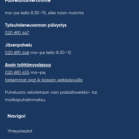
Palvelunumeromme
ma–pe kello 8.30–15, ellei toisin mainita
Työsuhdeneuvonnan päivystys
020 690 447
Jäsenpalvelu
020 690 446
ma–pe kello 8.30–12
Avoin työttömyyskassa
020 690 455
ma–pe,
tarkemmat ajat A-kassan verkkosivuilla
Puheluista veloitetaan vain paikallisverkko- tai
matkapuhelinmaksu.
Navigoi
Yhteystiedot