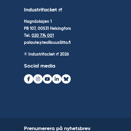
Industrifacket rf
Hagnäskajen 1
PB 107, 00531 Helsingfors
Tel.
020 774 001
palaute@teollisuusliitto.fi
© Industrifacket rf
2026
Social media
Facebook
Instagram
Youtube
LinkedIn
Bluesky
Prenumerera på nyhetsbrev