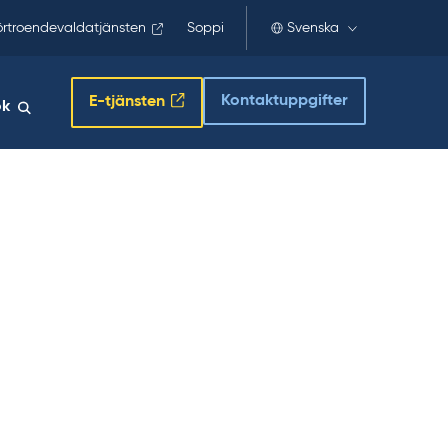
örtroendevaldatjänsten
Soppi
Svenska
Kontaktuppgifter
E-tjänsten
ök