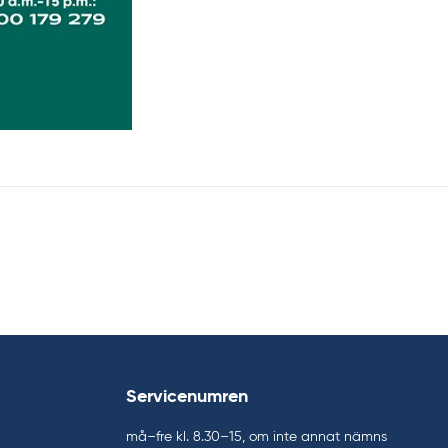
Servicenumren
må–fre kl. 8.30–15, om inte annat nämns