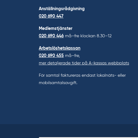
Anställningsrådgivning
020 690 447
Medlemstjänster
020 690 446
må–fre klockan 8.30–12
Arbetslöshetskassan
020 690 455
må–fre,
mer detaljerade tider på A-kassas webbplats
För samtal faktureras endast lokalnäts- eller
mobilsamtalsavgift.