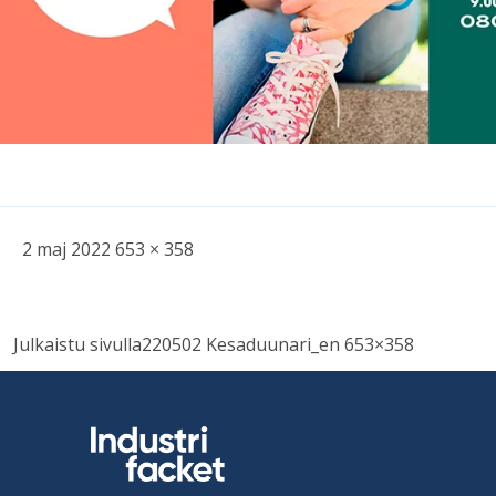
Skriven
Bild
2 maj 2022
653 × 358
i
full
Inläggsnavigering
storlek
Julkaistu sivulla
220502 Kesaduunari_en 653×358