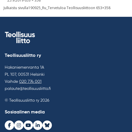
25.9.2019
653 × 358
kuva
Artikkelien
Julkaistu sivulla
190925_Ru_Tervetuloa Teollisuusliittoon 653×358
selaus
Teollisuusliitto ry
Hakaniemenranta 1A
PL 107, 00531 Helsinki
Vaihde
020 774 001
palaute@teollisuusliitto.fi
© Teollisuusliitto ry 2026
Sosiaalinen media
Facebook
Instagram
Youtube
LinkedIn
Bluesky