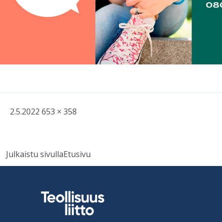
Kirjoitettu
Täysikokoinen
2.5.2022
653 × 358
kuva
Artikkelien
Julkaistu sivulla
Etusivu
selaus