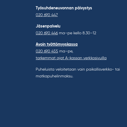
Työsuhdeneuvonnan päivystys
020 690 447
Jäsenpalvelu
020 690 446
ma–pe kello 8.30–12
Avoin työttömyyskassa
020 690 455
ma–pe,
tarkemmat ajat A-kassan verkkosivuilla
Puheluista veloitetaan vain paikallisverkko- tai
matkapuhelinmaksu.