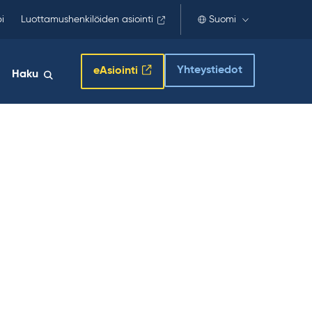
i
Luottamushenkilöiden asiointi
Suomi
Yhteystiedot
eAsiointi
Haku