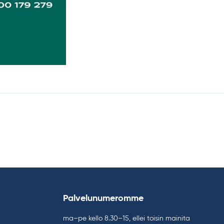
Palvelunumeromme
ma–pe kello 8.30–15, ellei toisin mainita