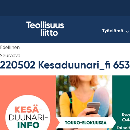
Skip
to
content
Työelämä
Edellinen
Seuraava
220502 Kesaduunari_fi 65