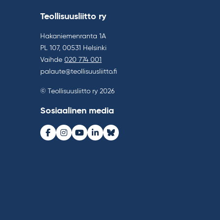
Teollisuusliitto ry
Hakaniemenranta 1A
PL 107, 00531 Helsinki
Vaihde
020 774 001
palaute@teollisuusliitto.fi
© Teollisuusliitto ry 2026
Sosiaalinen media
Facebook
Instagram
Youtube
LinkedIn
Bluesky