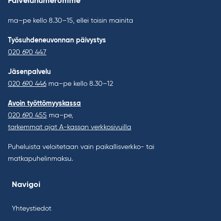
Palvelunumeromme
ma–pe kello 8.30–15, ellei toisin mainita
Työsuhdeneuvonnan päivystys
020 690 447
Jäsenpalvelu
020 690 446
ma–pe kello 8.30–12
Avoin työttömyyskassa
020 690 455
ma–pe,
tarkemmat ajat A-kassan verkkosivuilla
Puheluista veloitetaan vain paikallisverkko- tai
matkapuhelinmaksu.
Navigoi
Yhteystiedot