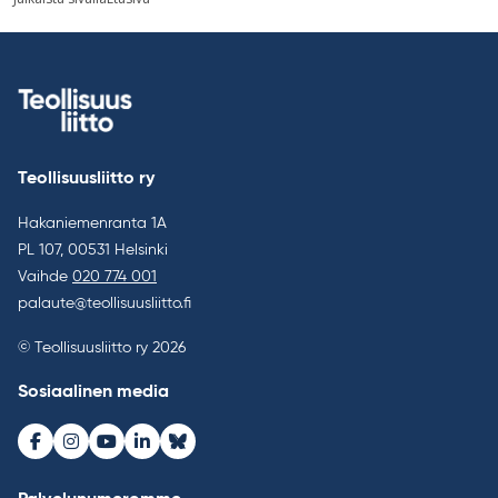
selaus
Teollisuusliitto ry
Hakaniemenranta 1A
PL 107, 00531 Helsinki
Vaihde
020 774 001
palaute@teollisuusliitto.fi
© Teollisuusliitto ry 2026
Sosiaalinen media
Facebook
Instagram
Youtube
LinkedIn
Bluesky