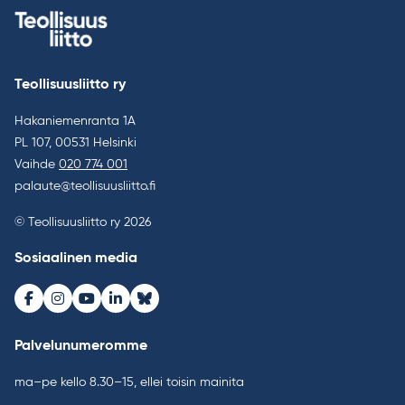
Teollisuusliitto ry
Hakaniemenranta 1A
PL 107, 00531 Helsinki
Vaihde
020 774 001
palaute@teollisuusliitto.fi
© Teollisuusliitto ry 2026
Sosiaalinen media
Facebook
Instagram
Youtube
LinkedIn
Bluesky
Palvelunumeromme
ma–pe kello 8.30–15, ellei toisin mainita