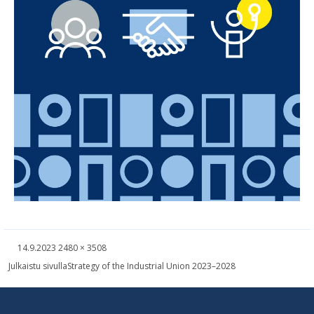
Kirjoitettu
Täysikokoinen
14.9.2023
2480 × 3508
kuva
Artikkelien
Julkaistu sivulla
Strategy of the Industrial Union 2023–2028
selaus