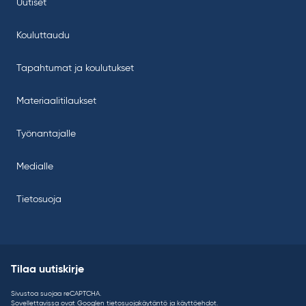
Uutiset
Kouluttaudu
Tapahtumat ja koulutukset
Materiaalitilaukset
Työnantajalle
Medialle
Tietosuoja
Tilaa uutiskirje
Sivustoa suojaa reCAPTCHA.
Sovellettavissa ovat Googlen
tietosuojakäytäntö
ja
käyttöehdot
.