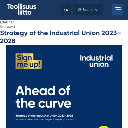
Skip
your
to
A
Suomi
A
content
clipboard.)
Edellinen
Seuraava
Strategy of the Industrial Union 2023–
2028