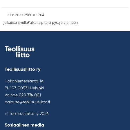
Kirjoitettu
Täysikokoinen
21.8.2023
2560 × 1704
kuva
Artikkelien
Julkaistu sivulla
Palkalla pitäisi pystyä elämään
selaus
Teollisuusliitto ry
Hakaniemenranta 1A
PL 107, 00531 Helsinki
Vaihde
020 774 001
palaute@teollisuusliitto.fi
© Teollisuusliitto ry 2026
Sosiaalinen media