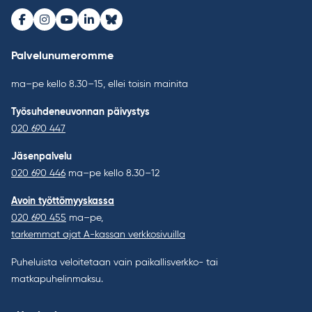
Facebook
Instagram
Youtube
LinkedIn
Bluesky
Palvelunumeromme
ma–pe kello 8.30–15, ellei toisin mainita
Työsuhdeneuvonnan päivystys
020 690 447
Jäsenpalvelu
020 690 446
ma–pe kello 8.30–12
Avoin työttömyyskassa
020 690 455
ma–pe,
tarkemmat ajat A-kassan verkkosivuilla
Puheluista veloitetaan vain paikallisverkko- tai
matkapuhelinmaksu.