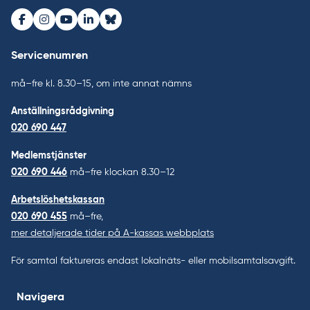
Facebook
Instagram
Youtube
LinkedIn
Bluesky
Servicenumren
må–fre kl. 8.30–15, om inte annat nämns
Anställningsrådgivning
020 690 447
Medlemstjänster
020 690 446
må–fre klockan 8.30–12
Arbetslöshetskassan
020 690 455
må–fre,
mer detaljerade tider på A-kassas webbplats
För samtal faktureras endast lokalnäts- eller mobilsamtalsavgift.
Navigera