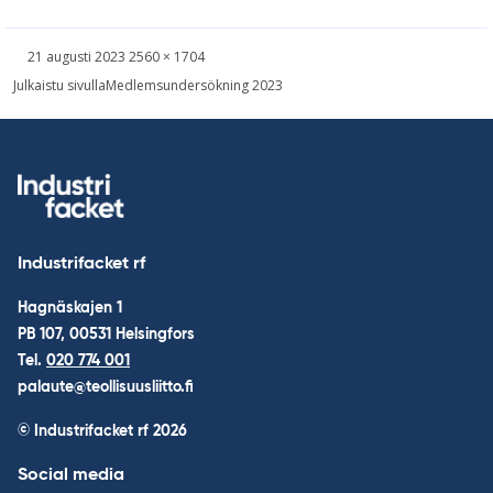
Skriven
Bild
21 augusti 2023
2560 × 1704
i
Inläggsnavigering
Julkaistu sivulla
Medlemsundersökning 2023
full
storlek
Industrifacket rf
Hagnäskajen 1
PB 107, 00531 Helsingfors
Tel.
020 774 001
palaute@teollisuusliitto.fi
© Industrifacket rf
2026
Social media