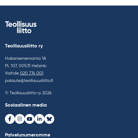
selaus
Teollisuusliitto ry
Hakaniemenranta 1A
PL 107, 00531 Helsinki
Vaihde
020 774 001
palaute@teollisuusliitto.fi
© Teollisuusliitto ry 2026
Sosiaalinen media
Facebook
Instagram
Youtube
LinkedIn
Bluesky
Palvelunumeromme