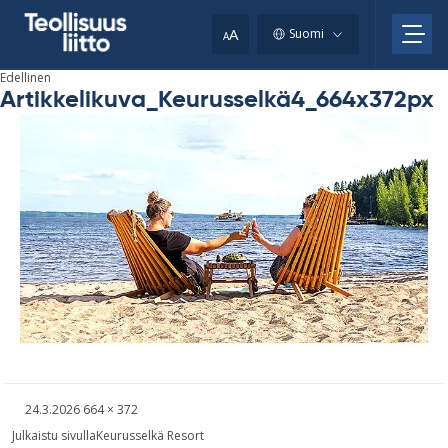
Skip
your
to
A
Suomi
A
content
clipboard.)
Edellinen
Artikkelikuva_Keurusselkä4_664x372px
Kirjoitettu
Täysikokoinen
24.3.2026
664 × 372
kuva
Artikkelien
Julkaistu sivulla
Keurusselkä Resort