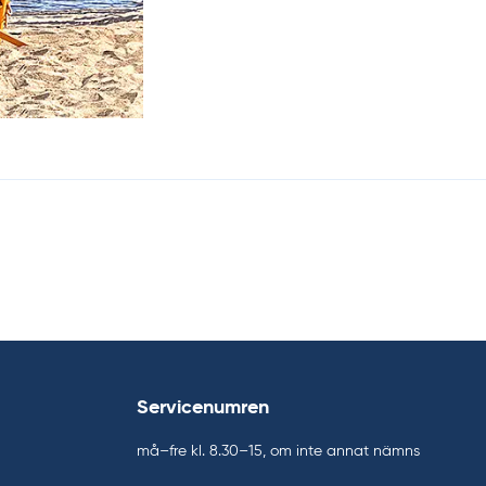
Servicenumren
må–fre kl. 8.30–15, om inte annat nämns