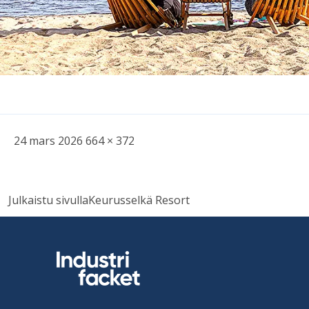
Skriven
Bild
24 mars 2026
664 × 372
i
full
Inläggsnavigering
storlek
Julkaistu sivulla
Keurusselkä Resort