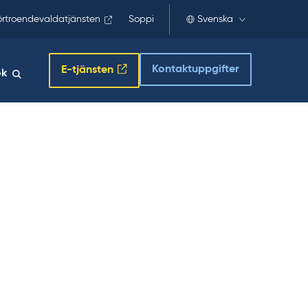
örtroendevaldatjänsten
Soppi
Svenska
Kontaktuppgifter
E-tjänsten
ök