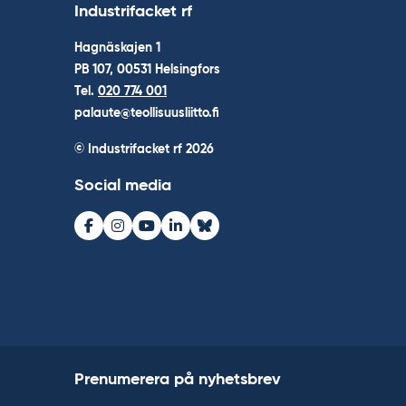
Industrifacket rf
Hagnäskajen 1
PB 107, 00531 Helsingfors
Tel.
020 774 001
palaute@teollisuusliitto.fi
© Industrifacket rf
2026
Social media
Facebook
Instagram
Youtube
LinkedIn
Bluesky
Prenumerera på nyhetsbrev