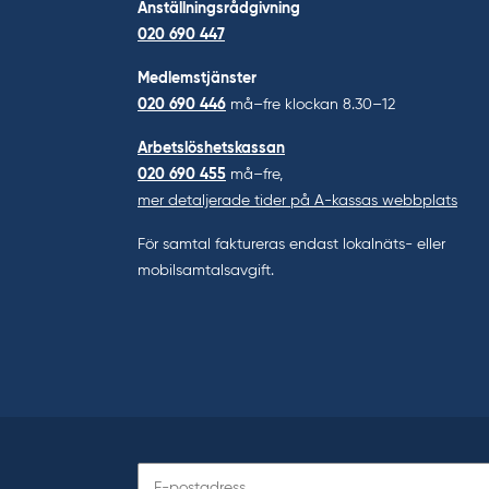
Anställningsrådgivning
020 690 447
Medlemstjänster
020 690 446
må–fre klockan 8.30–12
Arbetslöshetskassan
020 690 455
må–fre,
mer detaljerade tider på A-kassas webbplats
För samtal faktureras endast lokalnäts- eller
mobilsamtalsavgift.
Prenumerera