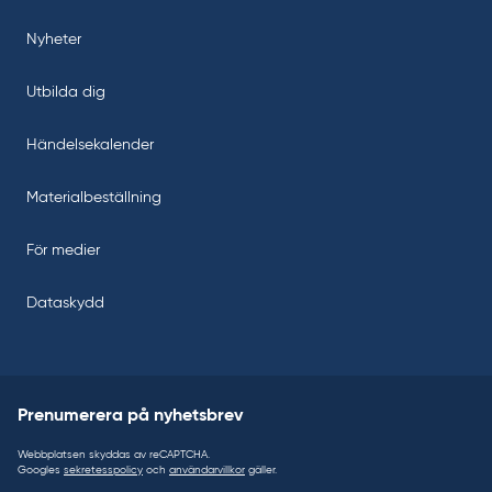
Nyheter
Utbilda dig
Händelsekalender
Materialbeställning
För medier
Dataskydd
Prenumerera på nyhetsbrev
Webbplatsen skyddas av reCAPTCHA.
Googles
sekretesspolicy
och
användarvillkor
gäller.