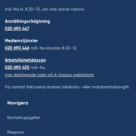
må–fre kl. 8.30–15, om inte annat nämns
Anställningsrådgivning
020 690 447
Medlemstjänster
020 690 446
må–fre klockan 8.30–12
Arbetslöshetskassan
020 690 455
må–fre,
mer detaljerade tider på A-kassas webbplats
För samtal faktureras endast lokalnäts- eller mobilsamtalsavgift.
Navigera
Kontaktuppgifter
Respons