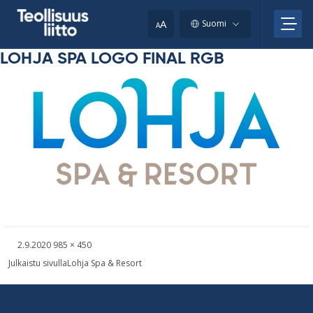
Skip
your
to
A
Suomi
A
content
clipboard.)
LOHJA SPA LOGO FINAL RGB
Kirjoitettu
Täysikokoinen
2.9.2020
985 × 450
kuva
Artikkelien
Julkaistu sivulla
Lohja Spa & Resort
selaus