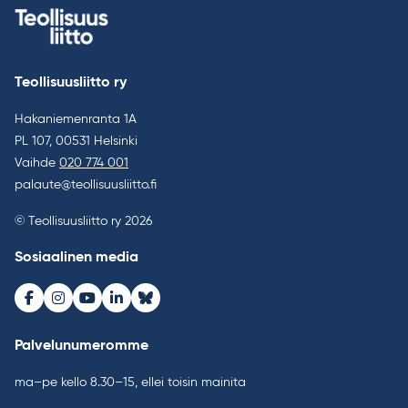
Teollisuusliitto ry
Hakaniemenranta 1A
PL 107, 00531 Helsinki
Vaihde
020 774 001
palaute@teollisuusliitto.fi
© Teollisuusliitto ry 2026
Sosiaalinen media
Facebook
Instagram
Youtube
LinkedIn
Bluesky
Palvelunumeromme
ma–pe kello 8.30–15, ellei toisin mainita