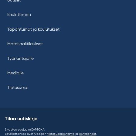
Uutiset
Kouluttaudu
Tapahtumat ja koulutukset
Materiaalitilaukset
Työnantajalle
Medialle
Tietosuoja
Tilaa uutiskirje
Sivustoa suojaa reCAPTCHA.
Sovellettavissa ovat Googlen
tietosuojakäytäntö
ja
käyttöehdot
.