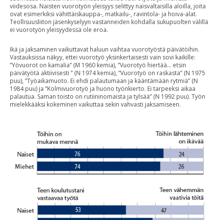
viidesosa. Naisten vuorotyön yleisyys selittyy naisvaltaisilla aloilla, joita
ovat esimerkiksi vähittäiskauppa-, matkailu-, ravintola- ja hoiva-alat.
Teollisuusliiton jäsenkyselyyn vastanneiden kohdalla sukupuolten välillä
ei vuorotyön yleisyydessä ole eroa.
Ikä ja jaksaminen vaikuttavat haluun vaihtaa vuorotyöstä päivätöihin.
Vastauksissa näkyy, ettei vuorotyö yksinkertaisesti vain sovi kaikille:
”Yövuorot on kamalia” (M 1960 kemia), ”Vuorotyö hiertää… etsin
päivätyötä aktiivisesti ” (N 1974 kemia), ”Vuorotyö on raskasta” (N 1975
puu), ”Työaikamuoto. Ei ehdi palautumaan ja kääntämään rytmiä” (N
1984 puu) ja ”Kolmivuorotyö ja huono työnkierto. Ei tarpeeksi aikaa
palautua. Saman toisto on rutiininomaista ja tylsää” (N 1992 puu). Työn
mielekkääksi kokeminen vaikuttaa sekin vahvasti jaksamiseen.