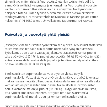
siihen liittyy eniten riskejä. Vuorotyössä etenkin työskentely yöllä ja
aamuyöllä voi lisätä väsymystä ja uniongelmia. Vuorotyössä vuorojen
vaihtelu voi hankaloittaa valveillaoloa ja unirytmiä. Nelikymppinen
naisjäsen toteaa uuden työnsä olevan mielekästä ”koska ei tarvitse
tehdä yövuoroja, ei tarvitse tehdä nelivuoroa, ei tarvitse pelätä rattiin
nukkumista” (N 1980 tekno). Univelkaisena tapaturmariski kasvaa.
Päivätyö ja vuorotyö yhtä yleisiä
Jäsenkyselyssä tiedusteltiin työn tekemisen ajoista. Teollisuusliittolaisten
töistä vain osa tehdään niin sanotun normaalin työajan puitteissa.
Työaikamuodon osalta vastaajat jakautuvat tasaisesti kahtia: puolet
tekee päivätyötä (54 %) ja puolet vuorotyötä (46 %). Päivätyötä tehdään
auto- ja konealalla, metsäalalla ja pelti- ja teollisuuseristysalalla lähes
poikkeuksetta (yli 90 % vastaajista).
Teollisuusliiton sopimusaloista vuorotyö on yleistä tietyillä
sopimusaloilla. Vastaajista vuorotyö on yleisintä vuorotyötä jakelussa,
mekaanisessa metsäteollisuudessa, kaivosalalla, metsäkonealalla sekä
kemian alojen prosessiteollisuudessa. Näillä aloilla vuorotyöläisten
osuus vastanneista on yli puolet (58–80 %). Täytyy kuitenkin muistaa,
että työtekijämäärissä eniten vuorotyötä tehdään suurimmilla
sopimusaloilla eli metalli-, puu- ja kemianteollisuuden aloilla.
Suomessa naisista noin kolmasosa tekee vuorotyötä ja miehistä