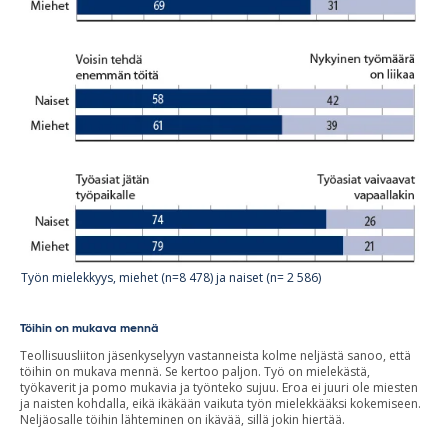
Työn mielekkyys, miehet (n=8 478) ja naiset (n= 2 586)
Töihin on mukava mennä
Teollisuusliiton jäsenkyselyyn vastanneista kolme neljästä sanoo, että
töihin on mukava mennä. Se kertoo paljon. Työ on mielekästä,
työkaverit ja pomo mukavia ja työnteko sujuu. Eroa ei juuri ole miesten
ja naisten kohdalla, eikä ikäkään vaikuta työn mielekkääksi kokemiseen.
Neljäosalle töihin lähteminen on ikävää, sillä jokin hiertää.