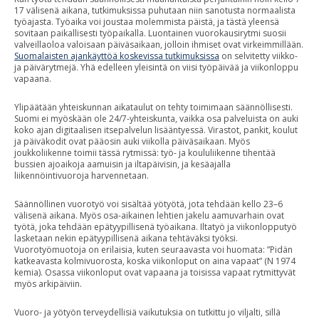
17 välisenä aikana, tutkimuksissa puhutaan niin sanotusta normaalista
työajasta. Työaika voi joustaa molemmista päistä, ja tästä yleensä
sovitaan paikallisesti työpaikalla. Luontainen vuorokausirytmi suosii
valveillaoloa valoisaan päiväsaikaan, jolloin ihmiset ovat virkeimmillään.
Suomalaisten ajankäyttöä koskevissa tutkimuksissa
on selvitetty viikko-
ja päivärytmejä. Yhä edelleen yleisintä on viisi työpäivää ja viikonloppu
vapaana.
Ylipäätään yhteiskunnan aikataulut on tehty toimimaan säännöllisesti.
Suomi ei myöskään ole 24/7-yhteiskunta, vaikka osa palveluista on auki
koko ajan digitaalisen itsepalvelun lisääntyessä. Virastot, pankit, koulut
ja päiväkodit ovat pääosin auki viikolla päiväsaikaan. Myös
joukkoliikenne toimii tässä rytmissä: työ- ja koululiikenne tihentää
bussien ajoaikoja aamuisin ja iltapäivisin, ja kesäajalla
liikennöintivuoroja harvennetaan.
Säännöllinen vuorotyö voi sisältää yötyötä, jota tehdään kello 23–6
välisenä aikana. Myös osa-aikainen lehtien jakelu aamuvarhain ovat
työtä, joka tehdään epätyypillisenä työaikana. Iltatyö ja viikonlopputyö
lasketaan nekin epätyypillisenä aikana tehtäväksi työksi.
Vuorotyömuotoja on erilaisia, kuten seuraavasta voi huomata: ”Pidän
katkeavasta kolmivuorosta, koska viikonloput on aina vapaat” (N 1974
kemia). Osassa viikonloput ovat vapaana ja toisissa vapaat rytmittyvät
myös arkipäiviin.
Vuoro- ja yötyön terveydellisiä vaikutuksia on tutkittu jo viljalti, sillä