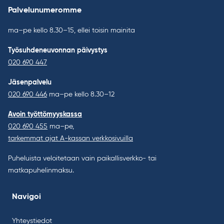
Palvelunumeromme
ma–pe kello 8.30–15, ellei toisin mainita
Työsuhdeneuvonnan päivystys
020 690 447
Jäsenpalvelu
020 690 446
ma–pe kello 8.30–12
Avoin työttömyyskassa
020 690 455
ma–pe,
tarkemmat ajat A-kassan verkkosivuilla
Puheluista veloitetaan vain paikallisverkko- tai
matkapuhelinmaksu.
Navigoi
Yhteystiedot