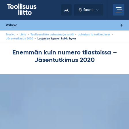
Skip
your
to
A
Suomi
A
content
clipboard.)
Valikko
Etusivu
-
Liitto
-
Teollisuusliitto vaikuttaa ja tutkii
-
Julkaisut ja tutkimukset
-
Jäsentutkimus 2020
-
Loppujen lopuksi kaikki hyvin
Enemmän kuin numero tilastoissa –
Jäsentutkimus 2020