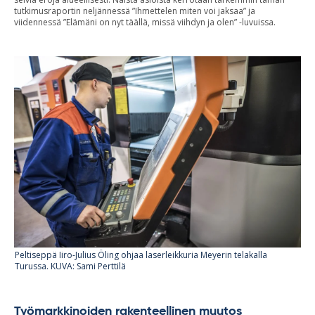
tutkimusraportin neljännessä ”Ihmettelen miten voi jaksaa” ja
viidennessä ”Elämäni on nyt täällä, missä viihdyn ja olen” -luvuissa.
Peltiseppä Iiro-Julius Öling ohjaa laserleikkuria Meyerin telakalla
Turussa. KUVA: Sami Perttilä
Työmarkkinoiden rakenteellinen muutos