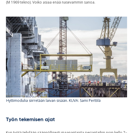
(M 1969 tekno). Voiko asiaa enää nasevammin sanoa.
Hyttimodulia siirretään laivan sisään. KUVA: Sami Perttilä
Työn tekemisen ajat
Kun työtä tehdään säännöllisesti maanantaista perjantaihin noin kello 7–