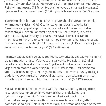
Heistä kolmanneksella (37 %) työsuhde on kestänyt enintään viisi vuotta.
Reilu kymmenesosa (12 %) on työskennellyt vuoden tai pari nykyisessä
työssään. Hieman useamman (14 %) työsuhde on kestänyt 5–10 vuotta.
Tuoreimmilla, alle 1 vuoden jatkuneilla työsuhteilla työskentelee joka
kymmenes kaikista (10 %). Osa heistä on innokkaita tulokkaita:
”Ensimmäisiä työpaikkoja. Pidän työstä, sillä koko ajan on jotakin
tekemistä ja vuorot hujahtavat nopeasti” (M 1998 tekno) ja ”Vasta 5
viikkoa ollut nykyisessä työpaikassa. Mukavalta on kaikki tähän
mennessä tuntunut ja töitä riittää” (M 1998 kemia). Jotkut taas kertovat
olevansa ammatinvaihtajia: ”Uudessa ammatissa yli 40-vuotiaana, joten
vielä on ns. uutuuden viehätystä” (M 1969 tekno).
Jäsenten vastauksista selviää, että jotkut työnantajat pitävät työntekijöitä
epävarmuuden tilassa. Vakityötä ei saa, vaikka työ sujuisi, sitä olisi
tarjolla ja olisi tekijälle mieluisaa: ”Työkaverit mukavia, mutta aina
kirjoitetaan määräaikainen sopimus” (N 1979 kemia). Parikymmentä
vuotta vakinaisena työskennellyt voi huomata olevansa uusi työntekijä
uudella työsopimuksella: ”Lopputilit ja saman tien takaisin ottamiset
toisella sopimuksella… Uskomatonta, mutta totta” (M 1976 tekno).
Kukaan ei halua kokea olevansa vain kuluerä. Moinen työntekijöiden
resurssina pitäminen voi liittyä esimerkiksi projektikohtaisiin
työvoimatarpeisiin tai pörssiyrityksen tulostavoitteisiin, jotka
määritellään neljännesvuosittain. Tai yksinkertaisesti siihen, että
työnantajan talous ei ole kunnossa: ”Palkka ja firman asiat päin persettä”