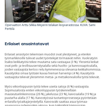
Operaattori Arttu Silkka Meyerin telakan levyvarastossa. KUVA: Sami
Perttilä
Erilaiset ansaintatavat
Erilaiset ansiotyön tekemisen muodot ovat yleistyneet, ja etenkin
työmarkkinoille tulevat uudet työntekijät törmäävät niihin. Vuokratyön
lisäksi keikkatyötä tekee muutama sata vastaajaa (3 %). Yleisintä keikat
ovat pelti- ja teollisuuseristysalalla sekä huolto- ja kunnossapitoalalla,
joiden vastaajista kertoo reilu kymmenesosa olevansa keikkahommissa.
Kausityöksi omaa työtään kuvaa hieman harvempi (4 %). Kausityötä
vastaajista tekevät yleisimmin metsä- ja metsäkonealoilla työtä tekevät.
Myös viikonloppuisin työtä tekee useita satoja (6 %) vastaajista.
Sopimusaloista eniten viikonloppuisin työskennellään
maaseutuelinkeinoissa (26 %), jakelussa (23 %), kaivosalalla (19 %) ja
puutarha-alalla (17 %). Kaivostyössä tuotantoprosesseja pyöritetään
erilaisilla työaikajärjestelyillä. Kaivosväki saattaa asua työmaa-
asunnoissa pidempiäkin jaksoja, kuin tukkijätkät kämpissään.