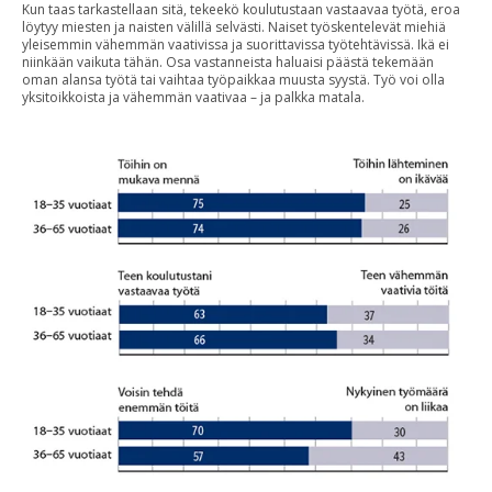
Kun taas tarkastellaan sitä, tekeekö koulutustaan vastaavaa työtä, eroa
löytyy miesten ja naisten välillä selvästi. Naiset työskentelevät miehiä
yleisemmin vähemmän vaativissa ja suorittavissa työtehtävissä. Ikä ei
niinkään vaikuta tähän. Osa vastanneista haluaisi päästä tekemään
oman alansa työtä tai vaihtaa työpaikkaa muusta syystä. Työ voi olla
yksitoikkoista ja vähemmän vaativaa – ja palkka matala.