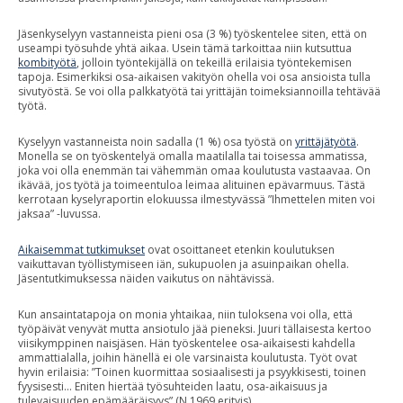
Jäsenkyselyyn vastanneista pieni osa (3 %) työskentelee siten, että on
useampi työsuhde yhtä aikaa. Usein tämä tarkoittaa niin kutsuttua
kombityötä
, jolloin työntekijällä on tekeillä erilaisia työntekemisen
tapoja. Esimerkiksi osa-aikaisen vakityön ohella voi osa ansioista tulla
sivutyöstä. Se voi olla palkkatyötä tai yrittäjän toimeksiannoilla tehtävää
työtä.
Kyselyyn vastanneista noin sadalla (1 %) osa työstä on
yrittäjätyötä
.
Monella se on työskentelyä omalla maatilalla tai toisessa ammatissa,
joka voi olla enemmän tai vähemmän omaa koulutusta vastaavaa. On
ikävää, jos työtä ja toimeentuloa leimaa alituinen epävarmuus. Tästä
kerrotaan kyselyraportin elokuussa ilmestyvässä ”Ihmettelen miten voi
jaksaa” -luvussa.
Aikaisemmat tutkimukset
ovat osoittaneet etenkin koulutuksen
vaikuttavan työllistymiseen iän, sukupuolen ja asuinpaikan ohella.
Jäsentutkimuksessa näiden vaikutus on nähtävissä.
Kun ansaintatapoja on monia yhtaikaa, niin tuloksena voi olla, että
työpäivät venyvät mutta ansiotulo jää pieneksi. Juuri tällaisesta kertoo
viisikymppinen naisjäsen. Hän työskentelee osa-aikaisesti kahdella
ammattialalla, joihin hänellä ei ole varsinaista koulutusta. Työt ovat
hyvin erilaisia: ”Toinen kuormittaa sosiaalisesti ja psyykkisesti, toinen
fyysisesti… Eniten hiertää työsuhteiden laatu, osa-aikaisuus ja
tulevaisuuden epämääräisyys” (N 1969 erityis).