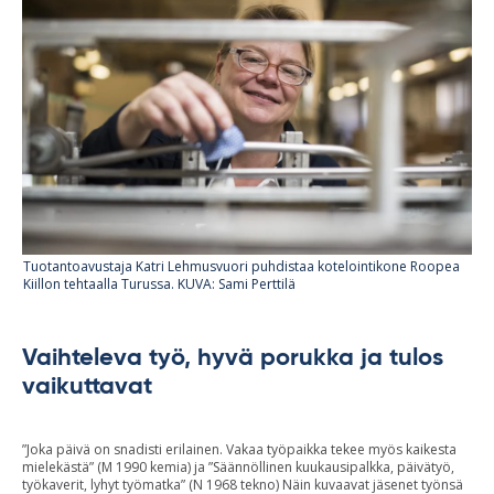
Tuotantoavustaja Katri Lehmusvuori puhdistaa kotelointikone Roopea
Kiillon tehtaalla Turussa. KUVA: Sami Perttilä
Vaihteleva työ, hyvä porukka ja tulos
vaikuttavat
”Joka päivä on snadisti erilainen. Vakaa työpaikka tekee myös kaikesta
mielekästä” (M 1990 kemia) ja ”Säännöllinen kuukausipalkka, päivätyö,
työkaverit, lyhyt työmatka” (N 1968 tekno) Näin kuvaavat jäsenet työnsä