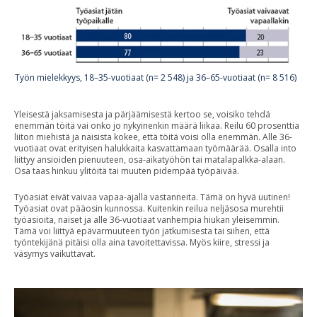
Työn mielekkyys, 18–35-vuotiaat (n= 2 548) ja 36–65-vuotiaat (n= 8 516)
Yleisestä jaksamisesta ja pärjäämisestä kertoo se, voisiko tehdä
enemmän töitä vai onko jo nykyinenkin määrä liikaa. Reilu 60 prosenttia
liiton miehistä ja naisista kokee, että töitä voisi olla enemmän. Alle 36-
vuotiaat ovat erityisen halukkaita kasvattamaan työmäärää. Osalla into
liittyy ansioiden pienuuteen, osa-aikatyöhön tai matalapalkka-alaan.
Osa taas hinkuu ylitöitä tai muuten pidempää työpäivää.
Työasiat eivät vaivaa vapaa-ajalla vastanneita. Tämä on hyvä uutinen!
Työasiat ovat pääosin kunnossa. Kuitenkin reilua neljäsosa murehtii
työasioita, naiset ja alle 36-vuotiaat vanhempia hiukan yleisemmin.
Tämä voi liittyä epävarmuuteen työn jatkumisesta tai siihen, että
työntekijänä pitäisi olla aina tavoitettavissa. Myös kiire, stressi ja
väsymys vaikuttavat.