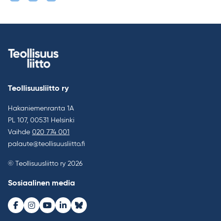
Teollisuusliitto ry
Hakaniemenranta 1A
PL 107, 00531 Helsinki
Vaihde
020 774 001
palaute@teollisuusliitto.fi
© Teollisuusliitto ry 2026
Sosiaalinen media
Facebook
Instagram
Youtube
LinkedIn
Bluesky