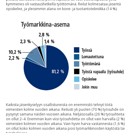
kymmenes oli vastaushetkellä työttömänä. Reilut kolmesataa jäsentä
opiskelee, ja yleisimmin alana on kone- ja tuotantotekniikka (14 %).
Kaikista jäsenkyselyyn osallistuneista on enemmistö tehnyt töitä
viimeisten kolme vuoden aikana. Reilusti yli puolen (70 %) työsuhde on
pysynyt samana näiden vuosien aikana. Neljäsosalla (26 %) työsuhteita
on ollut 2–4. Enemmän kuin viisi työsuhdetta on ollut vain harvalla (2 %)
viimeisten kolmen vuoden aikana. Vain hyvin harva vastanneista (1,6 %)
on ollut koko kolmen vuoden aikana pois työmarkkinoiden käytöstä tai