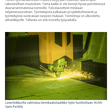
rakenteellisiin muutoksiin. Tämä kaikki ei ole tiennyt hyvää perinteisissä
duunariammateissa toimiville. Tulostavoitteet mitataan
neljännesvuosittain. Työntekijöitä palkataan projektikohtaisesti ja
työntekijöitä vuokrataan tarpeen mukaan. Toimintoja on ulkoistettu
alihankkijoille. Tällaista on arki monella työpaikalla.
Laserleikkurilla valmistuu kemikaaliolaatikko hytin huoltotilaan. KUVA:
Sami Perttilä