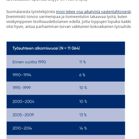
Suomalaisista työntekijöistä
moni tekee osa-aikatyötä vastentahtoisesti
.
Enemmistö toivoo varmempaa ja toimeentulon takaavaa työtä, kuten
viisikymppinen teollisuusliittolainen edellä. Jotta loppujen lopuksi kaikki
olisi hyvin, antaa parhaimman turvan vakituinen kokoaikainen työsuhde.