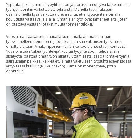
Ylipäätään kuuluminen työyhteisöön ja porukkaan on yksi tärkeimmistä
työhyvinvointiin vaikuttavista tekijöistä. Monella tutkimukseen
osallistuneella kyse vaikuttaa olevan siitä, ettei työskentele omalla,
koulutusta vastaavalla alalla. Oman alan työt ovat lähteneet alta, joten
on otettava vastaan jotakin muuta toimeentuloksi.
Vuosia määräaikaisena muualla kuin omalla ammattialallaan
työskennelleen riemu on rajaton, kun hän saa vakituisen työsuhteen
omalta alaltaan. Viisikymppinen nainen kertoo tilanteistaan komeasti:
”Kiva olla taas ’oikea työntekijä’, kuulua työyhteisöön, tehdä siistiä
sisätyötä, päättää oman työn aikatauluttamisesta, saada lomakertymiä,
sairausajan palkkaa, kaikkia etuja mitä vakituiseen työsuhteeseen isossa
yrityksessä kuuluu” (N 1967 tekno). Tämä on monen toive, joten
onnittelut!