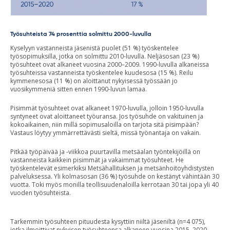
Työsuhteista 74 prosenttia solmittu 2000-luvulla
Kyselyyn vastanneista jäsenistä puolet (51 %) työskentelee
työsopimuksilla, jotka on solmittu 2010-luvulla. Neljäsosan (23 %)
työsuhteet ovat alkaneet vuosina 2000–2009. 1990-luvulla alkaneissa
työsuhteissa vastanneista työskentelee kuudesosa (15 %). Reilu
kymmenesosa (11 %) on aloittanut nykyisessä työssään jo
vuosikymmeniä sitten ennen 1990-luvun lamaa.
Pisimmät työsuhteet ovat alkaneet 1970-luvulla, jolloin 1950-luvulla
syntyneet ovat aloittaneet työuransa. Jos työsuhde on vakituinen ja
kokoaikainen, niin millä sopimusaloilla on tarjota sitä pisimpään?
Vastaus löytyy ymmärrettävästi sieltä, missä työnantaja on vakain.
Pitkää työpäivää ja -viikkoa puurtavilla metsäalan työntekijöillä on
vastanneista kaikkein pisimmät ja vakaimmat työsuhteet. He
työskentelevät esimerkiksi Metsähallituksen ja metsänhoitoyhdistysten
palveluksessa. Yli kolmasosan (36 %) työsuhde on kestänyt vähintään 30
vuotta. Toki myös monilla teollisuudenaloilla kerrotaan 30 tai jopa yli 40
vuoden työsuhteista.
Tarkemmin työsuhteen pituudesta kysyttiin niiltä jäseniltä (n=4 075),
jotka ilmoittivat nykyisen työsuhteensa alkaneen vuosina 2015–2020.