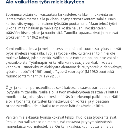
Ala vaikuttaa työn mielekkyyteen
Sopimusaloittain kun vastauksia tarkastelee, kaikkein mukavinta on
lähteä töihin metsäalalla ja viher- ja ympäristörakentamisalalla. Näin
kertoo viisikymppinen nainen työstään puutarhalla: ”Saan tehdä työni
ulkona, miten haluan ja melkeinpä koska haluan. Työskentelen
pääsääntöisesti yksin ja nautin siitä. Tauoilla tapaan… kivat ja mukavat
työkaverini” (N 1962 erityis).
Kumiteollisuudessa ja mekaanisessa metsäteollisuudessa työasiat eivät
pyöri mielessä vapaalla. Työ jää työpaikalle. Kuitenkaan töihin ei ole
mukava lähteä, jokin hiertää. Näillä aloilla työtä on paljon ja se voi olla
yksitoikkoista. Työilmapiiri ei kaikilla kunnossa, ja palkkakin koetaan
kehnoksi. Esimerkiksi mielekkyyttä alentavat ”kiire, työntekijöiden vähyys,
työaikamuoto” (N 1961 puu) ja ”typerä vuorotyö” (M 1980 puu) sekä
”huono johtaminen” (M 1979 puu).
Öljy- ja kemian perusteollisuus sekä kaivosala saavat parhaat arviot
löytyvillä mittareilla. Näillä aloilla työn mielekkyyteen saattaa vaikuttaa
monikin asia, joista yksi on keskimäärästä korkeampi palkkataso. Näillä
aloilla työnantajayritysten kannattavuus on korkea, ja ylipäätään
prosessiteollisuudelle kaikki toiminnan häiriöt käyvät kalliiksi.
Vähiten mielekkääksi työnsä kokevat tekstiilihuollossa työskentelevät.
Pesuloissa palkkataso on matala, työ raskasta ja työympäristössä
monenlaista kuormitustekijää. On kemikaaleja, kuumuutta ja melua.