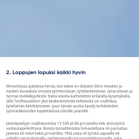
2. Loppujen lopuksi kaikki hyvin
Monenlaisia ajatuksia herää, kun lukee eri-ikäisten liiton miesten ja
naisten kuvauksia omasta työnteostaan, työtilanteestaan, työurastaan ja
työnsä mielekkyydestä. Näitä asioita kartoitettiin erilaisilla kysymyksillä,
sillä Teollisuusliiton yksi keskeisimmistä tehtävistä on osallistua
työelämän kehittämiseen. Juuri tämän vuoksi kysely kohdistettiin
työmarkkinoiden käytettävissä oleville jäsenille.
Jäsenkyselyyn osallistuneista 13 500 yli 80 prosenttia teki ansiotyötä
vastausajankohtana. Muista työsuhteisista lomautettuna oli parisataa
jäsentä eli reilut kaksi prosenttia. Yhtä usea oli työstä vapaalla eli
pitkällä sairauslomalla, perhevapaalla tai vuorotteluvapaalla. Joka