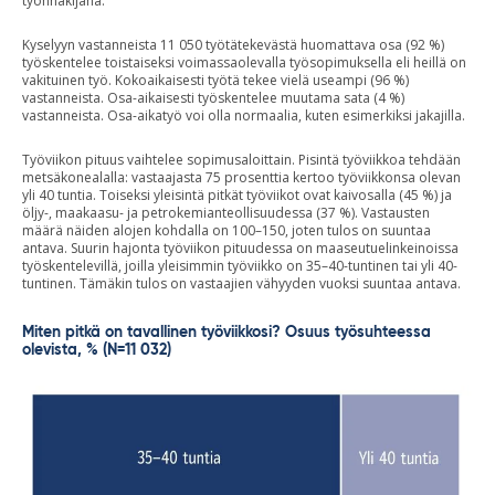
työnhakijana.
Kyselyyn vastanneista 11 050 työtätekevästä huomattava osa (92 %)
työskentelee toistaiseksi voimassaolevalla työsopimuksella eli heillä on
vakituinen työ. Kokoaikaisesti työtä tekee vielä useampi (96 %)
vastanneista. Osa-aikaisesti työskentelee muutama sata (4 %)
vastanneista. Osa-aikatyö voi olla normaalia, kuten esimerkiksi jakajilla.
Työviikon pituus vaihtelee sopimusaloittain. Pisintä työviikkoa tehdään
metsäkonealalla: vastaajasta 75 prosenttia kertoo työviikkonsa olevan
yli 40 tuntia. Toiseksi yleisintä pitkät työviikot ovat kaivosalla (45 %) ja
öljy-, maakaasu- ja petrokemianteollisuudessa (37 %). Vastausten
määrä näiden alojen kohdalla on 100–150, joten tulos on suuntaa
antava. Suurin hajonta työviikon pituudessa on maaseutuelinkeinoissa
työskentelevillä, joilla yleisimmin työviikko on 35–40-tuntinen tai yli 40-
tuntinen. Tämäkin tulos on vastaajien vähyyden vuoksi suuntaa antava.
Miten pitkä on tavallinen työviikkosi? Osuus työsuhteessa
olevista, % (N=11 032)