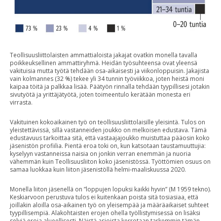
Teollisuusliittolaisten ammattialoista jakajat ovatkin monella tavalla
poikkeuksellinen ammattiryhmä. Heidän työsuhteensa ovat yleensä
vakituisia mutta työtä tehdään osa-aikaisesti ja viikonloppuisin. Jakajista
vain kolmannes (32 %) tekee yli 34 tunnin työviikkoa, joten heistä moni
kaipaa töitä ja palkkaa lisää. Päätyön rinnalla tehdään tyypillisesi jotakin
sivutyötä ja yrittäjätyötä, joten toimeentulo kerätään monesta eri
virrasta.
Vakituinen kokoaikainen työ on teollisuusliittolaisille yleisintä. Tulos on
yleistettävissä, sillä vastanneiden joukko on melkoisen edustava. Tämä
edustavuus tarkoittaa sitä, että vastaajajoukko muistuttaa pääosin koko
jäsenistön profiilia. Pientä eroa toki on, kun katsotaan taustamuuttujia:
kyselyyn vastanneissa naisia on jonkin verran enemmän ja nuoria
vähemmän kuin Teollisuusliiton koko jäsenistössä. Työttömien osuus on
samaa luokkaa kuin liiton jäsenistöllä helmi-maaliskuussa 2020.
Monella liiton jäsenellä on ”loppujen lopuksi kaikki hyvin” (M 1959 tekno).
Keskiarvoon perustuva tulos ei kuitenkaan poista sitä tosiasiaa, että
joillakin aloilla osa-aikainen työ on yleisempää ja määräaikaiset suhteet
tyypillisempiä. Alakohtaisten erojen ohella työllistymisessä on lisäksi
selviä eroja alueellisesti. Näistä asioista kerrotaan tarkemmin tämän