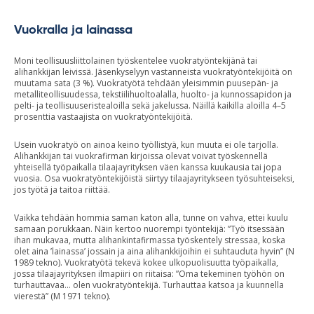
Vuokralla ja lainassa
Moni teollisuusliittolainen työskentelee vuokratyöntekijänä tai
alihankkijan leivissä. Jäsenkyselyyn vastanneista vuokratyöntekijöitä on
muutama sata (3 %). Vuokratyötä tehdään yleisimmin puusepän- ja
metalliteollisuudessa, tekstiilihuoltoalalla, huolto- ja kunnossapidon ja
pelti- ja teollisuuseristealoilla sekä jakelussa. Näillä kaikilla aloilla 4–5
prosenttia vastaajista on vuokratyöntekijöitä.
Usein vuokratyö on ainoa keino työllistyä, kun muuta ei ole tarjolla.
Alihankkijan tai vuokrafirman kirjoissa olevat voivat työskennellä
yhteisellä työpaikalla tilaajayrityksen väen kanssa kuukausia tai jopa
vuosia. Osa vuokratyöntekijöistä siirtyy tilaajayritykseen työsuhteiseksi,
jos työtä ja taitoa riittää.
Vaikka tehdään hommia saman katon alla, tunne on vahva, ettei kuulu
samaan porukkaan. Näin kertoo nuorempi työntekijä: ”Työ itsessään
ihan mukavaa, mutta alihankintafirmassa työskentely stressaa, koska
olet aina ’lainassa’ jossain ja aina alihankkijoihin ei suhtauduta hyvin” (N
1989 tekno). Vuokratyötä tekevä kokee ulkopuolisuutta työpaikalla,
jossa tilaajayrityksen ilmapiiri on riitaisa: ”Oma tekeminen työhön on
turhauttavaa… olen vuokratyöntekijä. Turhauttaa katsoa ja kuunnella
vierestä” (M 1971 tekno).