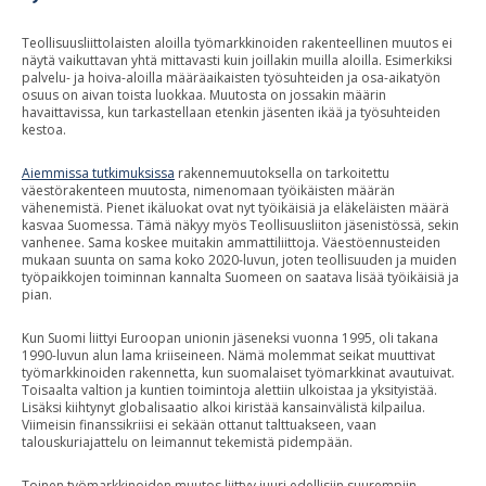
Teollisuusliittolaisten aloilla työmarkkinoiden rakenteellinen muutos ei
näytä vaikuttavan yhtä mittavasti kuin joillakin muilla aloilla. Esimerkiksi
palvelu- ja hoiva-aloilla määräaikaisten työsuhteiden ja osa-aikatyön
osuus on aivan toista luokkaa. Muutosta on jossakin määrin
havaittavissa, kun tarkastellaan etenkin jäsenten ikää ja työsuhteiden
kestoa.
Aiemmissa tutkimuksissa
rakennemuutoksella on tarkoitettu
väestörakenteen muutosta, nimenomaan työikäisten määrän
vähenemistä. Pienet ikäluokat ovat nyt työikäisiä ja eläkeläisten määrä
kasvaa Suomessa. Tämä näkyy myös Teollisuusliiton jäsenistössä, sekin
vanhenee. Sama koskee muitakin ammattiliittoja. Väestöennusteiden
mukaan suunta on sama koko 2020-luvun, joten teollisuuden ja muiden
työpaikkojen toiminnan kannalta Suomeen on saatava lisää työikäisiä ja
pian.
Kun Suomi liittyi Euroopan unionin jäseneksi vuonna 1995, oli takana
1990-luvun alun lama kriiseineen. Nämä molemmat seikat muuttivat
työmarkkinoiden rakennetta, kun suomalaiset työmarkkinat avautuivat.
Toisaalta valtion ja kuntien toimintoja alettiin ulkoistaa ja yksityistää.
Lisäksi kiihtynyt globalisaatio alkoi kiristää kansainvälistä kilpailua.
Viimeisin finanssikriisi ei sekään ottanut talttuakseen, vaan
talouskuriajattelu on leimannut tekemistä pidempään.
Toinen työmarkkinoiden muutos liittyy juuri edellisiin suurempiin