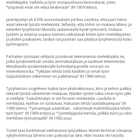
mielekkyyttä. Vaihtelu ja työn monipuolisuus kiinnostavat, joten
”työpäivät eivät ole veljiä keskenään” (M 1959 tekno).
Jäsenkyselyn yli 4 500 avovastauksen perkuu osoittaa, että juuri nämä
asiat tekevät työstä mielekästä. Sellaista, että töihin on mukava lähteä. Ja
tietenkin työyhteisö! Monella vastanneella hyvät työtoverit, mukava
työtiimi ja asiansa osaava esimies vaikuttavat eniten työn mielekkyyteen.
Ja yksikin paskiainen, laiskuri tai päsmäri saa pilattua työyhteisössä koko
työilmapiirin.
Parhaiten työssään viihtyvät ja kokevat tekemisensä mielekkääksi ne,
jotka työskentelevät omalla ammattialallaan ja nauttivat tekemisestä.
Metallialalla työskentelevälle kolmekymppiselle oma työ on
mielenkiintoista: ”Tykkään tehdä töitä käsilläni ja oman työn
lopputuloksen näkeminen on palkitsevaa” (N 1986 tekno).
Työyhteisön ongelmien lisäksi työn yksitoikkoisuus, kiire ja kehno palkka
tekevät työstä vähemmän mukavaa. Näiden syiden takia oman työn jälki
ei miellytä: ”Liukuhihnatyö ei ole hirveän mielekästä. Laadulla ei
merkitystä, kunhan on tuottavaa. Haluaisin tehdä laadukkaampaa” (N
1990 tekno), ”Työnantajan päätökset… vähentävät mahdollisuutta tehdä
työt hyvin” (N 1969 erityis) ja ”Työntekijäpula hiertää, pelkkä tulos ja raha
merkitsee työnantajalle” (N 1992 puu).
Toiset taas harkitsevat vaihtavansa työpaikkaa. Monet kertovat olevansa
nykyhommissa lähinnä vain pakosta tai siksi, ettei muuta ole tarjolla.