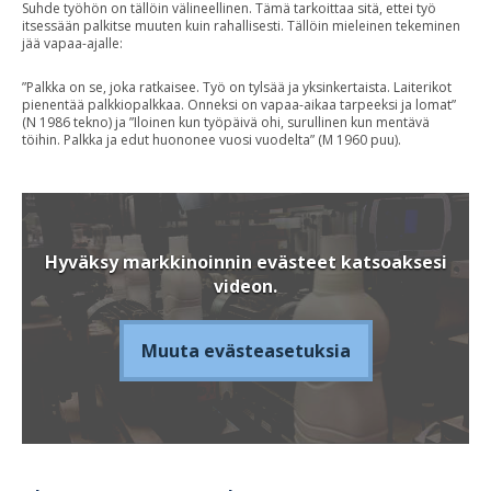
Suhde työhön on tällöin välineellinen. Tämä tarkoittaa sitä, ettei työ
itsessään palkitse muuten kuin rahallisesti. Tällöin mieleinen tekeminen
jää vapaa-ajalle:
”Palkka on se, joka ratkaisee. Työ on tylsää ja yksinkertaista. Laiterikot
pienentää palkkiopalkkaa. Onneksi on vapaa-aikaa tarpeeksi ja lomat”
(N 1986 tekno) ja ”Iloinen kun työpäivä ohi, surullinen kun mentävä
töihin. Palkka ja edut huononee vuosi vuodelta” (M 1960 puu).
Hyväksy markkinoinnin evästeet katsoaksesi
videon.
Muuta evästeasetuksia