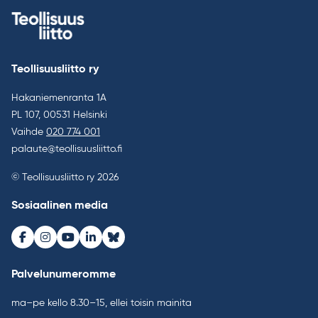
Teollisuusliitto ry
Hakaniemenranta 1A
PL 107, 00531 Helsinki
Vaihde
020 774 001
palaute@teollisuusliitto.fi
© Teollisuusliitto ry 2026
Sosiaalinen media
Facebook
Instagram
Youtube
LinkedIn
Bluesky
Palvelunumeromme
ma–pe kello 8.30–15, ellei toisin mainita