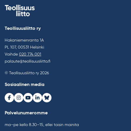
Teollisuusliitto ry
Hakaniemenranta 1A
PL 107, 00531 Helsinki
Vaihde
020 774 001
palaute@teollisuusliitto.fi
© Teollisuusliitto ry 2026
Sosiaalinen media
Facebook
Instagram
Youtube
LinkedIn
Bluesky
Palvelunumeromme
ma–pe kello 8.30–15, ellei toisin mainita