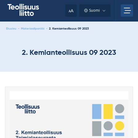
Skip
your
to
A
Suomi
A
content
clipboard.)
Etusivu
-
Materiaalipankki
-
2. Kemianteollisuus 09 2023
2. Kemianteollisuus 09 2023