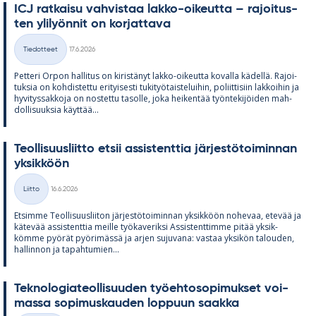
ICJ rat­kaisu vah­vis­taa lakko-oi­keutta – ra­joi­tus­
ten yli­lyön­nit on kor­jat­tava
Kirjoitettu
Tiedotteet
17.6.2026
Kategoriat
Pet­teri Or­pon hal­li­tus on ki­ris­tä­nyt lakko-oi­keutta ko­valla kä­dellä. Ra­joi­
tuk­sia on koh­dis­tettu eri­tyi­sesti tu­ki­työ­tais­te­lui­hin, po­liit­ti­siin lak­koi­hin ja
hy­vi­tys­sak­koja on nos­tettu ta­solle, joka hei­ken­tää työn­te­ki­jöi­den mah­
dol­li­suuk­sia käyt­tää...
Teol­li­suus­liitto et­sii as­sis­tent­tia jär­jes­tö­toi­min­nan
yk­sik­köön
Kirjoitettu
Liitto
16.6.2026
Kategoriat
Et­simme Teol­li­suus­lii­ton jär­jes­tö­toi­min­nan yk­sik­köön no­he­vaa, ete­vää ja
kä­te­vää as­sis­tent­tia meille työ­ka­ve­riksi As­sis­tent­timme pi­tää yk­sik­
kömme pyö­rät pyö­ri­mässä ja ar­jen su­ju­vana: vas­taa yk­si­kön ta­lou­den,
hal­lin­non ja ta­pah­tu­mien...
Tek­no­lo­gia­teol­li­suu­den työ­eh­to­so­pi­muk­set voi­
massa so­pi­mus­kau­den lop­puun saakka