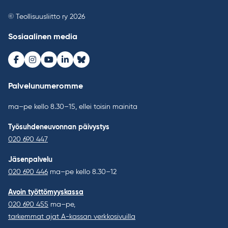
© Teollisuusliitto ry 2026
Sosiaalinen media
Facebook
Instagram
Youtube
LinkedIn
Bluesky
Palvelunumeromme
ma–pe kello 8.30–15, ellei toisin mainita
Työsuhdeneuvonnan päivystys
020 690 447
Jäsenpalvelu
020 690 446
ma–pe kello 8.30–12
Avoin työttömyyskassa
020 690 455
ma–pe,
tarkemmat ajat A-kassan verkkosivuilla