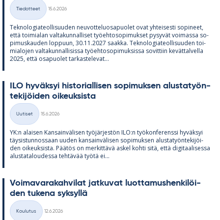
Kirjoitettu
Tiedotteet
15.6.2026
Kategoriat
Tek­no­lo­gia­teol­li­suu­den neu­vot­te­luos­a­puo­let ovat yh­tei­sesti so­pi­neet,
että toi­mia­lan val­ta­kun­nal­li­set työ­eh­to­so­pi­muk­set py­sy­vät voi­massa so­
pi­mus­kau­den lop­puun, 30.11.2027 saakka. Tek­no­lo­gia­teol­li­suu­den toi­
mia­lo­jen val­ta­kun­nal­li­sissa työ­eh­to­so­pi­muk­sissa so­vit­tiin ke­vät­tal­vella
2025, että os­a­puo­let tar­kas­te­le­vat...
ILO hy­väk­syi his­to­rial­li­sen so­pi­muk­sen alus­ta­työn­
te­ki­jöi­den oi­keuk­sista
Kirjoitettu
Uutiset
15.6.2026
Kategoriat
YK:n alai­sen Kan­sain­vä­li­sen työ­jär­jes­tön ILO:n työ­kon­fe­renssi hy­väk­syi
täy­sis­tun­nos­saan uu­den kan­sain­vä­li­sen so­pi­muk­sen alus­ta­työn­te­ki­jöi­
den oi­keuk­sista. Pää­tös on mer­kit­tävä as­kel kohti sitä, että di­gi­taa­li­sessa
alus­ta­ta­lou­dessa teh­tä­vää työtä ei...
Voi­ma­va­ra­kah­vi­lat jat­ku­vat luot­ta­mus­hen­ki­löi­
den tu­kena syk­syllä
Kirjoitettu
Koulutus
12.6.2026
Kategoriat