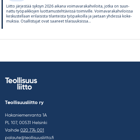
Liitto jär­jes­tää syk­syn 2026 ai­kana voi­ma­va­ra­kah­vi­loita, jotka on suun­
nattu työ­paik­ko­jen luot­ta­mus­teh­tä­vissä toi­mi­ville. Voi­ma­va­ra­kah­vi­loissa
kes­kus­tel­laan eri­lai­sista ti­lan­teista työ­pai­koilla ja jae­taan yh­dessä ko­ke­
muk­sia. Osal­lis­tu­jat ovat saa­neet ti­lai­suuk­sissa...
Teollisuusliitto ry
Hakaniemenranta 1A
PL 107, 00531 Helsinki
Vaihde
020 774 001
palaute@teollisuusliitto.fi