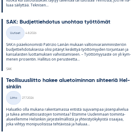
vuoksi kurs­si­to­dis­tuk­set täy­tyy tal­len­taa tai tu­los­taa Tel­mosta, jos ne ha­
luaa säi­lyt­tää. Tek­ni­sen...
SAK: Bud­jet­tieh­do­tus unoh­taa työt­tö­mät
Kirjoitettu
Uutiset
4.8.2026
Kategoriat
SAK:n pää­e­ko­no­misti Pat­rizio Lainàn mu­kaan val­tion­va­rain­mi­nis­te­riön
bud­jet­tieh­do­tuk­sessa olisi pi­tä­nyt kes­kit­tyä työt­tö­myy­den tor­jun­taan ja
kan­sa­lais­ten luot­ta­muk­sen vah­vis­ta­mi­seen. – Työt­tö­myy­saste on yli kym­
me­nen pro­sen­tin. Hal­li­tus on pe­rus­teetta...
SAK
Teol­li­suus­liitto ha­kee alue­toi­min­nan sih­tee­riä Hel­
sin­kiin
Kirjoitettu
Liitto
27.7.2026
Kategoriat
Ha­luatko olla mu­kana ra­ken­ta­massa en­tistä su­ju­vam­paa jä­sen­pal­ve­lua
ja tu­kea am­mat­tio­sas­to­jen toi­min­taa? Et­simme Uu­den­maan toi­minta-
alu­eel­lemme Hel­sin­kiin jär­jes­tel­mäl­listä ja yh­teis­työ­ky­kyistä osaa­jaa,
joka viih­tyy mo­ni­puo­li­sissa teh­tä­vissä ja ha­luaa...