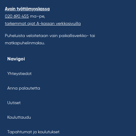
Avoin työttömyyskassa
020 690 455
ma–pe,
tarkemmat ajat A-kassan verkkosivuilla
Puheluista veloitetaan vain paikallisverkko- tai
matkapuhelinmaksu.
Navigoi
Yhteystiedot
Anna palautetta
Uutiset
Kouluttaudu
Tapahtumat ja koulutukset