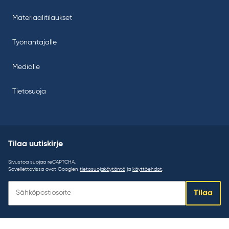
Materiaalitilaukset
Työnantajalle
Medialle
Tietosuoja
Tilaa uutiskirje
Sivustoa suojaa reCAPTCHA.
Sovellettavissa ovat Googlen
tietosuojakäytäntö
ja
käyttöehdot
.
Tilaa
Tilaa
uutiskirje: