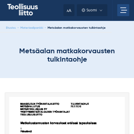
Skip
your
to
A
Suomi
A
content
clipboard.)
Etusivu
-
Materiaalipankki
-
Metsäalan matkakorvausten tulkintaohje
Metsäalan matkakorvausten
tulkintaohje