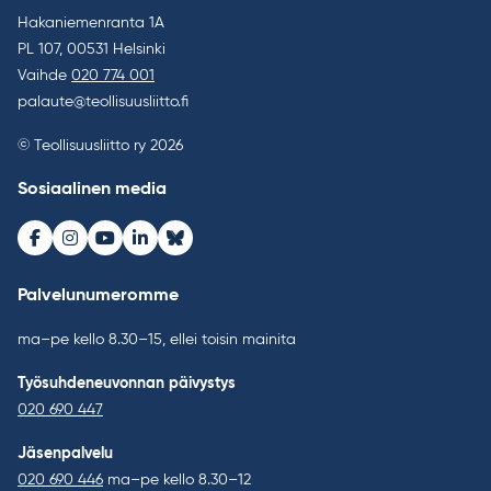
Hakaniemenranta 1A
PL 107, 00531 Helsinki
Vaihde
020 774 001
palaute@teollisuusliitto.fi
© Teollisuusliitto ry 2026
Sosiaalinen media
Facebook
Instagram
Youtube
LinkedIn
Bluesky
Palvelunumeromme
ma–pe kello 8.30–15, ellei toisin mainita
Työsuhdeneuvonnan päivystys
020 690 447
Jäsenpalvelu
020 690 446
ma–pe kello 8.30–12