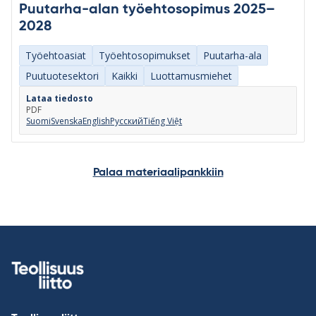
Puutarha-alan työehtosopimus 2025–
2028
Työehtoasiat
Työehtosopimukset
Puutarha-ala
Puutuotesektori
Kaikki
Luottamusmiehet
Lataa tiedosto
PDF
Suomi
Svenska
English
Русский
Tiếng Việt
Palaa materiaalipankkiin