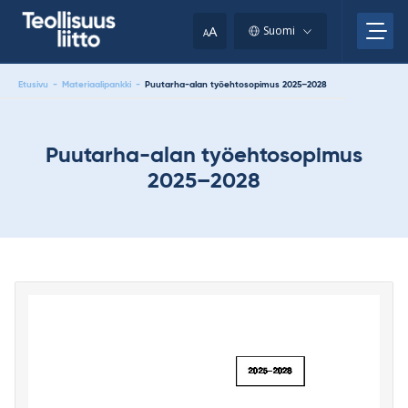
Skip
your
to
A
Suomi
A
content
clipboard.)
Etusivu
-
Materiaalipankki
-
Puutarha-alan työehtosopimus 2025–2028
Puutarha-alan työehtosopimus
2025–2028