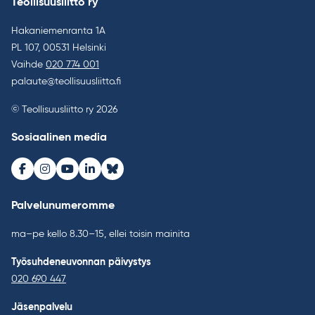
Teollisuusliitto ry
Hakaniemenranta 1A
PL 107, 00531 Helsinki
Vaihde
020 774 001
palaute@teollisuusliitto.fi
© Teollisuusliitto ry 2026
Sosiaalinen media
Facebook
Instagram
Youtube
LinkedIn
Bluesky
Palvelunumeromme
ma–pe kello 8.30–15, ellei toisin mainita
Työsuhdeneuvonnan päivystys
020 690 447
Jäsenpalvelu