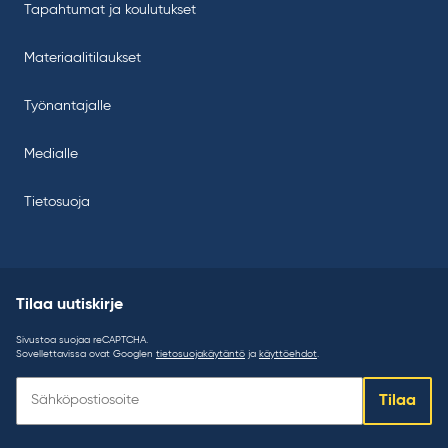
Tapahtumat ja koulutukset
Materiaalitilaukset
Työnantajalle
Medialle
Tietosuoja
Tilaa uutiskirje
Sivustoa suojaa reCAPTCHA.
Sovellettavissa ovat Googlen
tietosuojakäytäntö
ja
käyttöehdot
.
Tilaa
Tilaa
uutiskirje: