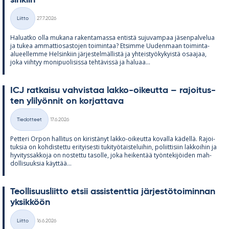
sin­kiin
Kirjoitettu
Liitto
27.7.2026
Kategoriat
Ha­luatko olla mu­kana ra­ken­ta­massa en­tistä su­ju­vam­paa jä­sen­pal­ve­lua
ja tu­kea am­mat­tio­sas­to­jen toi­min­taa? Et­simme Uu­den­maan toi­minta-
alu­eel­lemme Hel­sin­kiin jär­jes­tel­mäl­listä ja yh­teis­työ­ky­kyistä osaa­jaa,
joka viih­tyy mo­ni­puo­li­sissa teh­tä­vissä ja ha­luaa...
ICJ rat­kaisu vah­vis­taa lakko-oi­keutta – ra­joi­tus­
ten yli­lyön­nit on kor­jat­tava
Kirjoitettu
Tiedotteet
17.6.2026
Kategoriat
Pet­teri Or­pon hal­li­tus on ki­ris­tä­nyt lakko-oi­keutta ko­valla kä­dellä. Ra­joi­
tuk­sia on koh­dis­tettu eri­tyi­sesti tu­ki­työ­tais­te­lui­hin, po­liit­ti­siin lak­koi­hin ja
hy­vi­tys­sak­koja on nos­tettu ta­solle, joka hei­ken­tää työn­te­ki­jöi­den mah­
dol­li­suuk­sia käyt­tää...
Teol­li­suus­liitto et­sii as­sis­tent­tia jär­jes­tö­toi­min­nan
yk­sik­köön
Kirjoitettu
Liitto
16.6.2026
Kategoriat