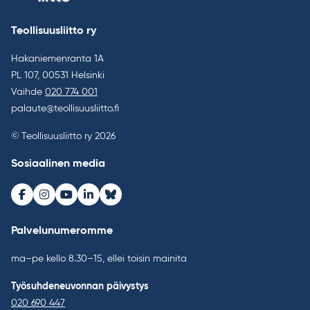
Teollisuusliitto ry
Hakaniemenranta 1A
PL 107, 00531 Helsinki
Vaihde
020 774 001
palaute@teollisuusliitto.fi
© Teollisuusliitto ry 2026
Sosiaalinen media
Facebook
Instagram
Youtube
LinkedIn
Bluesky
Palvelunumeromme
ma–pe kello 8.30–15, ellei toisin mainita
Työsuhdeneuvonnan päivystys
020 690 447