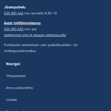
Jäsenpalvelu
020 690 446
ma–pe kello 8.30–12
Avoin työttömyyskassa
020 690 455
ma–pe,
tarkemmat ajat A-kassan verkkosivuilla
Puheluista veloitetaan vain paikallisverkko- tai
matkapuhelinmaksu.
Navigoi
Yhteystiedot
Anna palautetta
Uutiset