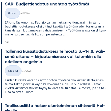
SAK: Bud­jet­tieh­do­tus unoh­taa työt­tö­mät
Kirjoitettu
Uutiset
4.8.2026
Kategoriat
SAK:n pää­e­ko­no­misti Pat­rizio Lainàn mu­kaan val­tion­va­rain­mi­nis­te­riön
bud­jet­tieh­do­tuk­sessa olisi pi­tä­nyt kes­kit­tyä työt­tö­myy­den tor­jun­taan ja
kan­sa­lais­ten luot­ta­muk­sen vah­vis­ta­mi­seen. – Työt­tö­myy­saste on yli kym­
me­nen pro­sen­tin. Hal­li­tus on pe­rus­teetta...
SAK
Tal­lenna kurs­si­to­dis­tuk­sesi Tel­mosta 3.–14.8. vä­li­
senä ai­kana – kir­jau­tu­mi­sessa voi kui­ten­kin olla
edel­leen on­gel­mia
Kirjoitettu
Koulutus
31.7.2026
Kategoriat
Uu­den kurs­si­ka­len­te­rin käyt­töö­no­ton myötä vanha kurs­si­hal­lin­ta­jär­jes­
telmä Telmo pois­tuu käy­töstä ko­ko­naan elo­kuun puo­li­vä­lissä. Tä­män
vuoksi kurs­si­to­dis­tuk­set täy­tyy tal­len­taa tai tu­los­taa Tel­mosta, jos ne ha­
luaa säi­lyt­tää. Huom!...
Teol­li­suus­liitto ha­kee alue­toi­min­nan sih­tee­riä Hel­