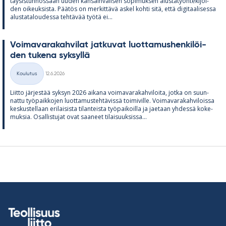
täy­sis­tun­nos­saan uu­den kan­sain­vä­li­sen so­pi­muk­sen alus­ta­työn­te­ki­jöi­
den oi­keuk­sista. Pää­tös on mer­kit­tävä as­kel kohti sitä, että di­gi­taa­li­sessa
alus­ta­ta­lou­dessa teh­tä­vää työtä ei...
Voi­ma­va­ra­kah­vi­lat jat­ku­vat luot­ta­mus­hen­ki­löi­
den tu­kena syk­syllä
Kirjoitettu
Koulutus
12.6.2026
Kategoriat
Liitto jär­jes­tää syk­syn 2026 ai­kana voi­ma­va­ra­kah­vi­loita, jotka on suun­
nattu työ­paik­ko­jen luot­ta­mus­teh­tä­vissä toi­mi­ville. Voi­ma­va­ra­kah­vi­loissa
kes­kus­tel­laan eri­lai­sista ti­lan­teista työ­pai­koilla ja jae­taan yh­dessä ko­ke­
muk­sia. Osal­lis­tu­jat ovat saa­neet ti­lai­suuk­sissa...