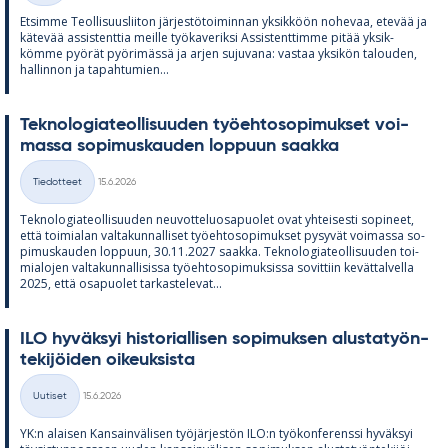
Et­simme Teol­li­suus­lii­ton jär­jes­tö­toi­min­nan yk­sik­köön no­he­vaa, ete­vää ja
kä­te­vää as­sis­tent­tia meille työ­ka­ve­riksi As­sis­tent­timme pi­tää yk­sik­
kömme pyö­rät pyö­ri­mässä ja ar­jen su­ju­vana: vas­taa yk­si­kön ta­lou­den,
hal­lin­non ja ta­pah­tu­mien...
Tek­no­lo­gia­teol­li­suu­den työ­eh­to­so­pi­muk­set voi­
massa so­pi­mus­kau­den lop­puun saakka
Kirjoitettu
Tiedotteet
15.6.2026
Kategoriat
Tek­no­lo­gia­teol­li­suu­den neu­vot­te­luos­a­puo­let ovat yh­tei­sesti so­pi­neet,
että toi­mia­lan val­ta­kun­nal­li­set työ­eh­to­so­pi­muk­set py­sy­vät voi­massa so­
pi­mus­kau­den lop­puun, 30.11.2027 saakka. Tek­no­lo­gia­teol­li­suu­den toi­
mia­lo­jen val­ta­kun­nal­li­sissa työ­eh­to­so­pi­muk­sissa so­vit­tiin ke­vät­tal­vella
2025, että os­a­puo­let tar­kas­te­le­vat...
ILO hy­väk­syi his­to­rial­li­sen so­pi­muk­sen alus­ta­työn­
te­ki­jöi­den oi­keuk­sista
Kirjoitettu
Uutiset
15.6.2026
Kategoriat
YK:n alai­sen Kan­sain­vä­li­sen työ­jär­jes­tön ILO:n työ­kon­fe­renssi hy­väk­syi