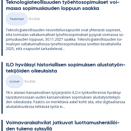
Tek­no­lo­gia­teol­li­suu­den työ­eh­to­so­pi­muk­set voi­
massa so­pi­mus­kau­den lop­puun saakka
Kirjoitettu
Tiedotteet
15.6.2026
Kategoriat
Tek­no­lo­gia­teol­li­suu­den neu­vot­te­luos­a­puo­let ovat yh­tei­sesti so­pi­neet,
että toi­mia­lan val­ta­kun­nal­li­set työ­eh­to­so­pi­muk­set py­sy­vät voi­massa so­
pi­mus­kau­den lop­puun, 30.11.2027 saakka. Tek­no­lo­gia­teol­li­suu­den toi­
mia­lo­jen val­ta­kun­nal­li­sissa työ­eh­to­so­pi­muk­sissa so­vit­tiin ke­vät­tal­vella
2025, että os­a­puo­let tar­kas­te­le­vat...
ILO hy­väk­syi his­to­rial­li­sen so­pi­muk­sen alus­ta­työn­
te­ki­jöi­den oi­keuk­sista
Kirjoitettu
Uutiset
15.6.2026
Kategoriat
YK:n alai­sen Kan­sain­vä­li­sen työ­jär­jes­tön ILO:n työ­kon­fe­renssi hy­väk­syi
täy­sis­tun­nos­saan uu­den kan­sain­vä­li­sen so­pi­muk­sen alus­ta­työn­te­ki­jöi­
den oi­keuk­sista. Pää­tös on mer­kit­tävä as­kel kohti sitä, että di­gi­taa­li­sessa
alus­ta­ta­lou­dessa teh­tä­vää työtä ei...
Voi­ma­va­ra­kah­vi­lat jat­ku­vat luot­ta­mus­hen­ki­löi­
den tu­kena syk­syllä