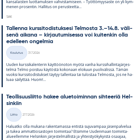
kan­sa­lais­ten luot­ta­muk­sen vah­vis­ta­mi­seen. – Työt­tö­myy­saste on yli kym­
me­nen pro­sen­tin. Hal­li­tus on pe­rus­teetta...
SAK
Tal­lenna kurs­si­to­dis­tuk­sesi Tel­mosta 3.–14.8. vä­li­
senä ai­kana – kir­jau­tu­mi­sessa voi kui­ten­kin olla
edel­leen on­gel­mia
Kirjoitettu
Koulutus
31.7.2026
Kategoriat
Uu­den kurs­si­ka­len­te­rin käyt­töö­no­ton myötä vanha kurs­si­hal­lin­ta­jär­jes­
telmä Telmo pois­tuu käy­töstä ko­ko­naan elo­kuun puo­li­vä­lissä. Tä­män
vuoksi kurs­si­to­dis­tuk­set täy­tyy tal­len­taa tai tu­los­taa Tel­mosta, jos ne ha­
luaa säi­lyt­tää. Huom!...
Teol­li­suus­liitto ha­kee alue­toi­min­nan sih­tee­riä Hel­
sin­kiin
Kirjoitettu
Liitto
27.7.2026
Kategoriat
Ha­luatko olla mu­kana ra­ken­ta­massa en­tistä su­ju­vam­paa jä­sen­pal­ve­lua
ja tu­kea am­mat­tio­sas­to­jen toi­min­taa? Et­simme Uu­den­maan toi­minta-
alu­eel­lemme Hel­sin­kiin jär­jes­tel­mäl­listä ja yh­teis­työ­ky­kyistä osaa­jaa,