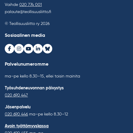
Vaihde
020 774 001
palaute@teollisuusliitto.fi
© Teollisuusliitto ry 2026
Sosiaalinen media
Facebook
Instagram
Youtube
LinkedIn
Bluesky
Palvelunumeromme
ma–pe kello 8.30–15, ellei toisin mainita
Työsuhdeneuvonnan päivystys
020 690 447
Jäsenpalvelu
020 690 446
ma–pe kello 8.30–12
Avoin työttömyyskassa