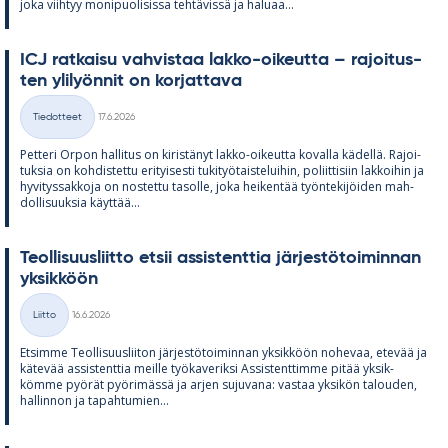
joka viih­tyy mo­ni­puo­li­sissa teh­tä­vissä ja ha­luaa...
ICJ rat­kaisu vah­vis­taa lakko-oi­keutta – ra­joi­tus­
ten yli­lyön­nit on kor­jat­tava
Kirjoitettu
Tiedotteet
17.6.2026
Kategoriat
Pet­teri Or­pon hal­li­tus on ki­ris­tä­nyt lakko-oi­keutta ko­valla kä­dellä. Ra­joi­
tuk­sia on koh­dis­tettu eri­tyi­sesti tu­ki­työ­tais­te­lui­hin, po­liit­ti­siin lak­koi­hin ja
hy­vi­tys­sak­koja on nos­tettu ta­solle, joka hei­ken­tää työn­te­ki­jöi­den mah­
dol­li­suuk­sia käyt­tää...
Teol­li­suus­liitto et­sii as­sis­tent­tia jär­jes­tö­toi­min­nan
yk­sik­köön
Kirjoitettu
Liitto
16.6.2026
Kategoriat
Et­simme Teol­li­suus­lii­ton jär­jes­tö­toi­min­nan yk­sik­köön no­he­vaa, ete­vää ja
kä­te­vää as­sis­tent­tia meille työ­ka­ve­riksi As­sis­tent­timme pi­tää yk­sik­
kömme pyö­rät pyö­ri­mässä ja ar­jen su­ju­vana: vas­taa yk­si­kön ta­lou­den,
hal­lin­non ja ta­pah­tu­mien...