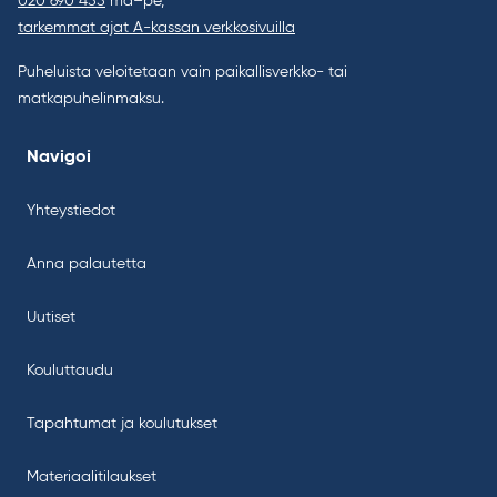
020 690 455
ma–pe,
tarkemmat ajat A-kassan verkkosivuilla
Puheluista veloitetaan vain paikallisverkko- tai
matkapuhelinmaksu.
Navigoi
Yhteystiedot
Anna palautetta
Uutiset
Kouluttaudu
Tapahtumat ja koulutukset
Materiaalitilaukset