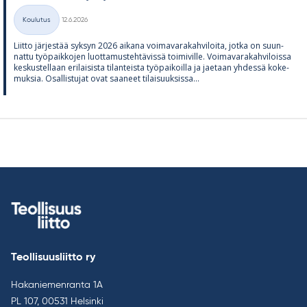
Kirjoitettu
Koulutus
12.6.2026
Kategoriat
Liitto jär­jes­tää syk­syn 2026 ai­kana voi­ma­va­ra­kah­vi­loita, jotka on suun­
nattu työ­paik­ko­jen luot­ta­mus­teh­tä­vissä toi­mi­ville. Voi­ma­va­ra­kah­vi­loissa
kes­kus­tel­laan eri­lai­sista ti­lan­teista työ­pai­koilla ja jae­taan yh­dessä ko­ke­
muk­sia. Osal­lis­tu­jat ovat saa­neet ti­lai­suuk­sissa...
Teollisuusliitto ry
Hakaniemenranta 1A
PL 107, 00531 Helsinki