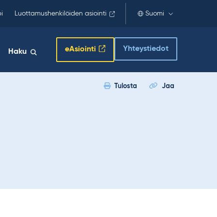
i
Luottamushenkilöiden asiointi
Suomi
Yhteystiedot
eAsiointi
Haku
Tulosta
Jaa