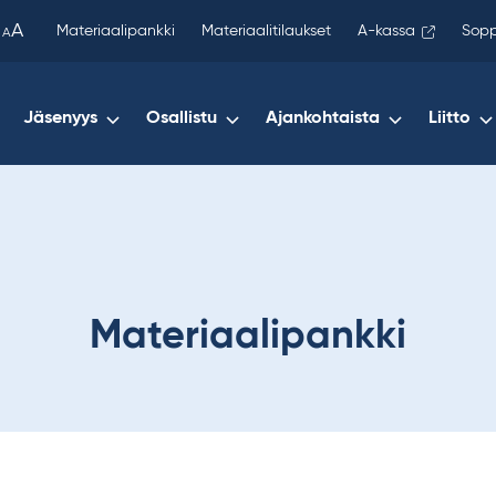
been
A
Materiaalipankki
Materiaalitilaukset
A-kassa
Sopp
A
copied
to
your
Jäsenyys
Osallistu
Ajankohtaista
Liitto
clipboard.)
Materiaalipankki