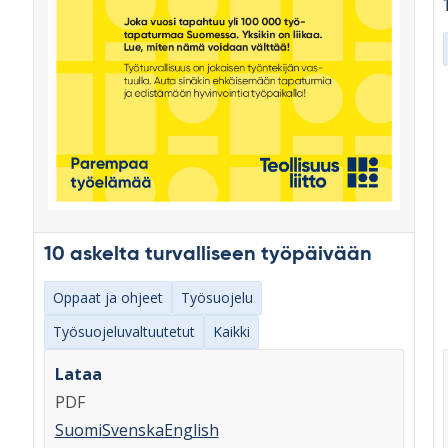
10 askelta turvalliseen työpäivään
Oppaat ja ohjeet
Työsuojelu
Työsuojeluvaltuutetut
Kaikki
Lataa
PDF
Suomi
Svenska
English