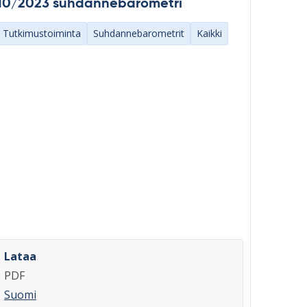
10/2023 suhdannebarometri
Tutkimustoiminta
Suhdannebarometrit
Kaikki
Lataa
PDF
Suomi