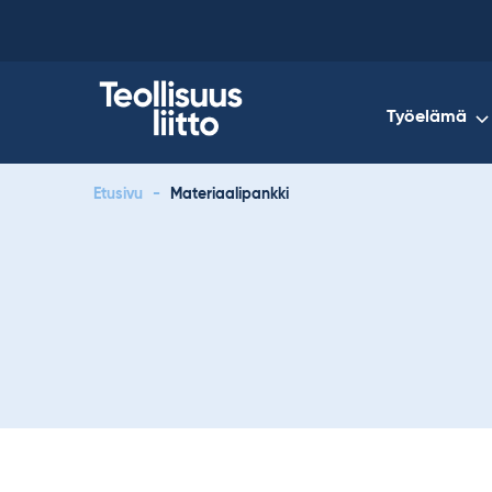
Skip
to
content
Työelämä
Etusivu
-
Materiaalipankki