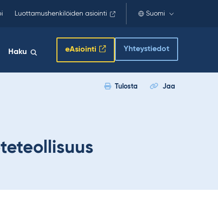
i
Luottamushenkilöiden asiointi
Suomi
Yhteystiedot
eAsiointi
Haku
Tulosta
Jaa
teteollisuus