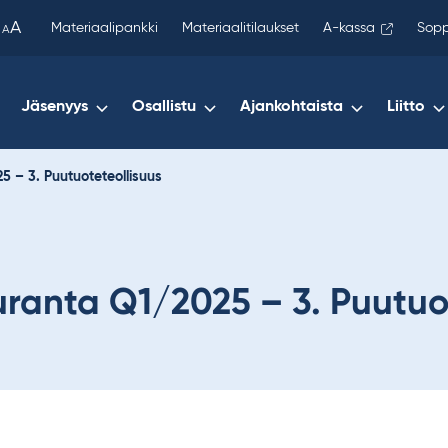
been
A
Materiaalipankki
Materiaalitilaukset
A-kassa
Sopp
A
copied
to
your
Jäsenyys
Osallistu
Ajankohtaista
Liitto
clipboard.)
5 – 3. Puutuoteteollisuus
ranta Q1/2025 – 3. Puutuo