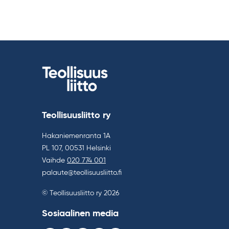
Teollisuusliitto ry
Hakaniemenranta 1A
PL 107, 00531 Helsinki
Vaihde
020 774 001
palaute@teollisuusliitto.fi
© Teollisuusliitto ry 2026
Sosiaalinen media