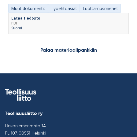
Muut dokumentit
Työehtoasiat
Luottamusmiehet
Lataa tiedosto
PDF
Suomi
Palaa materiaalipankkiin
Teollisuusliitto ry
Hakaniemenranta 1A
PL 107, 00531 Helsinki