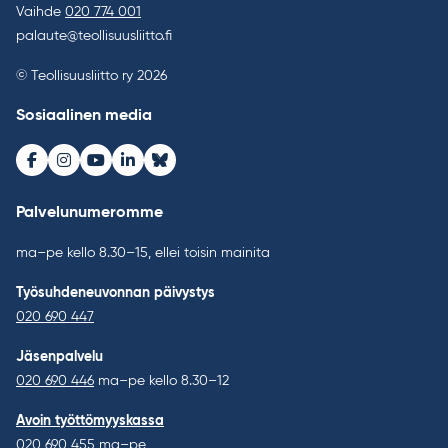
Vaihde
020 774 001
palaute@teollisuusliitto.fi
© Teollisuusliitto ry 2026
Sosiaalinen media
Facebook
Instagram
Youtube
LinkedIn
Bluesky
Palvelunumeromme
ma–pe kello 8.30–15, ellei toisin mainita
Työsuhdeneuvonnan päivystys
020 690 447
Jäsenpalvelu
020 690 446
ma–pe kello 8.30–12
Avoin työttömyyskassa
020 690 455
ma–pe,