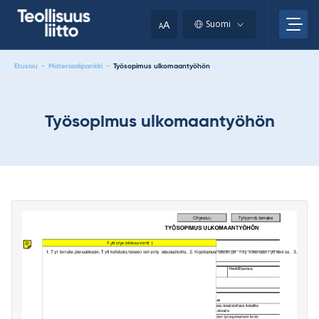
Skip
your
to
A
Suomi
A
content
clipboard.)
Etusivu
-
Materiaalipankki
-
Työsopimus ulkomaantyöhön
Työsopimus ulkomaantyöhön