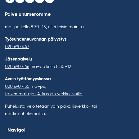
Facebook
Instagram
Youtube
LinkedIn
Bluesky
Palvelunumeromme
ma–pe kello 8.30–15, ellei toisin mainita
Työsuhdeneuvonnan päivystys
020 690 447
Jäsenpalvelu
020 690 446
ma–pe kello 8.30–12
Avoin työttömyyskassa
020 690 455
ma–pe,
tarkemmat ajat A-kassan verkkosivuilla
Puheluista veloitetaan vain paikallisverkko- tai
matkapuhelinmaksu.
Navigoi