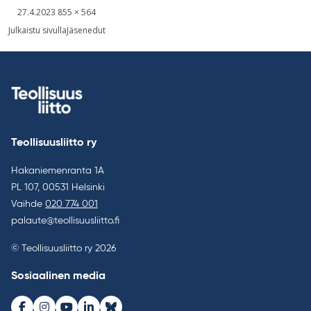
Kirjoitettu
Täysikokoinen
27.4.2023
855 × 564
kuva
Artikkelien
Julkaistu sivulla
Jäsenedut
selaus
Teollisuusliitto ry
Hakaniemenranta 1A
PL 107, 00531 Helsinki
Vaihde
020 774 001
palaute@teollisuusliitto.fi
© Teollisuusliitto ry 2026
Sosiaalinen media