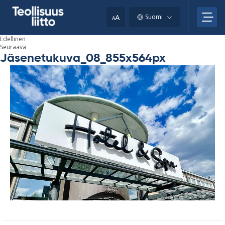
Skip
your
to
A
Suomi
A
content
clipboard.)
Edellinen
Seuraava
Jäsenetukuva_08_855x564px