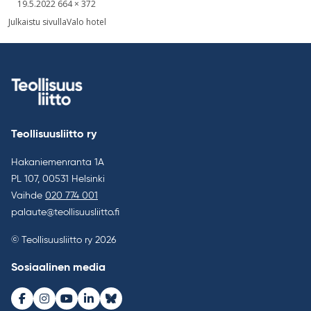
Kirjoitettu
Täysikokoinen
19.5.2022
664 × 372
kuva
Artikkelien
Julkaistu sivulla
Valo hotel
selaus
Teollisuusliitto ry
Hakaniemenranta 1A
PL 107, 00531 Helsinki
Vaihde
020 774 001
palaute@teollisuusliitto.fi
© Teollisuusliitto ry 2026
Sosiaalinen media
Facebook
Instagram
Youtube
LinkedIn
Bluesky