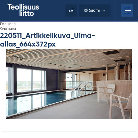
Skip
your
to
A
Suomi
A
content
clipboard.)
Edellinen
Seuraava
220511_Artikkelikuva_Uima-
allas_664x372px