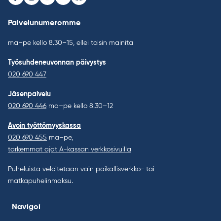
Facebook
Instagram
Youtube
LinkedIn
Bluesky
Palvelunumeromme
ma–pe kello 8.30–15, ellei toisin mainita
Työsuhdeneuvonnan päivystys
020 690 447
Jäsenpalvelu
020 690 446
ma–pe kello 8.30–12
Avoin työttömyyskassa
020 690 455
ma–pe,
tarkemmat ajat A-kassan verkkosivuilla
Puheluista veloitetaan vain paikallisverkko- tai
matkapuhelinmaksu.
Navigoi