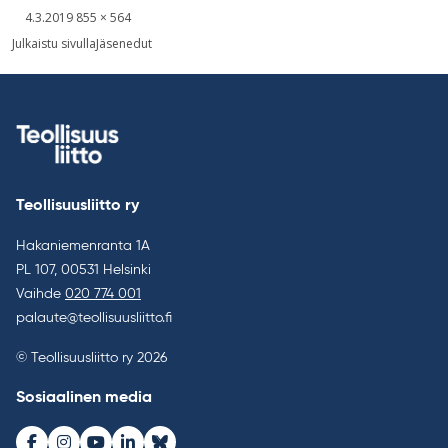
Kirjoitettu
Täysikokoinen
4.3.2019
855 × 564
kuva
Artikkelien
Julkaistu sivulla
Jäsenedut
selaus
Teollisuusliitto ry
Hakaniemenranta 1A
PL 107, 00531 Helsinki
Vaihde
020 774 001
palaute@teollisuusliitto.fi
© Teollisuusliitto ry 2026
Sosiaalinen media