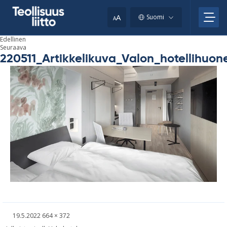
Skip
your
to
A
Suomi
A
content
clipboard.)
Edellinen
Seuraava
220511_Artikkelikuva_Valon_hotellihuo
Kirjoitettu
Täysikokoinen
19.5.2022
664 × 372
kuva
Artikkelien