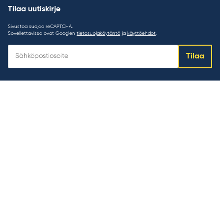
Tilaa uutiskirje
Sivustoa suojaa reCAPTCHA.
Sovellettavissa ovat Googlen
tietosuojakäytäntö
ja
käyttöehdot
.
Tilaa
Tilaa
uutiskirje: