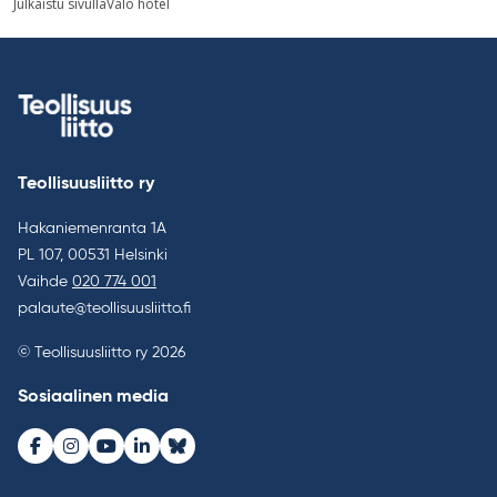
Julkaistu sivulla
Valo hotel
selaus
Teollisuusliitto ry
Hakaniemenranta 1A
PL 107, 00531 Helsinki
Vaihde
020 774 001
palaute@teollisuusliitto.fi
© Teollisuusliitto ry 2026
Sosiaalinen media
Facebook
Instagram
Youtube
LinkedIn
Bluesky