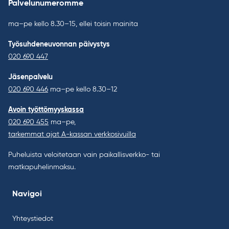
Palvelunumeromme
ma–pe kello 8.30–15, ellei toisin mainita
Työsuhdeneuvonnan päivystys
020 690 447
Jäsenpalvelu
020 690 446
ma–pe kello 8.30–12
Avoin työttömyyskassa
020 690 455
ma–pe,
tarkemmat ajat A-kassan verkkosivuilla
Puheluista veloitetaan vain paikallisverkko- tai
matkapuhelinmaksu.
Navigoi
Yhteystiedot