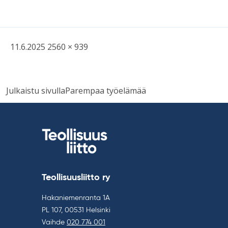
Kirjoitettu
Täysikokoinen
11.6.2025
2560 × 939
kuva
Artikkelien
Julkaistu sivulla
Parempaa työelämää
selaus
Teollisuusliitto ry
Hakaniemenranta 1A
PL 107, 00531 Helsinki
Vaihde
020 774 001