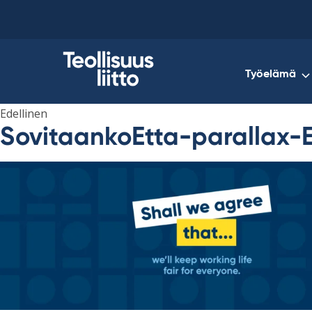
Skip
to
content
Työelämä
Edellinen
SovitaankoEtta-parallax-