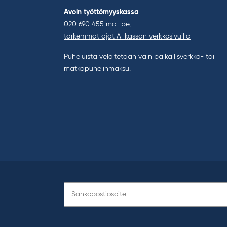
Avoin työttömyyskassa
020 690 455
ma–pe,
tarkemmat ajat A-kassan verkkosivuilla
Puheluista veloitetaan vain paikallisverkko- tai
matkapuhelinmaksu.
Tilaa
uutiskirje: