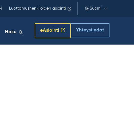
i
Luottamushenkilöiden asiointi
Suomi
Yhteystiedot
eAsiointi
Haku