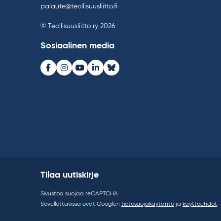
palaute@teollisuusliitto.fi
© Teollisuusliitto ry 2026
Sosiaalinen media
Facebook
Instagram
Youtube
LinkedIn
Bluesky
Tilaa uutiskirje
Sivustoa suojaa reCAPTCHA.
Sovellettavissa ovat Googlen
tietosuojakäytäntö
ja
käyttöehdot
.