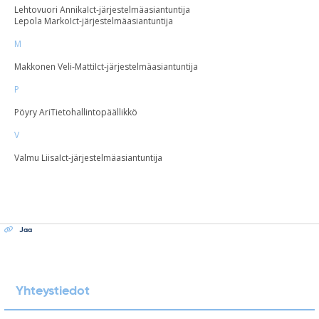
Lehtovuori Annika
Ict-järjestelmäasiantuntija
Lepola Marko
Ict-järjestelmäasiantuntija
M
Makkonen Veli-Matti
Ict-järjestelmäasiantuntija
P
Pöyry Ari
Tietohallintopäällikkö
V
Valmu Liisa
Ict-järjestelmäasiantuntija
Jaa
Yhteystiedot