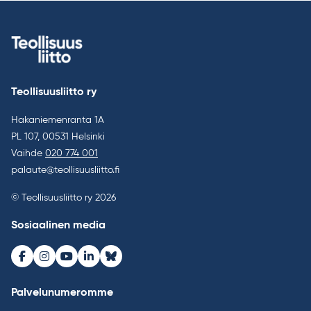
Teollisuusliitto ry
Hakaniemenranta 1A
PL 107, 00531 Helsinki
Vaihde
020 774 001
palaute@teollisuusliitto.fi
© Teollisuusliitto ry 2026
Sosiaalinen media
Facebook
Instagram
Youtube
LinkedIn
Bluesky
Palvelunumeromme