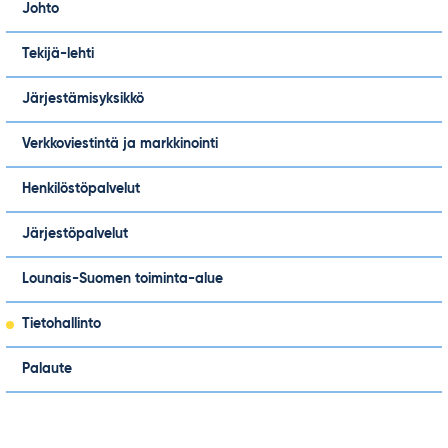
Johto
Tekijä-lehti
Järjestämisyksikkö
Verkkoviestintä ja markkinointi
Henkilöstöpalvelut
Järjestöpalvelut
Lounais-Suomen toiminta-alue
Tietohallinto
Palaute