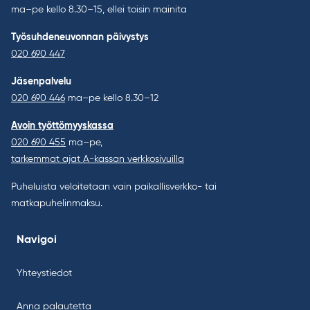
ma–pe kello 8.30–15, ellei toisin mainita
Työsuhdeneuvonnan päivystys
020 690 447
Jäsenpalvelu
020 690 446
ma–pe kello 8.30–12
Avoin työttömyyskassa
020 690 455
ma–pe,
tarkemmat ajat A-kassan verkkosivuilla
Puheluista veloitetaan vain paikallisverkko- tai
matkapuhelinmaksu.
Navigoi
Yhteystiedot
Anna palautetta