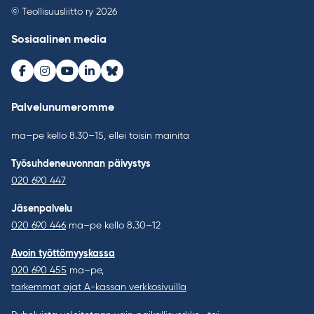
© Teollisuusliitto ry 2026
Sosiaalinen media
Facebook
Instagram
Youtube
LinkedIn
Bluesky
Palvelunumeromme
ma–pe kello 8.30–15, ellei toisin mainita
Työsuhdeneuvonnan päivystys
020 690 447
Jäsenpalvelu
020 690 446
ma–pe kello 8.30–12
Avoin työttömyyskassa
020 690 455
ma–pe,
tarkemmat ajat A-kassan verkkosivuilla