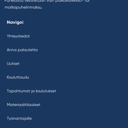
Puheluista veloitetaan vain paikallisverkko- tai
matkapuhelinmaksu.
Navigoi
Yhteystiedot
Anna palautetta
Uutiset
Kouluttaudu
Tapahtumat ja koulutukset
Materiaalitilaukset
Työnantajalle