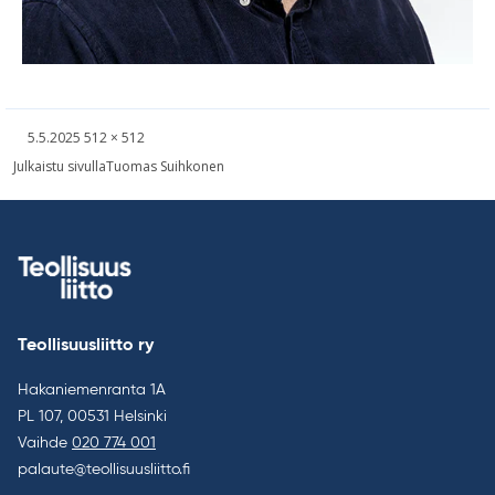
Kirjoitettu
Täysikokoinen
5.5.2025
512 × 512
kuva
Artikkelien
Julkaistu sivulla
Tuomas Suihkonen
selaus
Teollisuusliitto ry
Hakaniemenranta 1A
PL 107, 00531 Helsinki
Vaihde
020 774 001
palaute@teollisuusliitto.fi