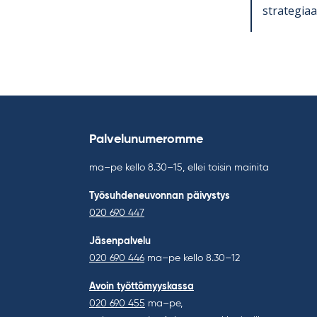
stra­te­gi­a
Palvelunumeromme
ma–pe kello 8.30–15, ellei toisin mainita
Työsuhdeneuvonnan päivystys
020 690 447
Jäsenpalvelu
020 690 446
ma–pe kello 8.30–12
Avoin työttömyyskassa
020 690 455
ma–pe,