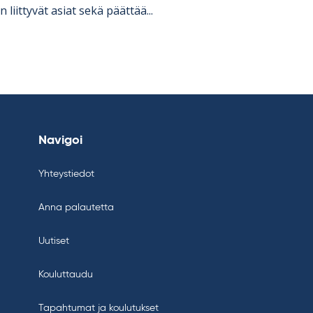
an liit­ty­vät asiat sekä päät­tää...
Navigoi
Yhteystiedot
Anna palautetta
Uutiset
Kouluttaudu
Tapahtumat ja koulutukset