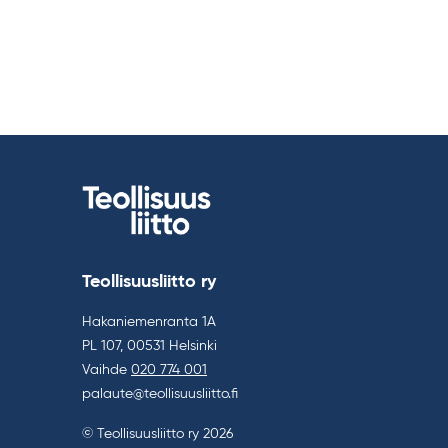
Teollisuusliitto ry
Hakaniemenranta 1A
PL 107, 00531 Helsinki
Vaihde
020 774 001
palaute@teollisuusliitto.fi
© Teollisuusliitto ry 2026