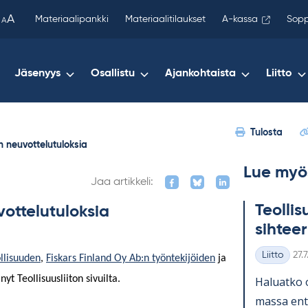
been
A
Materiaalipankki
Materiaalitilaukset
A-kassa
Sopp
A
copied
to
your
Jäsenyys
Osallistu
Ajankohtaista
Liitto
clipboard.)
Tulosta
 neuvottelutuloksia
Lue myö
Jaa artikkeli:
Teol­li­
ottelutuloksia
sih­tee­
Kirj
Liitto
27.
llisuuden
,
Fiskars Finland Oy Ab:n työntekijöiden
ja
Kategoriat
t Teollisuusliiton sivuilta.
Ha­luatko 
massa en­ti