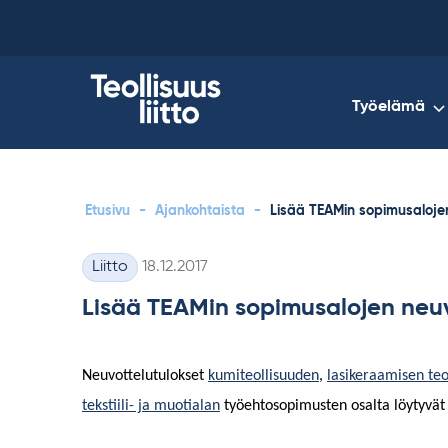
Skip
to
content
Työelämä
Etusivu
-
Ajankohtaista
-
Lisää TEAMin sopimusalojen
Kirjoitettu
Liitto
18.12.2017
Kategoriat
Lisää TEAMin sopimusalojen neuv
Neuvottelutulokset
kumiteollisuuden
,
lasikeraamisen teo
tekstiili- ja muotialan
työehtosopimusten osalta löytyvät ny