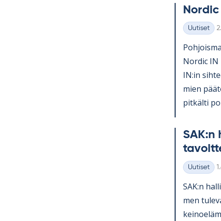
Nor­dic
K
Uutiset
2
Kategoriat
Poh­jois­mai
Nor­dic IN 
IN:in sih­te
mien pää­tö
pit­kälti po­l
SAK:n h
ta­voit­
K
Uutiset
1
Kategoriat
SAK:n hal­l
men tu­le­v
kei­noe­lä­m