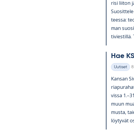
risi lii­ton 
Suo­sit­tel
teessa: teol
man suo­sit­
ti­vies­till
Hae KS
K
Uutiset
8
Kategoriat
Kan­san Si­v
ria­pu­ra­ha
vissa 1.–3
muun muassa
musta, tai­
löy­ty­vät o