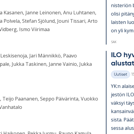
nis­te­riön 
eva Kasanen, Janne Leinonen, Anu Luhtanen,
olisi pi­tä­
Polvela, Stefan Sjölund, Jouni Tissari, Arto
lais­ten lu
Vidberg, Ismo Viirimaa
on yli kym­
SAK
ILO hy­v
i Leskisenoja, Jari Männikkö, Paavo
alus­ta­
ale, Jukka Taskinen, Janne Vainio, Jukka
K
Uutiset
1
Kategoriat
YK:n alai­se
jes­tön ILO
, Teijo Paananen, Seppo Päivärinta, Vuokko
väk­syi täy
 Vanhatalo
kan­sain­vä­
sista. Pää­t
sessa alus­t
ari Haikonen, Pekka Jurmu, Rauno Kamula,