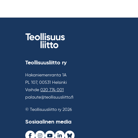
Teollisuusliitto ry
Hakaniemenranta 1A
PL 107, 00531 Helsinki
Vaihde
020 774 001
palaute@teollisuusliitto.fi
© Teollisuusliitto ry 2026
Sosiaalinen media