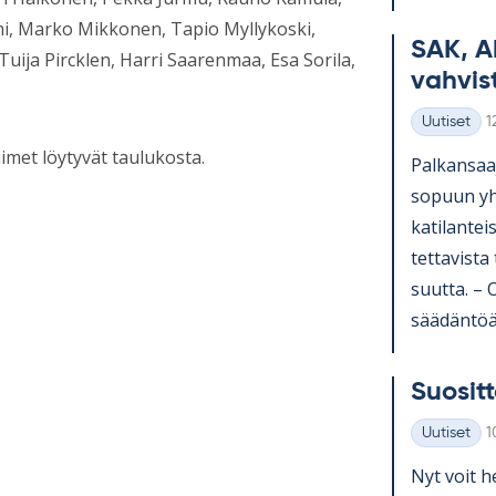
emi, Marko Mikkonen, Tapio Myllykoski,
SAK, A
uija Pircklen, Harri Saarenmaa, Esa Sorila,
vah­vis­
K
Uutiset
1
Kategoriat
imet löytyvät taulukosta.
Pal­kan­saa­
so­puun yh­t
ka­ti­lan­te
tet­ta­vista
suutta. – Os
sää­dän­töä 
Suo­sit­t
K
Uutiset
1
Kategoriat
Nyt voit he