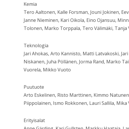
Kemia
Tero Aaltonen, Kalle Forsman, Jouni Jokinen, E
Janne Nieminen, Kari Oikola, Eino Ojansuu, Minna 
Tolonen, Marko Torppala, Tero Välimäki, Tanja 
Teknologia
Jari Ahokas, Arto Kannisto, Matti Latvakoski, Jar
Niskanen, Juha Pöllänen, Jorma Rand, Marko Taip
Vuorela, Mikko Vuoto
Puutuote
Arto Eskelinen, Risto Marttinen, Kimmo Natunen
Piippolainen, Ismo Rokkonen, Lauri Sallila, Mika
Erityisalat
Anne Gärding, Kari Gullsten, Markku Haataja, L