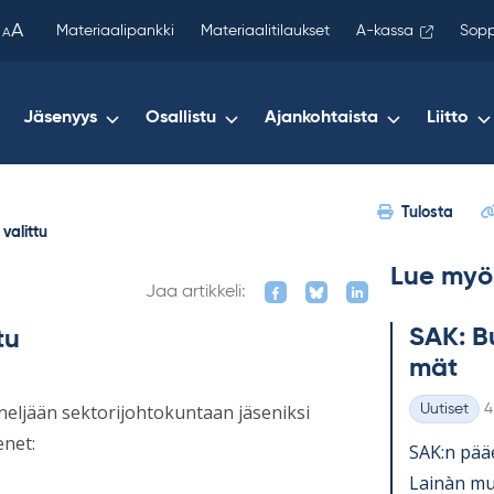
been
A
Materiaalipankki
Materiaalitilaukset
A-kassa
Sopp
A
copied
to
your
Jäsenyys
Osallistu
Ajankohtaista
Liitto
clipboard.)
Tulosta
valittu
Lue myö
Jaa artikkeli:
SAK: Bu
tu
mät
K
neljään sektorijohtokuntaan jäseniksi
Uutiset
4
Kategoriat
enet:
SAK:n pää­e
Lainàn mu­k