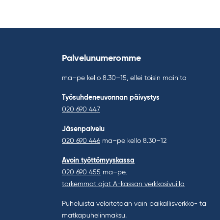
Palvelunumeromme
ma–pe kello 8.30–15, ellei toisin mainita
Työsuhdeneuvonnan päivystys
020 690 447
Jäsenpalvelu
020 690 446
ma–pe kello 8.30–12
Avoin työttömyyskassa
020 690 455
ma–pe,
tarkemmat ajat A-kassan verkkosivuilla
Puheluista veloitetaan vain paikallisverkko- tai
matkapuhelinmaksu.