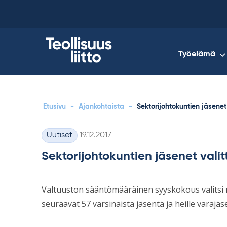
Skip
to
content
Työelämä
Etusivu
-
Ajankohtaista
-
Sektorijohtokuntien jäsenet 
Kirjoitettu
Uutiset
19.12.2017
Kategoriat
Sektorijohtokuntien jäsenet valit
Valtuuston sääntömääräinen syyskokous valitsi 
seuraavat 57 varsinaista jäsentä ja heille varajäs