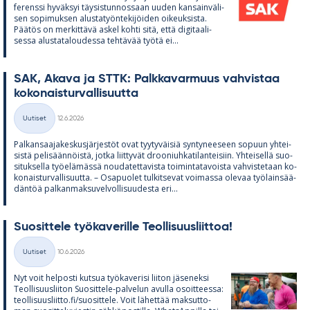
fe­renssi hy­väk­syi täy­sis­tun­nos­saan uu­den kan­sain­vä­li­
sen so­pi­muk­sen alus­ta­työn­te­ki­jöi­den oi­keuk­sista.
Pää­tös on mer­kit­tävä as­kel kohti sitä, että di­gi­taa­li­
sessa alus­ta­ta­lou­dessa teh­tä­vää työtä ei...
SAK, Akava ja STTK: Palk­ka­var­muus vah­vis­taa
ko­ko­nais­tur­val­li­suutta
Kirjoitettu
Uutiset
12.6.2026
Kategoriat
Pal­kan­saa­ja­kes­kus­jär­jes­töt ovat tyy­ty­väi­siä syn­ty­nee­seen so­puun yh­tei­
sistä pe­li­sään­nöistä, jotka liit­ty­vät droo­niuh­ka­ti­lan­tei­siin. Yh­tei­sellä suo­
si­tuk­sella työ­elä­mässä nou­da­tet­ta­vista toi­min­ta­ta­voista vah­vis­te­taan ko­
ko­nais­tur­val­li­suutta. – Os­a­puo­let tul­kit­se­vat voi­massa ole­vaa työ­lain­sää­
dän­töä pal­kan­mak­su­vel­vol­li­suu­desta eri...
Suo­sit­tele työ­ka­ve­rille Teol­li­suus­liit­toa!
Kirjoitettu
Uutiset
10.6.2026
Kategoriat
Nyt voit hel­posti kut­sua työ­ka­ve­risi lii­ton jä­se­neksi
Teol­li­suus­lii­ton Suo­sit­tele-pal­ve­lun avulla osoit­teessa:
teol­li­suus­liitto.fi/suo­sit­tele. Voit lä­het­tää mak­sut­to­