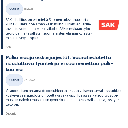
Kirjoitettu
Uutiset
1.6.2026
Kategoriat
SAK:n hal­li­tus on eri mieltä Suo­men tu­le­vai­suu­desta
kuin EK. Elin­kei­noe­lä­män kes­kus­liitto jul­kaisi edus­kun­
ta­vaa­li­ta­voit­teensa viime vii­kolla. SAK:n mu­kaan työn­
te­ki­jöi­den ja ta­val­lis­ten suo­ma­lais­ten elä­män kur­jis­ta­
mi­sen täy­tyy lop­pua....
SAK
Pal­kan­saa­ja­kes­kus­jär­jes­töt: Vaa­ra­tie­do­tetta
nou­dat­tava työn­te­kijä ei saa me­net­tää palk­
kaansa
Kirjoitettu
Uutiset
29.5.2026
Kategoriat
Vi­ran­omai­sen an­tama droo­niuh­kaa tai muuta va­ka­vaa tur­val­li­suusuh­kaa
kos­keva vaa­ra­tie­dote on otet­tava va­ka­vasti. Jos asiaa kat­soo työ­so­pi­
mus­lain nä­kö­kul­masta, niin työn­te­ki­jällä on oi­keus palk­kaansa, jos työn­
teko on...
Droonit