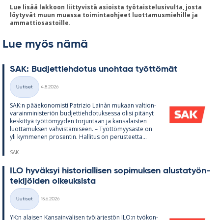
Lue lisää lakkoon liittyvistä asioista työtaistelusivulta, josta
löytyvät muun muassa toimintaohjeet luottamusmiehille ja
ammattiosastoille.
Lue myös nämä
SAK: Bud­jet­tieh­do­tus unoh­taa työt­tö­mät
Kirjoitettu
Uutiset
4.8.2026
Kategoriat
SAK:n pää­e­ko­no­misti Pat­rizio Lainàn mu­kaan val­tion­
va­rain­mi­nis­te­riön bud­jet­tieh­do­tuk­sessa olisi pi­tä­nyt
kes­kit­tyä työt­tö­myy­den tor­jun­taan ja kan­sa­lais­ten
luot­ta­muk­sen vah­vis­ta­mi­seen. – Työt­tö­myy­saste on
yli kym­me­nen pro­sen­tin. Hal­li­tus on pe­rus­teetta...
SAK
ILO hy­väk­syi his­to­rial­li­sen so­pi­muk­sen alus­ta­työn­
te­ki­jöi­den oi­keuk­sista
Kirjoitettu
Uutiset
15.6.2026
Kategoriat
YK:n alai­sen Kan­sain­vä­li­sen työ­jär­jes­tön ILO:n työ­kon­