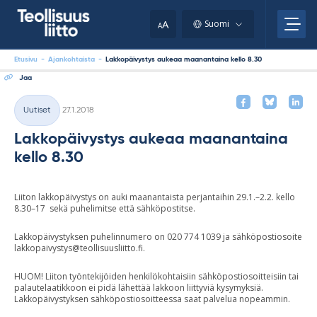
Skip
your
to
A
Suomi
A
content
clipboard.)
Etusivu
-
Ajankohtaista
-
Lakkopäivystys aukeaa maanantaina kello 8.30
Jaa
Kirjoitettu
Uutiset
27.1.2018
Kategoriat
Lakkopäivystys aukeaa maanantaina
kello 8.30
Liiton lakkopäivystys on auki maanantaista perjantaihin 29.1.–2.2. kello
8.30–17 sekä puhelimitse että sähköpostitse.
Lakkopäivystyksen puhelinnumero on 020 774 1039 ja sähköpostiosoite
lakkopaivystys@teollisuusliitto.fi
.
HUOM! Liiton työntekijöiden henkilökohtaisiin sähköpostiosoitteisiin tai
palautelaatikkoon ei pidä lähettää lakkoon liittyviä kysymyksiä.
Lakkopäivystyksen sähköpostiosoitteessa saat palvelua nopeammin.