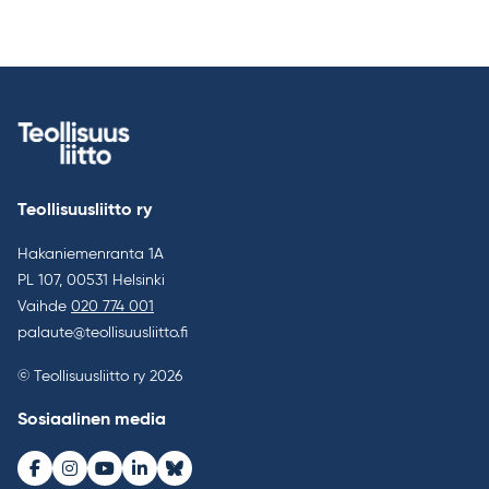
Teollisuusliitto ry
Hakaniemenranta 1A
PL 107, 00531 Helsinki
Vaihde
020 774 001
palaute@teollisuusliitto.fi
© Teollisuusliitto ry 2026
Sosiaalinen media
Facebook
Instagram
Youtube
LinkedIn
Bluesky