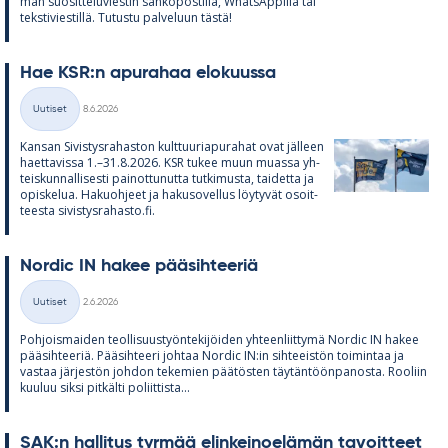
man suo­sit­te­lu­vies­tin säh­kö­pos­tilla, What­sAp­pilla tai
teks­ti­vies­tillä. Tu­tustu pal­ve­luun tästä!
Hae KSR:n apu­ra­haa elo­kuussa
Kirjoitettu
Uutiset
8.6.2026
Kategoriat
Kan­san Si­vis­tys­ra­has­ton kult­tuu­ria­pu­ra­hat ovat jäl­leen
haet­ta­vissa 1.–31.8.2026. KSR tu­kee muun muassa yh­
teis­kun­nal­li­sesti pai­not­tu­nutta tut­ki­musta, tai­detta ja
opis­ke­lua. Ha­kuoh­jeet ja ha­kuso­vel­lus löy­ty­vät osoit­
teesta si­vis­tys­ra­hasto.fi.
Nor­dic IN ha­kee pää­sih­tee­riä
Kirjoitettu
Uutiset
2.6.2026
Kategoriat
Poh­jois­mai­den teol­li­suus­työn­te­ki­jöi­den yh­teen­liit­tymä Nor­dic IN ha­kee
pää­sih­tee­riä. Pää­sih­teeri joh­taa Nor­dic IN:in sih­tee­is­tön toi­min­taa ja
vas­taa jär­jes­tön joh­don te­ke­mien pää­tös­ten täy­tän­töön­pa­nosta. Roo­liin
kuu­luu siksi pit­kälti po­liit­tista...
SAK:n hal­li­tus tyr­mää elin­kei­noe­lä­män ta­voit­teet