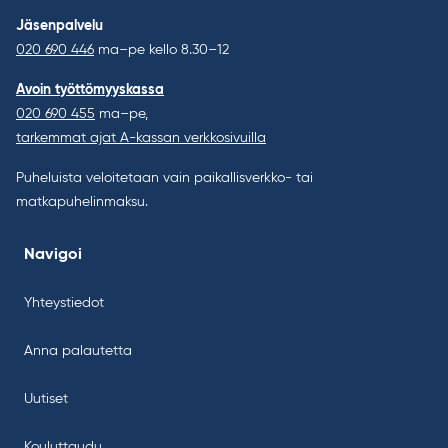
Jäsenpalvelu
020 690 446
ma–pe kello 8.30–12
Avoin työttömyyskassa
020 690 455
ma–pe,
tarkemmat ajat A-kassan verkkosivuilla
Puheluista veloitetaan vain paikallisverkko- tai
matkapuhelinmaksu.
Navigoi
Yhteystiedot
Anna palautetta
Uutiset
Kouluttaudu