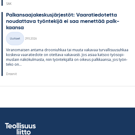
SAK
Pal­kan­saa­ja­kes­kus­jär­jes­töt: Vaa­ra­tie­do­tetta
nou­dat­tava työn­te­kijä ei saa me­net­tää palk­
kaansa
Kirjoitettu
Uutiset
29.5.2026
Kategoriat
Vi­ran­omai­sen an­tama droo­niuh­kaa tai muuta va­ka­vaa tur­val­li­suusuh­kaa
kos­keva vaa­ra­tie­dote on otet­tava va­ka­vasti. Jos asiaa kat­soo työ­so­pi­
mus­lain nä­kö­kul­masta, niin työn­te­ki­jällä on oi­keus palk­kaansa, jos työn­
teko on...
Droonit