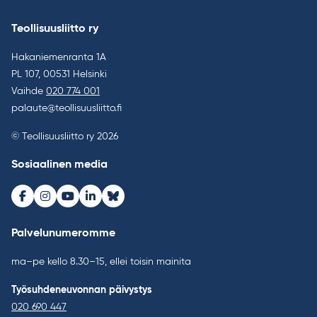
Teollisuusliitto ry
Hakaniemenranta 1A
PL 107, 00531 Helsinki
Vaihde
020 774 001
palaute@teollisuusliitto.fi
© Teollisuusliitto ry 2026
Sosiaalinen media
Facebook
Instagram
Youtube
LinkedIn
Bluesky
Palvelunumeromme
ma–pe kello 8.30–15, ellei toisin mainita
Työsuhdeneuvonnan päivystys
020 690 447