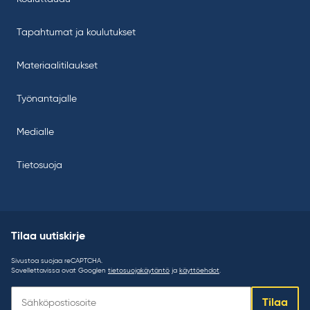
Tapahtumat ja koulutukset
Materiaalitilaukset
Työnantajalle
Medialle
Tietosuoja
Tilaa uutiskirje
Sivustoa suojaa reCAPTCHA.
Sovellettavissa ovat Googlen
tietosuojakäytäntö
ja
käyttöehdot
.
Tilaa
Tilaa
uutiskirje: