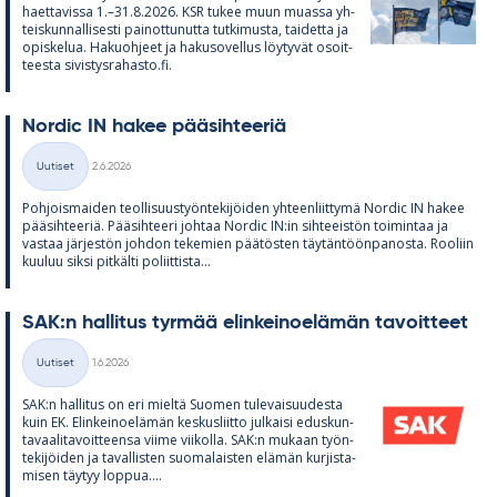
haet­ta­vissa 1.–31.8.2026. KSR tu­kee muun muassa yh­
teis­kun­nal­li­sesti pai­not­tu­nutta tut­ki­musta, tai­detta ja
opis­ke­lua. Ha­kuoh­jeet ja ha­kuso­vel­lus löy­ty­vät osoit­
teesta si­vis­tys­ra­hasto.fi.
Nor­dic IN ha­kee pää­sih­tee­riä
Kirjoitettu
Uutiset
2.6.2026
Kategoriat
Poh­jois­mai­den teol­li­suus­työn­te­ki­jöi­den yh­teen­liit­tymä Nor­dic IN ha­kee
pää­sih­tee­riä. Pää­sih­teeri joh­taa Nor­dic IN:in sih­tee­is­tön toi­min­taa ja
vas­taa jär­jes­tön joh­don te­ke­mien pää­tös­ten täy­tän­töön­pa­nosta. Roo­liin
kuu­luu siksi pit­kälti po­liit­tista...
SAK:n hal­li­tus tyr­mää elin­kei­noe­lä­män ta­voit­teet
Kirjoitettu
Uutiset
1.6.2026
Kategoriat
SAK:n hal­li­tus on eri mieltä Suo­men tu­le­vai­suu­desta
kuin EK. Elin­kei­noe­lä­män kes­kus­liitto jul­kaisi edus­kun­
ta­vaa­li­ta­voit­teensa viime vii­kolla. SAK:n mu­kaan työn­
te­ki­jöi­den ja ta­val­lis­ten suo­ma­lais­ten elä­män kur­jis­ta­
mi­sen täy­tyy lop­pua....