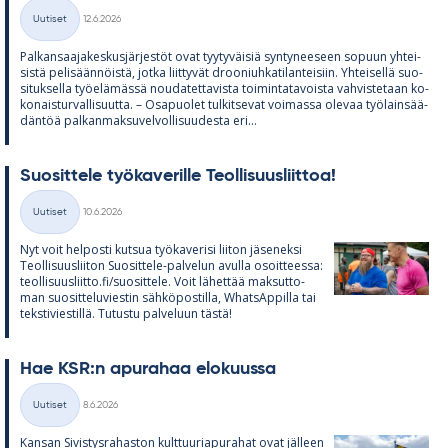
Kirjoitettu
Uutiset
12.6.2026
Kategoriat
Pal­kan­saa­ja­kes­kus­jär­jes­töt ovat tyy­ty­väi­siä syn­ty­nee­seen so­puun yh­tei­
sistä pe­li­sään­nöistä, jotka liit­ty­vät droo­niuh­ka­ti­lan­tei­siin. Yh­tei­sellä suo­
si­tuk­sella työ­elä­mässä nou­da­tet­ta­vista toi­min­ta­ta­voista vah­vis­te­taan ko­
ko­nais­tur­val­li­suutta. – Os­a­puo­let tul­kit­se­vat voi­massa ole­vaa työ­lain­sää­
dän­töä pal­kan­mak­su­vel­vol­li­suu­desta eri...
Suo­sit­tele työ­ka­ve­rille Teol­li­suus­liit­toa!
Kirjoitettu
Uutiset
10.6.2026
Kategoriat
Nyt voit hel­posti kut­sua työ­ka­ve­risi lii­ton jä­se­neksi
Teol­li­suus­lii­ton Suo­sit­tele-pal­ve­lun avulla osoit­teessa:
teol­li­suus­liitto.fi/suo­sit­tele. Voit lä­het­tää mak­sut­to­
man suo­sit­te­lu­vies­tin säh­kö­pos­tilla, What­sAp­pilla tai
teks­ti­vies­tillä. Tu­tustu pal­ve­luun tästä!
Hae KSR:n apu­ra­haa elo­kuussa
Kirjoitettu
Uutiset
8.6.2026
Kategoriat
Kan­san Si­vis­tys­ra­has­ton kult­tuu­ria­pu­ra­hat ovat jäl­leen