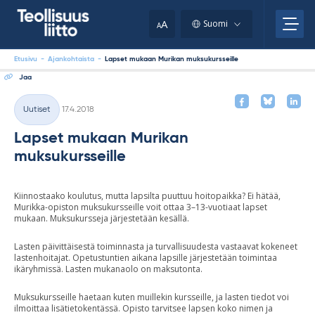
Skip
your
to
A
Suomi
A
content
clipboard.)
Etusivu
-
Ajankohtaista
-
Lapset mukaan Murikan muksukursseille
Jaa
Kirjoitettu
Uutiset
17.4.2018
Kategoriat
Lapset mukaan Murikan
muksukursseille
Kiinnostaako koulutus, mutta lapsilta puuttuu hoitopaikka? Ei hätää,
Murikka-opiston muksukursseille voit ottaa 3–13-vuotiaat lapset
mukaan. Muksukursseja järjestetään kesällä.
Lasten päivittäisestä toiminnasta ja turvallisuudesta vastaavat kokeneet
lastenhoitajat. Opetustuntien aikana lapsille järjestetään toimintaa
ikäryhmissä. Lasten mukanaolo on maksutonta.
Muksukursseille haetaan kuten muillekin kursseille, ja lasten tiedot voi
ilmoittaa lisätietokentässä. Opisto tarvitsee lapsen koko nimen ja