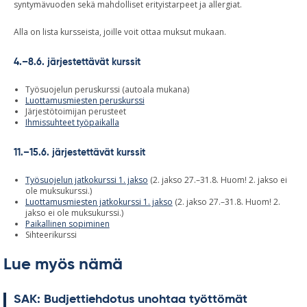
syntymävuoden sekä mahdolliset erityistarpeet ja allergiat.
Alla on lista kursseista, joille voit ottaa muksut mukaan.
4.–8.6. järjestettävät kurssit
Työsuojelun peruskurssi (autoala mukana)
Luottamusmiesten peruskurssi
Järjestötoimijan perusteet
Ihmissuhteet työpaikalla
11.–15.6. järjestettävät kurssit
Työsuojelun jatkokurssi 1. jakso
(2. jakso 27.–31.8. Huom! 2. jakso ei
ole muksukurssi.)
Luottamusmiesten jatkokurssi 1. jakso
(2. jakso 27.–31.8. Huom! 2.
jakso ei ole muksukurssi.)
Paikallinen sopiminen
Sihteerikurssi
Lue myös nämä
SAK: Bud­jet­tieh­do­tus unoh­taa työt­tö­mät