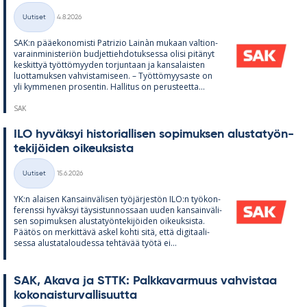
Kirjoitettu
Uutiset
4.8.2026
Kategoriat
SAK:n pää­e­ko­no­misti Pat­rizio Lainàn mu­kaan val­tion­
va­rain­mi­nis­te­riön bud­jet­tieh­do­tuk­sessa olisi pi­tä­nyt
kes­kit­tyä työt­tö­myy­den tor­jun­taan ja kan­sa­lais­ten
luot­ta­muk­sen vah­vis­ta­mi­seen. – Työt­tö­myy­saste on
yli kym­me­nen pro­sen­tin. Hal­li­tus on pe­rus­teetta...
SAK
ILO hy­väk­syi his­to­rial­li­sen so­pi­muk­sen alus­ta­työn­
te­ki­jöi­den oi­keuk­sista
Kirjoitettu
Uutiset
15.6.2026
Kategoriat
YK:n alai­sen Kan­sain­vä­li­sen työ­jär­jes­tön ILO:n työ­kon­
fe­renssi hy­väk­syi täy­sis­tun­nos­saan uu­den kan­sain­vä­li­
sen so­pi­muk­sen alus­ta­työn­te­ki­jöi­den oi­keuk­sista.
Pää­tös on mer­kit­tävä as­kel kohti sitä, että di­gi­taa­li­
sessa alus­ta­ta­lou­dessa teh­tä­vää työtä ei...
SAK, Akava ja STTK: Palk­ka­var­muus vah­vis­taa
ko­ko­nais­tur­val­li­suutta