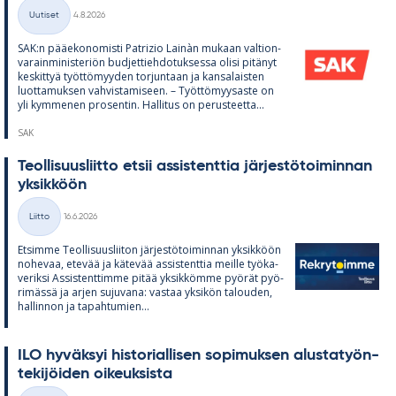
Kirjoitettu
Uutiset
4.8.2026
Kategoriat
SAK:n pää­e­ko­no­misti Pat­rizio Lainàn mu­kaan val­tion­
va­rain­mi­nis­te­riön bud­jet­tieh­do­tuk­sessa olisi pi­tä­nyt
kes­kit­tyä työt­tö­myy­den tor­jun­taan ja kan­sa­lais­ten
luot­ta­muk­sen vah­vis­ta­mi­seen. – Työt­tö­myy­saste on
yli kym­me­nen pro­sen­tin. Hal­li­tus on pe­rus­teetta...
SAK
Teol­li­suus­liitto et­sii as­sis­tent­tia jär­jes­tö­toi­min­nan
yk­sik­köön
Kirjoitettu
Liitto
16.6.2026
Kategoriat
Et­simme Teol­li­suus­lii­ton jär­jes­tö­toi­min­nan yk­sik­köön
no­he­vaa, ete­vää ja kä­te­vää as­sis­tent­tia meille työ­ka­
ve­riksi As­sis­tent­timme pi­tää yk­sik­kömme pyö­rät pyö­
ri­mässä ja ar­jen su­ju­vana: vas­taa yk­si­kön ta­lou­den,
hal­lin­non ja ta­pah­tu­mien...
ILO hy­väk­syi his­to­rial­li­sen so­pi­muk­sen alus­ta­työn­
te­ki­jöi­den oi­keuk­sista