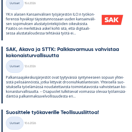
Kirjoitettu
Uutiset
15.6.2026
Kategoriat
YK:n alai­sen Kan­sain­vä­li­sen työ­jär­jes­tön ILO:n työ­kon­
fe­renssi hy­väk­syi täy­sis­tun­nos­saan uu­den kan­sain­vä­li­
sen so­pi­muk­sen alus­ta­työn­te­ki­jöi­den oi­keuk­sista.
Pää­tös on mer­kit­tävä as­kel kohti sitä, että di­gi­taa­li­
sessa alus­ta­ta­lou­dessa teh­tä­vää työtä ei...
SAK, Akava ja STTK: Palk­ka­var­muus vah­vis­taa
ko­ko­nais­tur­val­li­suutta
Kirjoitettu
Uutiset
12.6.2026
Kategoriat
Pal­kan­saa­ja­kes­kus­jär­jes­töt ovat tyy­ty­väi­siä syn­ty­nee­seen so­puun yh­tei­
sistä pe­li­sään­nöistä, jotka liit­ty­vät droo­niuh­ka­ti­lan­tei­siin. Yh­tei­sellä suo­
si­tuk­sella työ­elä­mässä nou­da­tet­ta­vista toi­min­ta­ta­voista vah­vis­te­taan ko­
ko­nais­tur­val­li­suutta. – Os­a­puo­let tul­kit­se­vat voi­massa ole­vaa työ­lain­sää­
dän­töä pal­kan­mak­su­vel­vol­li­suu­desta eri...
Suo­sit­tele työ­ka­ve­rille Teol­li­suus­liit­toa!
Kirjoitettu
Uutiset
10.6.2026
Kategoriat