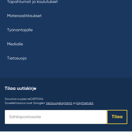
Tapahtumat ja koulutukset
Materiaalitilaukset
Työnantajalle
Medialle
Tietosuoja
Tilaa uutiskirje
Sivustoa suojaa reCAPTCHA.
Sovellettavissa ovat Googlen
tietosuojakäytäntö
ja
käyttöehdot
.
Tilaa
Tilaa
uutiskirje: