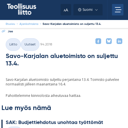
Skip
your
to
A
Suomi
A
content
clipboard.)
Etusivu
-
Ajankohtaista
-
Savo-Karjalan aluetoimisto on suljettu 13.4.
Jaa
Kirjoitettu
Liitto
Uutiset
9.4.2018
Kategoriat
Savo-Karjalan aluetoimisto on suljettu
13.4.
Savo-Karjalan aluetoimisto suljettu perjantaina 13.4. Toimisto palvelee
normaalisti jälleen maanantaina 16.4.
Pahoittelemme kiinniolosta aiheutuvaa haittaa.
Lue myös nämä
SAK: Bud­jet­tieh­do­tus unoh­taa työt­tö­mät