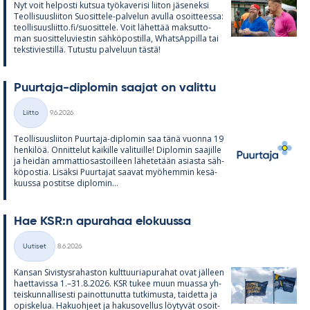
Nyt voit hel­posti kut­sua työ­ka­ve­risi lii­ton jä­se­neksi
Teol­li­suus­lii­ton Suo­sit­tele-pal­ve­lun avulla osoit­teessa:
teol­li­suus­liitto.fi/suo­sit­tele. Voit lä­het­tää mak­sut­to­
man suo­sit­te­lu­vies­tin säh­kö­pos­tilla, What­sAp­pilla tai
teks­ti­vies­tillä. Tu­tustu pal­ve­luun tästä!
Puur­taja-diplo­min saa­jat on va­littu
Kirjoitettu
Liitto
9.6.2026
Kategoriat
Teol­li­suus­lii­ton Puur­taja-diplo­min saa tänä vuonna 19
hen­ki­löä. On­nit­te­lut kai­kille va­li­tuille! Diplo­min saa­jille
ja hei­dän am­mat­tio­sas­toil­leen lä­he­te­tään asiasta säh­
kö­pos­tia. Li­säksi Puur­ta­jat saa­vat myö­hem­min ke­sä­
kuussa pos­titse diplo­min...
Hae KSR:n apu­ra­haa elo­kuussa
Kirjoitettu
Uutiset
8.6.2026
Kategoriat
Kan­san Si­vis­tys­ra­has­ton kult­tuu­ria­pu­ra­hat ovat jäl­leen
haet­ta­vissa 1.–31.8.2026. KSR tu­kee muun muassa yh­
teis­kun­nal­li­sesti pai­not­tu­nutta tut­ki­musta, tai­detta ja
opis­ke­lua. Ha­kuoh­jeet ja ha­kuso­vel­lus löy­ty­vät osoit­