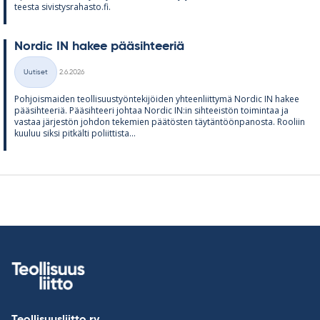
teesta si­vis­tys­ra­hasto.fi.
Nor­dic IN ha­kee pää­sih­tee­riä
Kirjoitettu
Uutiset
2.6.2026
Kategoriat
Poh­jois­mai­den teol­li­suus­työn­te­ki­jöi­den yh­teen­liit­tymä Nor­dic IN ha­kee
pää­sih­tee­riä. Pää­sih­teeri joh­taa Nor­dic IN:in sih­tee­is­tön toi­min­taa ja
vas­taa jär­jes­tön joh­don te­ke­mien pää­tös­ten täy­tän­töön­pa­nosta. Roo­liin
kuu­luu siksi pit­kälti po­liit­tista...