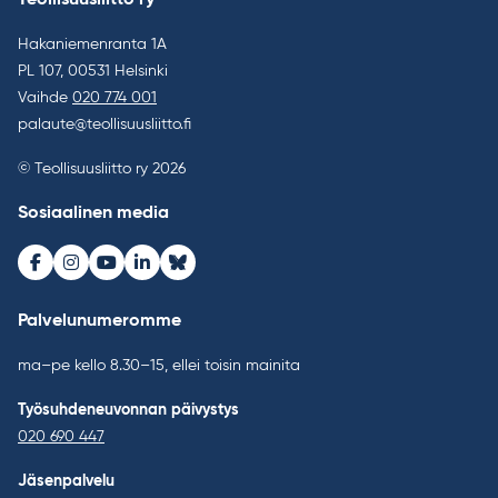
Teollisuusliitto ry
Hakaniemenranta 1A
PL 107, 00531 Helsinki
Vaihde
020 774 001
palaute@teollisuusliitto.fi
© Teollisuusliitto ry 2026
Sosiaalinen media
Facebook
Instagram
Youtube
LinkedIn
Bluesky
Palvelunumeromme
ma–pe kello 8.30–15, ellei toisin mainita
Työsuhdeneuvonnan päivystys
020 690 447
Jäsenpalvelu