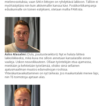
mielenosoituksia, vaan SAK:n liittojen on ryhdyttävä lakkoon. Tällöin ei
myöhästyttäisi niin kuin aktiivimallin kanssa kävi. Postikorttikampanja
eduskunnalle on toinen esitykseni, otetaan mallia PAM:ista.
Asko Alasalmi
(Oulu, puutuotesektori): Nyt ei haluta lähteä
lakkoliikkeeksi, mikä kuva me silloin annetaan kansalaisille ennen
vaaleja. Uskon neuvokkuuteen. Ollaan työntekijän etua ajamassa,
mietitään ja kehitetään työelämää, olisiko siinä sellainen
ajatusmaailman muutos edunvalvojan roolissa.
Yhteiskuntavaikuttaminen on nyt tärkeää. Jos maakuntalaki menee läpi,
niin TE-toimistoja ajetaan alas.