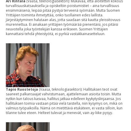
Ari Rintala
(Vaasa, teknologiasektori): Mukavaa, että aloitettiin kokous
turvallisuuskatsauksella ja opiskeltiin poistumistiet – aina turvallisuus
ensimmäisenä, leipää pitää pystyä terveenä syömään. Mutta Suomen
Yrittäjien toiminta ihmetyttää, onko tuollainen edes laillista.
Järjestäytyminen halutaan alas, jotta saadaan sitä kautta yleissitovuus
murennettua. Ei ainakaan yrittäjien työmäärää pienentäisi, jos pitäisi
neuvotella joka työntekijän kanssa erikseen. Suomen Yrittäjien
kannattaisi tehdä yhteistyötä, ei pyrkiä vastakkainasetteluun.
Tapio Ruostetoja
(Vaasa, teknologiasektori): Hallituksen teot ovat
saaneet palkansaajat vahvistumaan, ajattelemaan asioita toisin. Mutta
nytkin kun talous kasvaa, hallitus jatkaa edelleen kyykytyslinjaansa. Jos
hallituksen toimia vastaan pitää vielä taistella, niin kysymys on, mikä on
valmius työpaikoilla. Nämä on mietittävä etukäteen, ei vasta silloin, kun
tilanne tulee eteen. Helteet tulevat ja menevät, vain ay-liike pysyy.