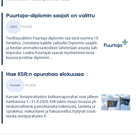
Puur­taja-diplo­min saa­jat on va­littu
Kirjoitettu
Liitto
9.6.2026
Kategoriat
Teol­li­suus­lii­ton Puur­taja-diplo­min saa tänä vuonna 19
hen­ki­löä. On­nit­te­lut kai­kille va­li­tuille! Diplo­min saa­jille
ja hei­dän am­mat­tio­sas­toil­leen lä­he­te­tään asiasta säh­
kö­pos­tia. Li­säksi Puur­ta­jat saa­vat myö­hem­min ke­sä­
kuussa pos­titse diplo­min...
Hae KSR:n apu­ra­haa elo­kuussa
Kirjoitettu
Uutiset
8.6.2026
Kategoriat
Kan­san Si­vis­tys­ra­has­ton kult­tuu­ria­pu­ra­hat ovat jäl­leen
haet­ta­vissa 1.–31.8.2026. KSR tu­kee muun muassa yh­
teis­kun­nal­li­sesti pai­not­tu­nutta tut­ki­musta, tai­detta ja
opis­ke­lua. Ha­kuoh­jeet ja ha­kuso­vel­lus löy­ty­vät osoit­
teesta si­vis­tys­ra­hasto.fi.