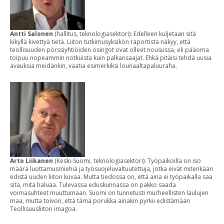
Antti Salonen
(hallitus, teknologiasektori): Edelleen kuljetaan sitä
kikyllä kivettyä tietä. Liiton tutkimusyksikön raportista näkyy, että
teollisuuden pörssiyhtiöiden osingot ovat olleet nousussa, eli pääoma
toipuu nopeammin notkuista kuin palkansaajat. Ehkä pitäisi tehdä uusia
avauksia meidänkin, vaatia esimerkiksi lounaaltapaluuraha.
Arto Liikanen
(Keski-Suomi, teknologiasektori): Työpaikoilla on iso
määrä luottamusmiehiä ja työsuojeluvaltuutettuja, jotka eivät mitenkään
edistä uuden liiton kuvaa. Mutta tiedossa on, että aina ei työpaikalla saa
sitä, mitä haluaa. Tulevassa eduskunnassa on pakko saada
voimasuhteet muuttumaan. Suomi on tunnetusti murheellisten laulujen
maa, mutta toivon, että tämä porukka ainakin pyrkii edistämään
Teollisuusliiton imagoa.