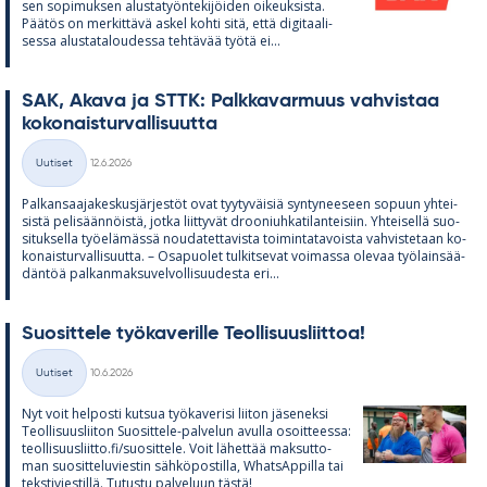
sen so­pi­muk­sen alus­ta­työn­te­ki­jöi­den oi­keuk­sista.
Pää­tös on mer­kit­tävä as­kel kohti sitä, että di­gi­taa­li­
sessa alus­ta­ta­lou­dessa teh­tä­vää työtä ei...
SAK, Akava ja STTK: Palk­ka­var­muus vah­vis­taa
ko­ko­nais­tur­val­li­suutta
Kirjoitettu
Uutiset
12.6.2026
Kategoriat
Pal­kan­saa­ja­kes­kus­jär­jes­töt ovat tyy­ty­väi­siä syn­ty­nee­seen so­puun yh­tei­
sistä pe­li­sään­nöistä, jotka liit­ty­vät droo­niuh­ka­ti­lan­tei­siin. Yh­tei­sellä suo­
si­tuk­sella työ­elä­mässä nou­da­tet­ta­vista toi­min­ta­ta­voista vah­vis­te­taan ko­
ko­nais­tur­val­li­suutta. – Os­a­puo­let tul­kit­se­vat voi­massa ole­vaa työ­lain­sää­
dän­töä pal­kan­mak­su­vel­vol­li­suu­desta eri...
Suo­sit­tele työ­ka­ve­rille Teol­li­suus­liit­toa!
Kirjoitettu
Uutiset
10.6.2026
Kategoriat
Nyt voit hel­posti kut­sua työ­ka­ve­risi lii­ton jä­se­neksi
Teol­li­suus­lii­ton Suo­sit­tele-pal­ve­lun avulla osoit­teessa:
teol­li­suus­liitto.fi/suo­sit­tele. Voit lä­het­tää mak­sut­to­
man suo­sit­te­lu­vies­tin säh­kö­pos­tilla, What­sAp­pilla tai
teks­ti­vies­tillä. Tu­tustu pal­ve­luun tästä!