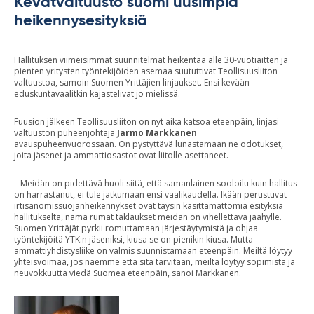
Kevätvaltuusto suomi uusimpia
heikennysesityksiä
Hallituksen viimeisimmät suunnitelmat heikentää alle 30-vuotiaitten ja
pienten yritysten työntekijöiden asemaa suututtivat Teollisuusliiton
valtuustoa, samoin Suomen Yrittäjien linjaukset. Ensi kevään
eduskuntavaalitkin kajastelivat jo mielissä.
Fuusion jälkeen Teollisuusliiton on nyt aika katsoa eteenpäin, linjasi
valtuuston puheenjohtaja
Jarmo Markkanen
avauspuheenvuorossaan. On pystyttävä lunastamaan ne odotukset,
joita jäsenet ja ammattiosastot ovat liitolle asettaneet.
– Meidän on pidettävä huoli siitä, että samanlainen sooloilu kuin hallitus
on harrastanut, ei tule jatkumaan ensi vaalikaudella. Ikään perustuvat
irtisanomissuojanheikennykset ovat täysin käsittämättömiä esityksiä
hallitukselta, nämä rumat taklaukset meidän on vihellettävä jäähylle.
Suomen Yrittäjät pyrkii romuttamaan järjestäytymistä ja ohjaa
työntekijöitä YTK:n jäseniksi, kiusa se on pienikin kiusa. Mutta
ammattiyhdistysliike on valmis suunnistamaan eteenpäin. Meiltä löytyy
yhteisvoimaa, jos näemme että sitä tarvitaan, meiltä löytyy sopimista ja
neuvokkuutta viedä Suomea eteenpäin, sanoi Markkanen.