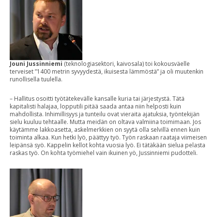
Jouni Jussinniemi
(teknologiasektori, kaivosala) toi kokousväelle
terveiset ”1400 metrin syvyydestä, ikuisesta lämmöstä” ja oli muutenkin
runollisella tuulella.
– Hallitus osoitti työtätekevälle kansalle kuria tai järjestystä. Tätä
kapitalisti halajaa, lopputili pitää saada antaa niin helposti kuin
mahdollista. Inhimillisyys ja tunteilu ovat vieraita ajatuksia, työntekijän
sielu kuuluu tehtaalle. Mutta meidän on oltava valmiina toimimaan. Jos
käytämme lakkoasetta, askelmerkkien on syytä olla selvillä ennen kuin
toiminta alkaa. Kun hetki lyö, päättyy työ. Työn raskaan raataja viimeisen
leipänsä syö. Kappelin kellot kohta vuosia lyö. Ei tätäkään sielua pelasta
raskas työ. On kohta työmiehel vain ikuinen yö, Jussinniemi pudotteli.