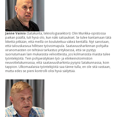
Janne Vainio
(Satakunta, teknologiasektori): Olin Murikka-opistossa
paikan päällä, tuli hyvä olo, kun näki satsaukset. Se tulee kantamaan tätä
liikettä pitkään, että meillä on koulutettua väkeä kentällä. Nyt sanotaan,
että talouskasvua hillitsee työvoimapula. Saatavuusharkinnan pohjalta
viranomaisten on tehtävä tarkastus yrityksessä, että se pystyy
suoriutumaan lain mukaisista velvoitteista, jos kolmansista maista tulee
työntekijöitä. Tein pohjaesityksen työ- ja elinkeinotoimiston
neuvottelukunnassa, että saatavuusharkinta pysyisi Satakunnassa, koin
tappion. Ulkomaalaisia työntekijöitä saa tänne tulla, en ole sitä vastaan,
mutta edes se pieni kontrolli olisi hyvä säilyttää.