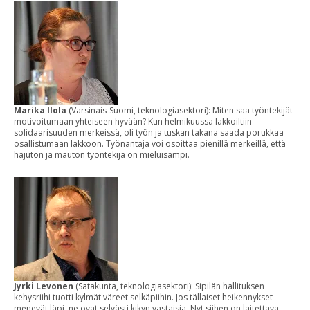
Marika Ilola
(Varsinais-Suomi, teknologiasektori): Miten saa työntekijät
motivoitumaan yhteiseen hyvään? Kun helmikuussa lakkoiltiin
solidaarisuuden merkeissä, oli työn ja tuskan takana saada porukkaa
osallistumaan lakkoon. Työnantaja voi osoittaa pienillä merkeillä, että
hajuton ja mauton työntekijä on mieluisampi.
Jyrki Levonen
(Satakunta, teknologiasektori): Sipilän hallituksen
kehysriihi tuotti kylmät väreet selkäpiihin. Jos tällaiset heikennykset
menevät läpi, ne ovat selvästi kikyn vastaisia. Nyt siihen on laitettava