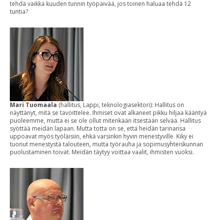
tehdä vaikka kuuden tunnin työpäivää, jos toinen haluaa tehdä 12
tuntia?
Mari Tuomaala
(hallitus, Lappi, teknologiasektori): Hallitus on
näyttänyt, mitä se tavoittelee. Ihmiset ovat alkaneet pikku hiljaa kääntyä
puoleemme, mutta ei se ole ollut mitenkään itsestään selvää. Hallitus
syöttää meidän lapaan. Mutta totta on se, että heidän tarinansa
uppoavat myös työläisiin, ehkä varsinkin hyvin menestyville. Kiky ei
tuonut menestystä talouteen, mutta työrauha ja sopimusyhteiskunnan
puolustaminen toivat. Meidän täytyy voittaa vaalit, ihmisten vuoksi.