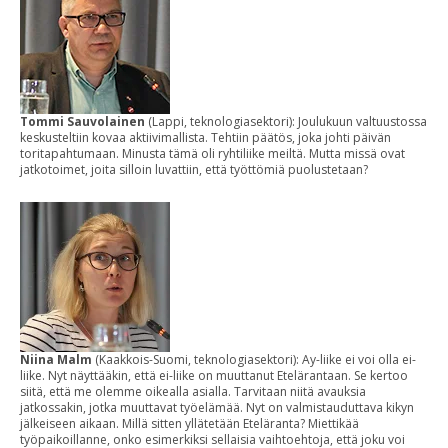
Tommi Sauvolainen
(Lappi, teknologiasektori): Joulukuun valtuustossa
keskusteltiin kovaa aktiivimallista. Tehtiin päätös, joka johti päivän
toritapahtumaan. Minusta tämä oli ryhtiliike meiltä. Mutta missä ovat
jatkotoimet, joita silloin luvattiin, että työttömiä puolustetaan?
Niina Malm
(Kaakkois-Suomi, teknologiasektori): Ay-liike ei voi olla ei-
liike. Nyt näyttääkin, että ei-liike on muuttanut Etelärantaan. Se kertoo
siitä, että me olemme oikealla asialla. Tarvitaan niitä avauksia
jatkossakin, jotka muuttavat työelämää. Nyt on valmistauduttava kikyn
jälkeiseen aikaan. Millä sitten yllätetään Eteläranta? Miettikää
työpaikoillanne, onko esimerkiksi sellaisia vaihtoehtoja, että joku voi