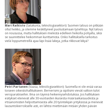
Mari Raikisto
(Satakunta, teknologiasektori): Suomen talous on pitkään
ollut heikko, ja olemme keskittyneet puolustamaan työehtoja. Nyt talous
on nousussa, mutta hallituksen mielestä edelleen heikolla pohjalla, siksi
se suunnittelee heikomman kurittamista. Onko hallituksella tarkoitus
vielä loppumetreillä ajaa läpi lisää lakeja, jotka rikkovat kikyä?
Petri Partanen
(Vaasa, teknologiasektori): Suomella ei ole enää varaa
toiseen oikeistohallitukseen. Bernerismi ja sipilismi vievät valtion tulot
veroparatiiseihin. Ilma on täynnä heikennysehdotuksia. Jos hallituksen
esitykset etenevät alle 30-vuotiaiden ikuisesta määräaikaisuudesta ja
irtisanomisten helpottamisesta alle 20 työntekijän yrityksissä ja menevät
lausuntokierrokselle asti, en lähtisi miettimään mitään yhden päivän