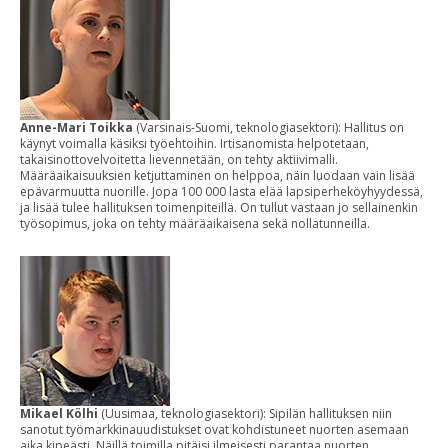
Anne-Mari Toikka
(Varsinais-Suomi, teknologiasektori): Hallitus on
käynyt voimalla käsiksi työehtoihin. Irtisanomista helpotetaan,
takaisinottovelvoitetta lievennetään, on tehty aktiivimalli.
Määräaikaisuuksien ketjuttaminen on helppoa, näin luodaan vain lisää
epävarmuutta nuorille. Jopa 100 000 lasta elää lapsiperheköyhyydessä,
ja lisää tulee hallituksen toimenpiteillä. On tullut vastaan jo sellainenkin
työsopimus, joka on tehty määräaikaisena sekä nollatunneilla.
Mikael Kölhi
(Uusimaa, teknologiasektori): Sipilän hallituksen niin
sanotut työmarkkinauudistukset ovat kohdistuneet nuorten asemaan
aika kipeästi. Näillä toimilla pitäisi ilmeisesti parantaa nuorten