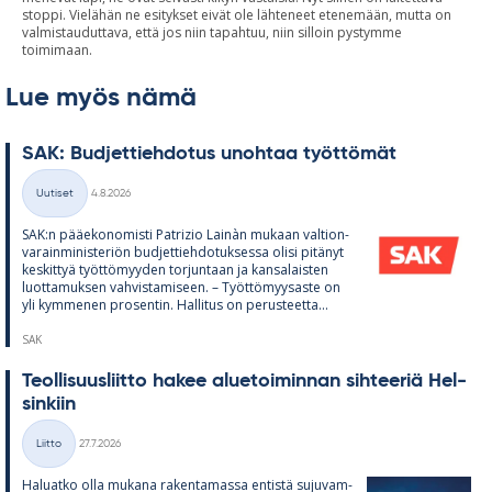
stoppi. Vielähän ne esitykset eivät ole lähteneet etenemään, mutta on
valmistauduttava, että jos niin tapahtuu, niin silloin pystymme
toimimaan.
Lue myös nämä
SAK: Bud­jet­tieh­do­tus unoh­taa työt­tö­mät
Kirjoitettu
Uutiset
4.8.2026
Kategoriat
SAK:n pää­e­ko­no­misti Pat­rizio Lainàn mu­kaan val­tion­
va­rain­mi­nis­te­riön bud­jet­tieh­do­tuk­sessa olisi pi­tä­nyt
kes­kit­tyä työt­tö­myy­den tor­jun­taan ja kan­sa­lais­ten
luot­ta­muk­sen vah­vis­ta­mi­seen. – Työt­tö­myy­saste on
yli kym­me­nen pro­sen­tin. Hal­li­tus on pe­rus­teetta...
SAK
Teol­li­suus­liitto ha­kee alue­toi­min­nan sih­tee­riä Hel­
sin­kiin
Kirjoitettu
Liitto
27.7.2026
Kategoriat
Ha­luatko olla mu­kana ra­ken­ta­massa en­tistä su­ju­vam­