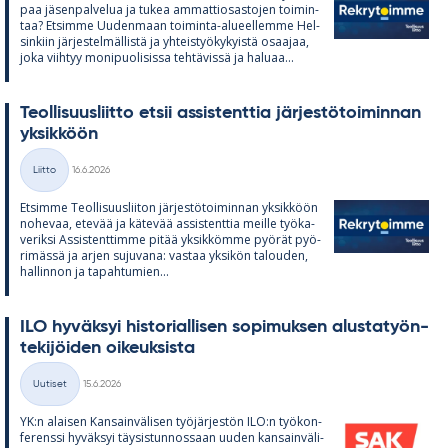
paa jä­sen­pal­ve­lua ja tu­kea am­mat­tio­sas­to­jen toi­min­
taa? Et­simme Uu­den­maan toi­minta-alu­eel­lemme Hel­
sin­kiin jär­jes­tel­mäl­listä ja yh­teis­työ­ky­kyistä osaa­jaa,
joka viih­tyy mo­ni­puo­li­sissa teh­tä­vissä ja ha­luaa...
Teol­li­suus­liitto et­sii as­sis­tent­tia jär­jes­tö­toi­min­nan
yk­sik­köön
Kirjoitettu
Liitto
16.6.2026
Kategoriat
Et­simme Teol­li­suus­lii­ton jär­jes­tö­toi­min­nan yk­sik­köön
no­he­vaa, ete­vää ja kä­te­vää as­sis­tent­tia meille työ­ka­
ve­riksi As­sis­tent­timme pi­tää yk­sik­kömme pyö­rät pyö­
ri­mässä ja ar­jen su­ju­vana: vas­taa yk­si­kön ta­lou­den,
hal­lin­non ja ta­pah­tu­mien...
ILO hy­väk­syi his­to­rial­li­sen so­pi­muk­sen alus­ta­työn­
te­ki­jöi­den oi­keuk­sista
Kirjoitettu
Uutiset
15.6.2026
Kategoriat
YK:n alai­sen Kan­sain­vä­li­sen työ­jär­jes­tön ILO:n työ­kon­
fe­renssi hy­väk­syi täy­sis­tun­nos­saan uu­den kan­sain­vä­li­