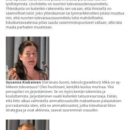
työllistymistä. Unohdettu on nuorten tulevaisuudensuunnittelu.
Yhteiskunta on kuitenkin rakennettu sen varaan, että ihmisellä on
säännölliset tulot. Joko yhteiskunnan tai työmarkkinoitten pitäisi muuttua
niin, että nuorten tulevaisuussuunnittelu tulisi mahdolliseksi.
Eduskuntavaaleissa pitää saada vasemmistopuolueet valtaan, sillä tätä
maata parhaiten muutetaan.
Susanna Kiukainen
(Varsinais-Suomi, teknologiasektori): Mikä on ay-
liikkeen tulevaisuus? Olen huolissani, kentältä kuuluu murinaa. Yksi
peruspilari on järjestäminen. Se on myös kentän tukemista ja
kouluttamista. Järjestäminen vaatii kuitenkin talousresursseja. Esitän,
että liitto alkaa valmistella ammattiosastoille maksettavan palautuksen
porrastamista siten, että ne ammattiosastot, jotka toteuttavat liiton
strategiaa ja ovat aktiivisia, saavat suuremman osuuden.