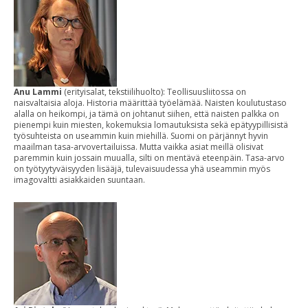
Anu Lammi
(erityisalat, tekstiilihuolto): Teollisuusliitossa on
naisvaltaisia aloja. Historia määrittää työelämää. Naisten koulutustaso
alalla on heikompi, ja tämä on johtanut siihen, että naisten palkka on
pienempi kuin miesten, kokemuksia lomautuksista sekä epätyypillisistä
työsuhteista on useammin kuin miehillä. Suomi on pärjännyt hyvin
maailman tasa-arvovertailuissa. Mutta vaikka asiat meillä olisivat
paremmin kuin jossain muualla, silti on mentävä eteenpäin. Tasa-arvo
on työtyytyväisyyden lisääjä, tulevaisuudessa yhä useammin myös
imagovaltti asiakkaiden suuntaan.