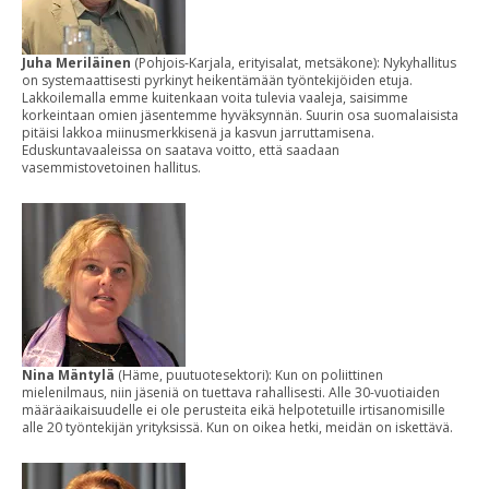
Juha Meriläinen
(Pohjois-Karjala, erityisalat, metsäkone): Nykyhallitus
on systemaattisesti pyrkinyt heikentämään työntekijöiden etuja.
Lakkoilemalla emme kuitenkaan voita tulevia vaaleja, saisimme
korkeintaan omien jäsentemme hyväksynnän. Suurin osa suomalaisista
pitäisi lakkoa miinusmerkkisenä ja kasvun jarruttamisena.
Eduskuntavaaleissa on saatava voitto, että saadaan
vasemmistovetoinen hallitus.
Nina Mäntylä
(Häme, puutuotesektori): Kun on poliittinen
mielenilmaus, niin jäseniä on tuettava rahallisesti. Alle 30-vuotiaiden
määräaikaisuudelle ei ole perusteita eikä helpotetuille irtisanomisille
alle 20 työntekijän yrityksissä. Kun on oikea hetki, meidän on iskettävä.