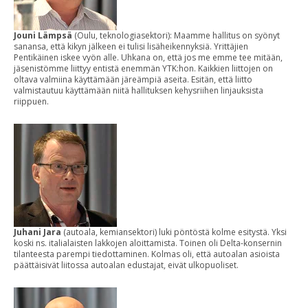
Jouni Lämpsä
(Oulu, teknologiasektori): Maamme hallitus on syönyt
sanansa, että kikyn jälkeen ei tulisi lisäheikennyksiä. Yrittäjien
Pentikäinen iskee vyön alle. Uhkana on, että jos me emme tee mitään,
jäsenistömme liittyy entistä enemmän YTK:hon. Kaikkien liittojen on
oltava valmiina käyttämään järeämpiä aseita. Esitän, että liitto
valmistautuu käyttämään niitä hallituksen kehysriihen linjauksista
riippuen.
Juhani Jara
(autoala, kemiansektori) luki pöntöstä kolme esitystä. Yksi
koski ns. italialaisten lakkojen aloittamista. Toinen oli Delta-konsernin
tilanteesta parempi tiedottaminen. Kolmas oli, että autoalan asioista
päättäisivät liitossa autoalan edustajat, eivät ulkopuoliset.