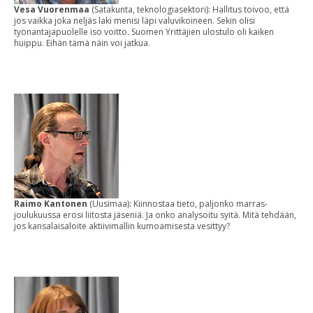
Vesa Vuorenmaa
(Satakunta, teknologiasektori): Hallitus toivoo, että
jos vaikka joka neljäs laki menisi läpi valuvikoineen. Sekin olisi
työnantajapuolelle iso voitto. Suomen Yrittäjien ulostulo oli kaiken
huippu. Eihän tämä näin voi jatkua.
Raimo Kantonen
(Uusimaa): Kiinnostaa tieto, paljonko marras-
joulukuussa erosi liitosta jäseniä. Ja onko analysoitu syitä. Mitä tehdään,
jos kansalaisaloite aktiivimallin kumoamisesta vesittyy?