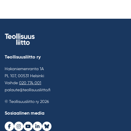
Teollisuusliitto ry
Hakaniemenranta 1A
PL 107, 00531 Helsinki
Vaihde
020 774 001
palaute@teollisuusliitto.fi
© Teollisuusliitto ry 2026
Sosiaalinen media
Facebook
Instagram
Youtube
LinkedIn
Bluesky