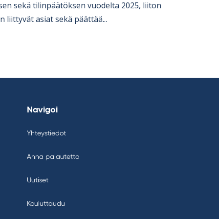
sen sekä ti­lin­pää­tök­sen vuo­delta 2025, lii­ton
an liit­ty­vät asiat sekä päät­tää...
Navigoi
Yhteystiedot
Anna palautetta
Uutiset
Kouluttaudu