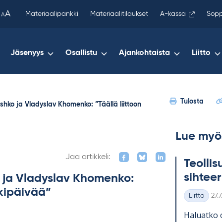
been
A
Materiaalipankki
Materiaalitilaukset
A-kassa
Sopp
A
copied
to
your
Jäsenyys
Osallistu
Ajankohtaista
Liitto
clipboard.)
Tulosta
shko ja Vladyslav Khomenko: ”Täällä liittoon
Lue myö
Jaa artikkeli:
Teol­li­
sih­tee­
 ja Vladyslav Khomenko:
rkipäivää”
Kirj
Liitto
27.
Kategoriat
Ha­luatko 