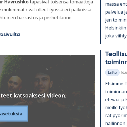
r Havrushko
tapasivat toisensa tomaatteja
massa en­ti
e molemmat ovat olleet työssä eri paikoissa
pal­ve­lua j
hteinen harrastus ja perhetilanne.
jen toi­mi
Hel­sin­kiin
osivuilta
joka viih­ty
Teol­li­s
toi­min
Kirj
Liitto
16.
Kategoriat
Et­simme Teo
toi­min­nan
teet katsoaksesi videon.
ete­vää ja k
meille työ­
asetuksia
rät pyö­ri­
hal­lin­non 