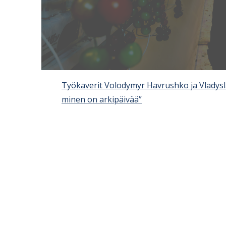
Työka­verit Volodymyr Havrushko ja Vladysl
minen on arkipäivää”