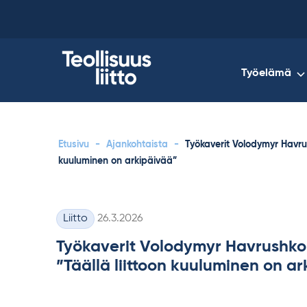
Skip
to
content
Työelämä
Etusivu
-
Ajankohtaista
-
Työkaverit Volodymyr Havru
kuuluminen on arkipäivää”
Kirjoitettu
Liitto
26.3.2026
Kategoriat
Työkaverit Volodymyr Havrushko
”Täällä liittoon kuuluminen on a