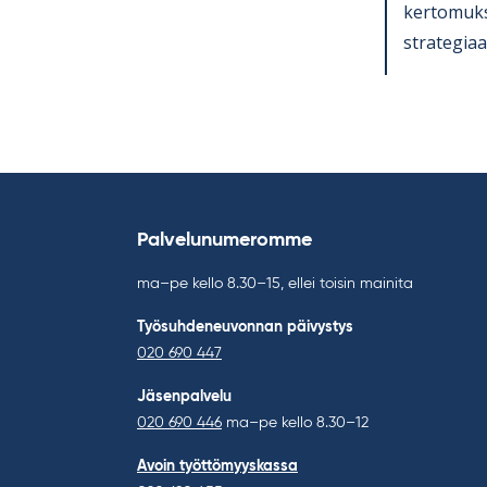
ker­to­muk­
stra­te­gi­a
Palvelunumeromme
ma–pe kello 8.30–15, ellei toisin mainita
Työsuhdeneuvonnan päivystys
020 690 447
Jäsenpalvelu
020 690 446
ma–pe kello 8.30–12
Avoin työttömyyskassa