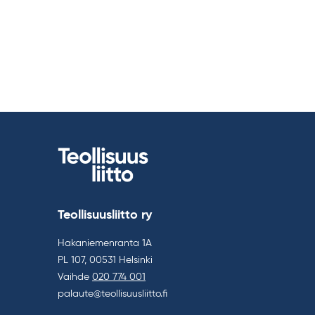
Teollisuusliitto ry
Hakaniemenranta 1A
PL 107, 00531 Helsinki
Vaihde
020 774 001
palaute@teollisuusliitto.fi