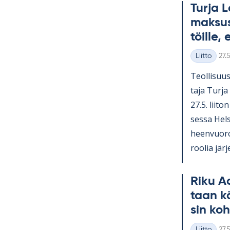
Turja L
mak­sus
töille, 
Kirj
Liitto
27.
Kategoriat
Teol­li­suus
taja Turja
27.5. lii­to
sessa Hel­s
heen­vuo­
roo­lia jär­j
Riku Aa
taan k
sin koh
Kirj
Liitto
27.