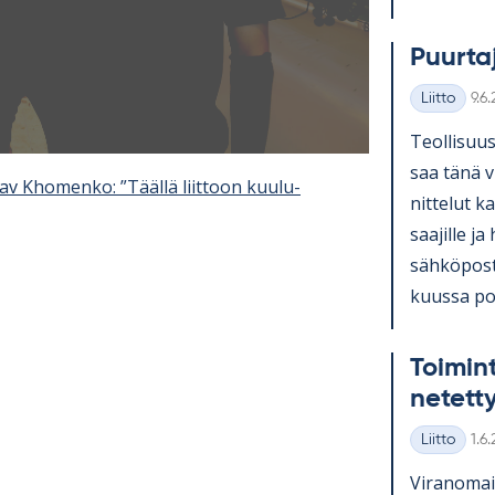
Puur­ta
Kirj
Liitto
9.6
Kategoriat
Teol­li­suus
saa tänä v
av Khomenko: ”Täällä liittoon kuulu­
nit­te­lut ka
saa­jille ja
säh­kö­pos­
kuussa pos­
Toi­min
ne­tet­
Kirj
Liitto
1.6
Kategoriat
Vi­ran­omai