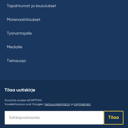
Tapahtumat ja koulutukset
Materiaalitilaukset
Työnantajalle
Medialle
Tietosuoja
Tilaa uutiskirje
Sivustoa suojaa reCAPTCHA.
Sovellettavissa ovat Googlen
tietosuojakäytäntö
ja
käyttöehdot
.
Tilaa
Tilaa
uutiskirje: