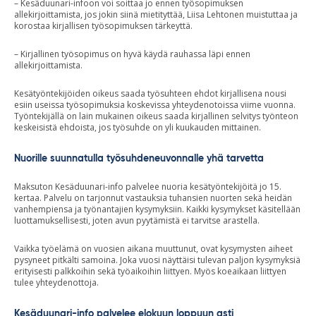
– Kesäduunari-infoon voi soittaa jo ennen työsopimuksen
allekirjoittamista, jos jokin siinä mietityttää, Liisa Lehtonen muistuttaa ja
korostaa kirjallisen työsopimuksen tärkeyttä.
– Kirjallinen työsopimus on hyvä käydä rauhassa läpi ennen
allekirjoittamista.
Kesätyöntekijöiden oikeus saada työsuhteen ehdot kirjallisena nousi
esiin useissa työsopimuksia koskevissa yhteydenotoissa viime vuonna.
Työntekijällä on lain mukainen oikeus saada kirjallinen selvitys työnteon
keskeisistä ehdoista, jos työsuhde on yli kuukauden mittainen.
Nuorille suunnatulla työsuhdeneuvonnalle yhä tarvetta
Maksuton Kesäduunari-info palvelee nuoria kesätyöntekijöitä jo 15.
kertaa. Palvelu on tarjonnut vastauksia tuhansien nuorten sekä heidän
vanhempiensa ja työnantajien kysymyksiin. Kaikki kysymykset käsitellään
luottamuksellisesti, joten avun pyytämistä ei tarvitse arastella.
Vaikka työelämä on vuosien aikana muuttunut, ovat kysymysten aiheet
pysyneet pitkälti samoina. Joka vuosi näyttäisi tulevan paljon kysymyksiä
erityisesti palkkoihin sekä työaikoihin liittyen. Myös koeaikaan liittyen
tulee yhteydenottoja.
Kesäduunari-info palvelee elokuun loppuun asti