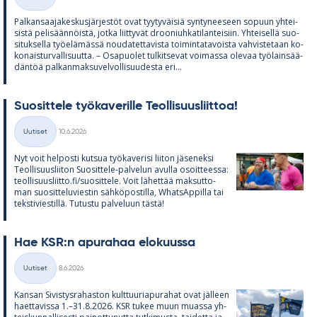
Kategoriat
Pal­kan­saa­ja­kes­kus­jär­jes­töt ovat tyy­ty­väi­siä syn­ty­nee­seen so­puun yh­tei­
sistä pe­li­sään­nöistä, jotka liit­ty­vät droo­niuh­ka­ti­lan­tei­siin. Yh­tei­sellä suo­
si­tuk­sella työ­elä­mässä nou­da­tet­ta­vista toi­min­ta­ta­voista vah­vis­te­taan ko­
ko­nais­tur­val­li­suutta. – Os­a­puo­let tul­kit­se­vat voi­massa ole­vaa työ­lain­sää­
dän­töä pal­kan­mak­su­vel­vol­li­suu­desta eri...
Suo­sit­tele työ­ka­ve­rille Teol­li­suus­liit­toa!
Kirjoitettu
Uutiset
10.6.2026
Kategoriat
Nyt voit hel­posti kut­sua työ­ka­ve­risi lii­ton jä­se­neksi
Teol­li­suus­lii­ton Suo­sit­tele-pal­ve­lun avulla osoit­teessa:
teol­li­suus­liitto.fi/suo­sit­tele. Voit lä­het­tää mak­sut­to­
man suo­sit­te­lu­vies­tin säh­kö­pos­tilla, What­sAp­pilla tai
teks­ti­vies­tillä. Tu­tustu pal­ve­luun tästä!
Hae KSR:n apu­ra­haa elo­kuussa
Kirjoitettu
Uutiset
8.6.2026
Kategoriat
Kan­san Si­vis­tys­ra­has­ton kult­tuu­ria­pu­ra­hat ovat jäl­leen
haet­ta­vissa 1.–31.8.2026. KSR tu­kee muun muassa yh­