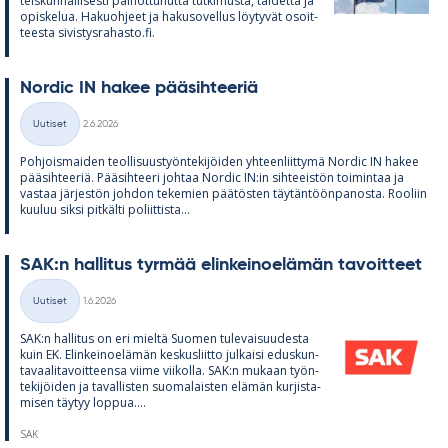
teis­kun­nal­li­sesti pai­not­tu­nutta tut­ki­musta, tai­detta ja
opis­ke­lua. Ha­kuoh­jeet ja ha­kuso­vel­lus löy­ty­vät osoit­
teesta si­vis­tys­ra­hasto.fi.
Nor­dic IN ha­kee pää­sih­tee­riä
Kirjoitettu
Uutiset
2.6.2026
Kategoriat
Poh­jois­mai­den teol­li­suus­työn­te­ki­jöi­den yh­teen­liit­tymä Nor­dic IN ha­kee
pää­sih­tee­riä. Pää­sih­teeri joh­taa Nor­dic IN:in sih­tee­is­tön toi­min­taa ja
vas­taa jär­jes­tön joh­don te­ke­mien pää­tös­ten täy­tän­töön­pa­nosta. Roo­liin
kuu­luu siksi pit­kälti po­liit­tista...
SAK:n hal­li­tus tyr­mää elin­kei­noe­lä­män ta­voit­teet
Kirjoitettu
Uutiset
1.6.2026
Kategoriat
SAK:n hal­li­tus on eri mieltä Suo­men tu­le­vai­suu­desta
kuin EK. Elin­kei­noe­lä­män kes­kus­liitto jul­kaisi edus­kun­
ta­vaa­li­ta­voit­teensa viime vii­kolla. SAK:n mu­kaan työn­
te­ki­jöi­den ja ta­val­lis­ten suo­ma­lais­ten elä­män kur­jis­ta­
mi­sen täy­tyy lop­pua....
SAK