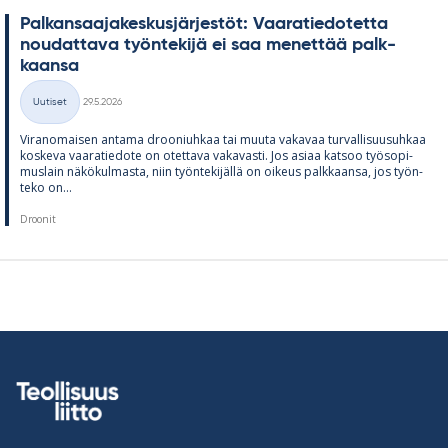
Pal­kan­saa­ja­kes­kus­jär­jes­töt: Vaa­ra­tie­do­tetta
nou­dat­tava työn­te­kijä ei saa me­net­tää palk­
kaansa
Kirjoitettu
Uutiset
29.5.2026
Kategoriat
Vi­ran­omai­sen an­tama droo­niuh­kaa tai muuta va­ka­vaa tur­val­li­suusuh­kaa
kos­keva vaa­ra­tie­dote on otet­tava va­ka­vasti. Jos asiaa kat­soo työ­so­pi­
mus­lain nä­kö­kul­masta, niin työn­te­ki­jällä on oi­keus palk­kaansa, jos työn­
teko on...
Droonit