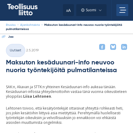
Skip
your
to
A
Suomi
A
content
clipboard.)
Etusivu
-
Ajankohtaista
-
Maksuton kesäduunari-info neuvoo nuoria työntekijöitä
pulmatilanteissa
Jaa
Kirjoitettu
Uutiset
2.5.2019
Kategoriat
Maksuton kesäduunari-info neuvoo
nuoria työntekijöitä pulmatilanteissa
SAK:n, Akavan ja STTK:n yhteinen Kesäduunari-info aukeaa tänään.
Kesäduunari-infossa yhteydenottoihin vastaa tänä vuonna oikeustieteen
ylioppilas
Liisa Lehtonen
.
Lehtonen toivoo, että kesätyöntekijät ottaisivat yhteyttä rohkeasti heti,
jos jokin kesätöihin liittyvä asia mietityttää. Perehtymällä huolellisesti
työntekijän oikeuksiin ja velvollisuuksiin jo ennakkoon voi ehkäistä
asioiden muuttumista ongelmiksi.