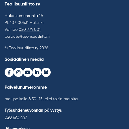
Teollisuusliitto ry
Hakaniemenranta 1A
PL 107, 00531 Helsinki
Vaihde
020 774 001
palaute@teollisuusliitto.fi
© Teollisuusliitto ry 2026
Sosiaalinen media
Facebook
Instagram
Youtube
LinkedIn
Bluesky
Palvelunumeromme
ma–pe kello 8.30–15, ellei toisin mainita
Työsuhdeneuvonnan päivystys
020 690 447