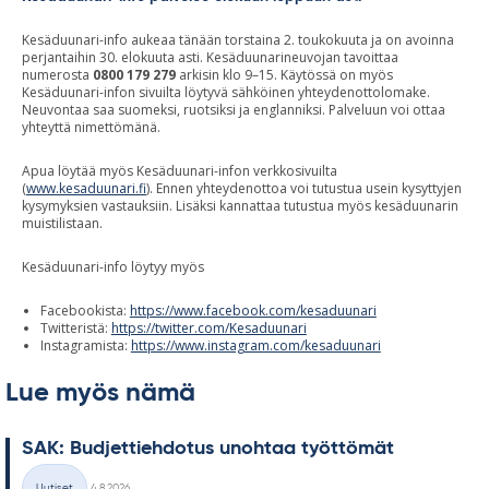
Kesäduunari-info aukeaa tänään torstaina 2. toukokuuta ja on avoinna
perjantaihin 30. elokuuta asti. Kesäduunarineuvojan tavoittaa
numerosta
0800 179 279
arkisin klo 9–15. Käytössä on myös
Kesäduunari-infon sivuilta löytyvä sähköinen yhteydenottolomake.
Neuvontaa saa suomeksi, ruotsiksi ja englanniksi. Palveluun voi ottaa
yhteyttä nimettömänä.
Apua löytää myös Kesäduunari-infon verkkosivuilta
(
www.kesaduunari.fi
). Ennen yhteydenottoa voi tutustua usein kysyttyjen
kysymyksien vastauksiin. Lisäksi kannattaa tutustua myös kesäduunarin
muistilistaan.
Kesäduunari-info löytyy myös
Facebookista:
https://www.facebook.com/kesaduunari
Twitteristä:
https://twitter.com/Kesaduunari
Instagramista:
https://www.instagram.com/kesaduunari
Lue myös nämä
SAK: Bud­jet­tieh­do­tus unoh­taa työt­tö­mät
Kirjoitettu
Uutiset
4.8.2026