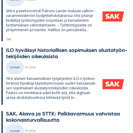
Kategoriat
SAK:n pää­e­ko­no­misti Pat­rizio Lainàn mu­kaan val­tion­
va­rain­mi­nis­te­riön bud­jet­tieh­do­tuk­sessa olisi pi­tä­nyt
kes­kit­tyä työt­tö­myy­den tor­jun­taan ja kan­sa­lais­ten
luot­ta­muk­sen vah­vis­ta­mi­seen. – Työt­tö­myy­saste on
yli kym­me­nen pro­sen­tin. Hal­li­tus on pe­rus­teetta...
SAK
ILO hy­väk­syi his­to­rial­li­sen so­pi­muk­sen alus­ta­työn­
te­ki­jöi­den oi­keuk­sista
Kirjoitettu
Uutiset
15.6.2026
Kategoriat
YK:n alai­sen Kan­sain­vä­li­sen työ­jär­jes­tön ILO:n työ­kon­
fe­renssi hy­väk­syi täy­sis­tun­nos­saan uu­den kan­sain­vä­li­
sen so­pi­muk­sen alus­ta­työn­te­ki­jöi­den oi­keuk­sista.
Pää­tös on mer­kit­tävä as­kel kohti sitä, että di­gi­taa­li­
sessa alus­ta­ta­lou­dessa teh­tä­vää työtä ei...
SAK, Akava ja STTK: Palk­ka­var­muus vah­vis­taa
ko­ko­nais­tur­val­li­suutta
Kirjoitettu
Uutiset
12.6.2026