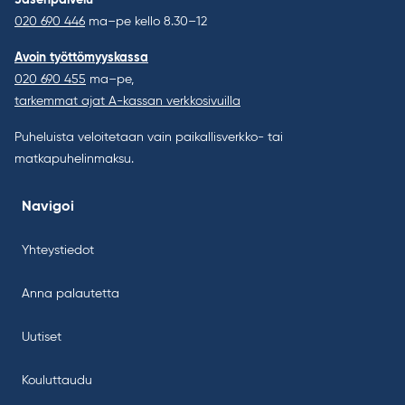
Jäsenpalvelu
020 690 446
ma–pe kello 8.30–12
Avoin työttömyyskassa
020 690 455
ma–pe,
tarkemmat ajat A-kassan verkkosivuilla
Puheluista veloitetaan vain paikallisverkko- tai
matkapuhelinmaksu.
Navigoi
Yhteystiedot
Anna palautetta
Uutiset
Kouluttaudu