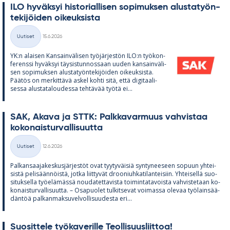
ILO hy­väk­syi his­to­rial­li­sen so­pi­muk­sen alus­ta­työn­
te­ki­jöi­den oi­keuk­sista
Kirjoitettu
Uutiset
15.6.2026
Kategoriat
YK:n alai­sen Kan­sain­vä­li­sen työ­jär­jes­tön ILO:n työ­kon­
fe­renssi hy­väk­syi täy­sis­tun­nos­saan uu­den kan­sain­vä­li­
sen so­pi­muk­sen alus­ta­työn­te­ki­jöi­den oi­keuk­sista.
Pää­tös on mer­kit­tävä as­kel kohti sitä, että di­gi­taa­li­
sessa alus­ta­ta­lou­dessa teh­tä­vää työtä ei...
SAK, Akava ja STTK: Palk­ka­var­muus vah­vis­taa
ko­ko­nais­tur­val­li­suutta
Kirjoitettu
Uutiset
12.6.2026
Kategoriat
Pal­kan­saa­ja­kes­kus­jär­jes­töt ovat tyy­ty­väi­siä syn­ty­nee­seen so­puun yh­tei­
sistä pe­li­sään­nöistä, jotka liit­ty­vät droo­niuh­ka­ti­lan­tei­siin. Yh­tei­sellä suo­
si­tuk­sella työ­elä­mässä nou­da­tet­ta­vista toi­min­ta­ta­voista vah­vis­te­taan ko­
ko­nais­tur­val­li­suutta. – Os­a­puo­let tul­kit­se­vat voi­massa ole­vaa työ­lain­sää­
dän­töä pal­kan­mak­su­vel­vol­li­suu­desta eri...
Suo­sit­tele työ­ka­ve­rille Teol­li­suus­liit­toa!