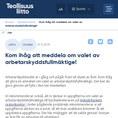
Skip
your
to
A
Suomi
A
content
clipboard.)
Etusivu
-
Ajankohtaista
-
Kom ihåg att meddela om valet av
arbetarskyddsfullmäktige!
Jaa
Kirjoitettu
Liitto
Uutiset
15.11.2019
Kategoriat
Kom ihåg att meddela om valet av
arbetarskyddsfullmäktige!
Arbetarskyddsvalet är i gång och pågår fram till slutet av året. Kom ihåg
att göra en anmälan om valet av arbetarskyddsfullmäktige. Det kan du
göra genom att fylla i den här blanketten.
Vi rekommenderar också, att ni skickar in uppgifterna om valet av
arbetarskyddsfullmäktige till byråsekreteraren på
Industrifackets
regionkontor.
Under pågående poststrejk rekommenderar vi att
uppgifterna skickas via e-post, så att man snabbare kommer åt att
uppdatera uppgifterna. Det här möjliggör att de valda genast i början
av året får en inbjudan till utbildning.