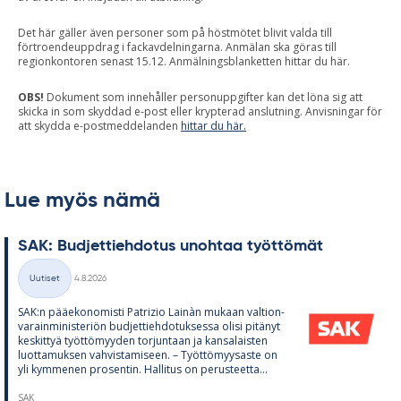
Det här gäller även personer som på höstmötet blivit valda till
förtroendeuppdrag i fackavdelningarna. Anmälan ska göras till
regionkontoren senast 15.12. Anmälningsblanketten hittar du här.
OBS!
Dokument som innehåller personuppgifter kan det löna sig att
skicka in som skyddad e-post eller krypterad anslutning. Anvisningar för
att skydda e-postmeddelanden
hittar du här.
Lue myös nämä
SAK: Bud­jet­tieh­do­tus unoh­taa työt­tö­mät
Kirjoitettu
Uutiset
4.8.2026
Kategoriat
SAK:n pää­e­ko­no­misti Pat­rizio Lainàn mu­kaan val­tion­
va­rain­mi­nis­te­riön bud­jet­tieh­do­tuk­sessa olisi pi­tä­nyt
kes­kit­tyä työt­tö­myy­den tor­jun­taan ja kan­sa­lais­ten
luot­ta­muk­sen vah­vis­ta­mi­seen. – Työt­tö­myy­saste on
yli kym­me­nen pro­sen­tin. Hal­li­tus on pe­rus­teetta...
SAK