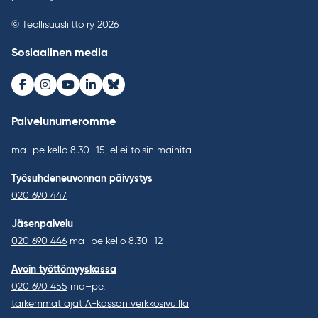
© Teollisuusliitto ry 2026
Sosiaalinen media
Facebook
Instagram
Youtube
LinkedIn
Bluesky
Palvelunumeromme
ma–pe kello 8.30–15, ellei toisin mainita
Työsuhdeneuvonnan päivystys
020 690 447
Jäsenpalvelu
020 690 446
ma–pe kello 8.30–12
Avoin työttömyyskassa
020 690 455
ma–pe,
tarkemmat ajat A-kassan verkkosivuilla