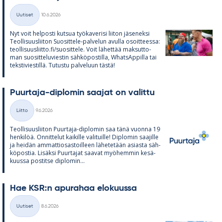
Kirjoitettu
Uutiset
10.6.2026
Kategoriat
Nyt voit hel­posti kut­sua työ­ka­ve­risi lii­ton jä­se­neksi
Teol­li­suus­lii­ton Suo­sit­tele-pal­ve­lun avulla osoit­teessa:
teol­li­suus­liitto.fi/suo­sit­tele. Voit lä­het­tää mak­sut­to­
man suo­sit­te­lu­vies­tin säh­kö­pos­tilla, What­sAp­pilla tai
teks­ti­vies­tillä. Tu­tustu pal­ve­luun tästä!
Puur­taja-diplo­min saa­jat on va­littu
Kirjoitettu
Liitto
9.6.2026
Kategoriat
Teol­li­suus­lii­ton Puur­taja-diplo­min saa tänä vuonna 19
hen­ki­löä. On­nit­te­lut kai­kille va­li­tuille! Diplo­min saa­jille
ja hei­dän am­mat­tio­sas­toil­leen lä­he­te­tään asiasta säh­
kö­pos­tia. Li­säksi Puur­ta­jat saa­vat myö­hem­min ke­sä­
kuussa pos­titse diplo­min...
Hae KSR:n apu­ra­haa elo­kuussa
Kirjoitettu
Uutiset
8.6.2026
Kategoriat