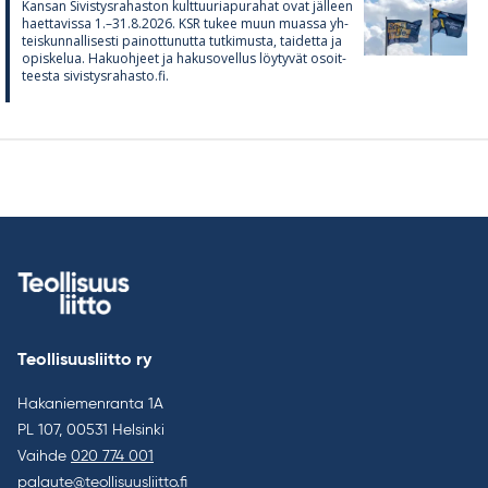
Kan­san Si­vis­tys­ra­has­ton kult­tuu­ria­pu­ra­hat ovat jäl­leen
haet­ta­vissa 1.–31.8.2026. KSR tu­kee muun muassa yh­
teis­kun­nal­li­sesti pai­not­tu­nutta tut­ki­musta, tai­detta ja
opis­ke­lua. Ha­kuoh­jeet ja ha­kuso­vel­lus löy­ty­vät osoit­
teesta si­vis­tys­ra­hasto.fi.
Teollisuusliitto ry
Hakaniemenranta 1A
PL 107, 00531 Helsinki
Vaihde
020 774 001
palaute@teollisuusliitto.fi