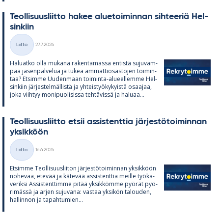
Teol­li­suus­liitto ha­kee alue­toi­min­nan sih­tee­riä Hel­
sin­kiin
Kirjoitettu
Liitto
27.7.2026
Kategoriat
Ha­luatko olla mu­kana ra­ken­ta­massa en­tistä su­ju­vam­
paa jä­sen­pal­ve­lua ja tu­kea am­mat­tio­sas­to­jen toi­min­
taa? Et­simme Uu­den­maan toi­minta-alu­eel­lemme Hel­
sin­kiin jär­jes­tel­mäl­listä ja yh­teis­työ­ky­kyistä osaa­jaa,
joka viih­tyy mo­ni­puo­li­sissa teh­tä­vissä ja ha­luaa...
Teol­li­suus­liitto et­sii as­sis­tent­tia jär­jes­tö­toi­min­nan
yk­sik­köön
Kirjoitettu
Liitto
16.6.2026
Kategoriat
Et­simme Teol­li­suus­lii­ton jär­jes­tö­toi­min­nan yk­sik­köön
no­he­vaa, ete­vää ja kä­te­vää as­sis­tent­tia meille työ­ka­
ve­riksi As­sis­tent­timme pi­tää yk­sik­kömme pyö­rät pyö­
ri­mässä ja ar­jen su­ju­vana: vas­taa yk­si­kön ta­lou­den,
hal­lin­non ja ta­pah­tu­mien...