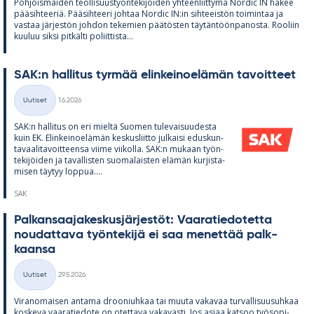
Poh­jois­mai­den teol­li­suus­työn­te­ki­jöi­den yh­teen­liit­tymä Nor­dic IN ha­kee
pää­sih­tee­riä. Pää­sih­teeri joh­taa Nor­dic IN:in sih­tee­is­tön toi­min­taa ja
vas­taa jär­jes­tön joh­don te­ke­mien pää­tös­ten täy­tän­töön­pa­nosta. Roo­liin
kuu­luu siksi pit­kälti po­liit­tista...
SAK:n hal­li­tus tyr­mää elin­kei­noe­lä­män ta­voit­teet
Kirjoitettu
Uutiset
1.6.2026
Kategoriat
SAK:n hal­li­tus on eri mieltä Suo­men tu­le­vai­suu­desta
kuin EK. Elin­kei­noe­lä­män kes­kus­liitto jul­kaisi edus­kun­
ta­vaa­li­ta­voit­teensa viime vii­kolla. SAK:n mu­kaan työn­
te­ki­jöi­den ja ta­val­lis­ten suo­ma­lais­ten elä­män kur­jis­ta­
mi­sen täy­tyy lop­pua....
SAK
Pal­kan­saa­ja­kes­kus­jär­jes­töt: Vaa­ra­tie­do­tetta
nou­dat­tava työn­te­kijä ei saa me­net­tää palk­
kaansa
Kirjoitettu
Uutiset
29.5.2026
Kategoriat
Vi­ran­omai­sen an­tama droo­niuh­kaa tai muuta va­ka­vaa tur­val­li­suusuh­kaa
kos­keva vaa­ra­tie­dote on otet­tava va­ka­vasti. Jos asiaa kat­soo työ­so­pi­