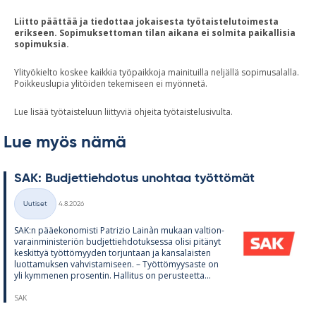
Liitto päättää ja tiedottaa jokaisesta työtaistelutoimesta
erikseen. Sopimuksettoman tilan aikana ei solmita paikallisia
sopimuksia.
Ylityökielto koskee kaikkia työpaikkoja mainituilla neljällä sopimusalalla.
Poikkeuslupia ylitöiden tekemiseen ei myönnetä.
Lue lisää työtaisteluun liittyviä ohjeita työtaistelusivulta.
Lue myös nämä
SAK: Bud­jet­tieh­do­tus unoh­taa työt­tö­mät
Kirjoitettu
Uutiset
4.8.2026
Kategoriat
SAK:n pää­e­ko­no­misti Pat­rizio Lainàn mu­kaan val­tion­
va­rain­mi­nis­te­riön bud­jet­tieh­do­tuk­sessa olisi pi­tä­nyt
kes­kit­tyä työt­tö­myy­den tor­jun­taan ja kan­sa­lais­ten
luot­ta­muk­sen vah­vis­ta­mi­seen. – Työt­tö­myy­saste on
yli kym­me­nen pro­sen­tin. Hal­li­tus on pe­rus­teetta...
SAK