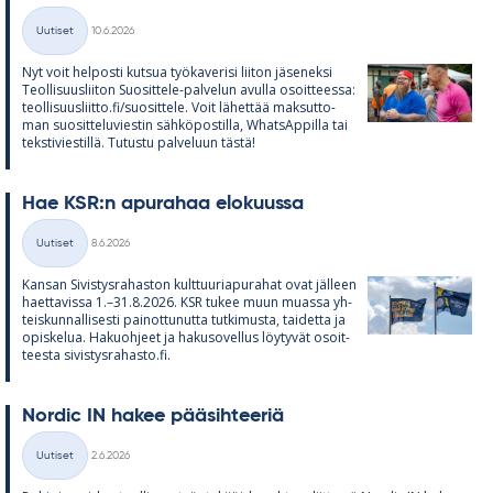
Kirjoitettu
Uutiset
10.6.2026
Kategoriat
Nyt voit hel­posti kut­sua työ­ka­ve­risi lii­ton jä­se­neksi
Teol­li­suus­lii­ton Suo­sit­tele-pal­ve­lun avulla osoit­teessa:
teol­li­suus­liitto.fi/suo­sit­tele. Voit lä­het­tää mak­sut­to­
man suo­sit­te­lu­vies­tin säh­kö­pos­tilla, What­sAp­pilla tai
teks­ti­vies­tillä. Tu­tustu pal­ve­luun tästä!
Hae KSR:n apu­ra­haa elo­kuussa
Kirjoitettu
Uutiset
8.6.2026
Kategoriat
Kan­san Si­vis­tys­ra­has­ton kult­tuu­ria­pu­ra­hat ovat jäl­leen
haet­ta­vissa 1.–31.8.2026. KSR tu­kee muun muassa yh­
teis­kun­nal­li­sesti pai­not­tu­nutta tut­ki­musta, tai­detta ja
opis­ke­lua. Ha­kuoh­jeet ja ha­kuso­vel­lus löy­ty­vät osoit­
teesta si­vis­tys­ra­hasto.fi.
Nor­dic IN ha­kee pää­sih­tee­riä
Kirjoitettu
Uutiset
2.6.2026
Kategoriat