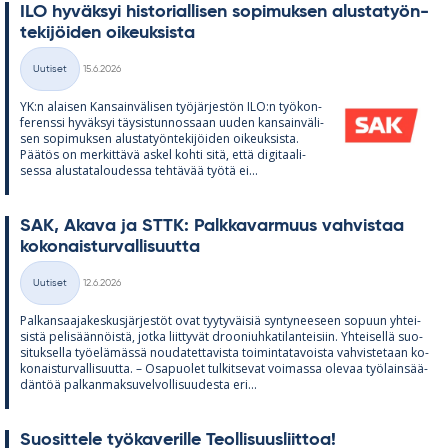
ILO hy­väk­syi his­to­rial­li­sen so­pi­muk­sen alus­ta­työn­
te­ki­jöi­den oi­keuk­sista
Kirjoitettu
Uutiset
15.6.2026
Kategoriat
YK:n alai­sen Kan­sain­vä­li­sen työ­jär­jes­tön ILO:n työ­kon­
fe­renssi hy­väk­syi täy­sis­tun­nos­saan uu­den kan­sain­vä­li­
sen so­pi­muk­sen alus­ta­työn­te­ki­jöi­den oi­keuk­sista.
Pää­tös on mer­kit­tävä as­kel kohti sitä, että di­gi­taa­li­
sessa alus­ta­ta­lou­dessa teh­tä­vää työtä ei...
SAK, Akava ja STTK: Palk­ka­var­muus vah­vis­taa
ko­ko­nais­tur­val­li­suutta
Kirjoitettu
Uutiset
12.6.2026
Kategoriat
Pal­kan­saa­ja­kes­kus­jär­jes­töt ovat tyy­ty­väi­siä syn­ty­nee­seen so­puun yh­tei­
sistä pe­li­sään­nöistä, jotka liit­ty­vät droo­niuh­ka­ti­lan­tei­siin. Yh­tei­sellä suo­
si­tuk­sella työ­elä­mässä nou­da­tet­ta­vista toi­min­ta­ta­voista vah­vis­te­taan ko­
ko­nais­tur­val­li­suutta. – Os­a­puo­let tul­kit­se­vat voi­massa ole­vaa työ­lain­sää­
dän­töä pal­kan­mak­su­vel­vol­li­suu­desta eri...
Suo­sit­tele työ­ka­ve­rille Teol­li­suus­liit­toa!