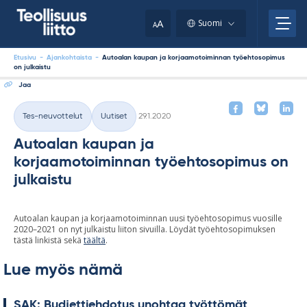
Skip
your
to
A
Suomi
A
content
clipboard.)
Etusivu
-
Ajankohtaista
-
Autoalan kaupan ja korjaamotoiminnan työehtosopimus
on julkaistu
Jaa
Kirjoitettu
Tes-neuvottelut
Uutiset
29.1.2020
Kategoriat
Autoalan kaupan ja
korjaamotoiminnan työehtosopimus on
julkaistu
Autoalan kaupan ja korjaamotoiminnan uusi työehtosopimus vuosille
2020–2021 on nyt julkaistu liiton sivuilla. Löydät työehtosopimuksen
tästä linkistä sekä
täältä
.
Lue myös nämä
SAK: Bud­jet­tieh­do­tus unoh­taa työt­tö­mät