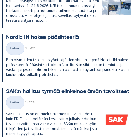
Kan­san Si­vis­tys­ra­has­ton kult­tuu­ria­pu­ra­hat ovat jäl­leen
haet­ta­vissa 1.–31.8.2026. KSR tu­kee muun muassa yh­
teis­kun­nal­li­sesti pai­not­tu­nutta tut­ki­musta, tai­detta ja
opis­ke­lua. Ha­kuoh­jeet ja ha­kuso­vel­lus löy­ty­vät osoit­
teesta si­vis­tys­ra­hasto.fi.
Nor­dic IN ha­kee pää­sih­tee­riä
Kirjoitettu
Uutiset
2.6.2026
Kategoriat
Poh­jois­mai­den teol­li­suus­työn­te­ki­jöi­den yh­teen­liit­tymä Nor­dic IN ha­kee
pää­sih­tee­riä. Pää­sih­teeri joh­taa Nor­dic IN:in sih­tee­is­tön toi­min­taa ja
vas­taa jär­jes­tön joh­don te­ke­mien pää­tös­ten täy­tän­töön­pa­nosta. Roo­liin
kuu­luu siksi pit­kälti po­liit­tista...
SAK:n hal­li­tus tyr­mää elin­kei­noe­lä­män ta­voit­teet
Kirjoitettu
Uutiset
1.6.2026
Kategoriat
SAK:n hal­li­tus on eri mieltä Suo­men tu­le­vai­suu­desta
kuin EK. Elin­kei­noe­lä­män kes­kus­liitto jul­kaisi edus­kun­
ta­vaa­li­ta­voit­teensa viime vii­kolla. SAK:n mu­kaan työn­
te­ki­jöi­den ja ta­val­lis­ten suo­ma­lais­ten elä­män kur­jis­ta­
mi­sen täy­tyy lop­pua....