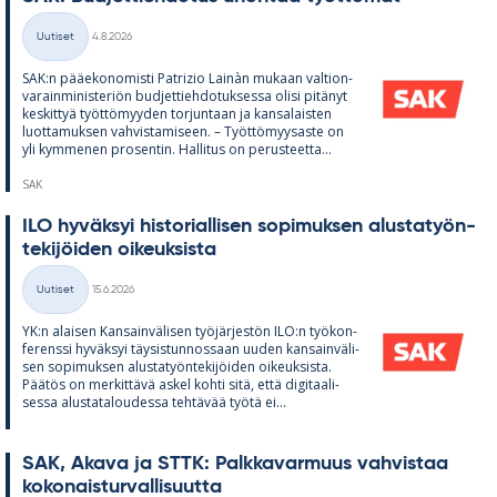
Kirjoitettu
Uutiset
4.8.2026
Kategoriat
SAK:n pää­e­ko­no­misti Pat­rizio Lainàn mu­kaan val­tion­
va­rain­mi­nis­te­riön bud­jet­tieh­do­tuk­sessa olisi pi­tä­nyt
kes­kit­tyä työt­tö­myy­den tor­jun­taan ja kan­sa­lais­ten
luot­ta­muk­sen vah­vis­ta­mi­seen. – Työt­tö­myy­saste on
yli kym­me­nen pro­sen­tin. Hal­li­tus on pe­rus­teetta...
SAK
ILO hy­väk­syi his­to­rial­li­sen so­pi­muk­sen alus­ta­työn­
te­ki­jöi­den oi­keuk­sista
Kirjoitettu
Uutiset
15.6.2026
Kategoriat
YK:n alai­sen Kan­sain­vä­li­sen työ­jär­jes­tön ILO:n työ­kon­
fe­renssi hy­väk­syi täy­sis­tun­nos­saan uu­den kan­sain­vä­li­
sen so­pi­muk­sen alus­ta­työn­te­ki­jöi­den oi­keuk­sista.
Pää­tös on mer­kit­tävä as­kel kohti sitä, että di­gi­taa­li­
sessa alus­ta­ta­lou­dessa teh­tä­vää työtä ei...
SAK, Akava ja STTK: Palk­ka­var­muus vah­vis­taa
ko­ko­nais­tur­val­li­suutta