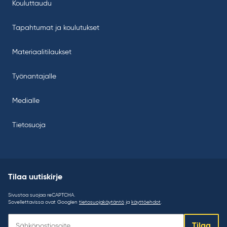
Kouluttaudu
Tapahtumat ja koulutukset
Materiaalitilaukset
Työnantajalle
Medialle
Tietosuoja
Tilaa uutiskirje
Sivustoa suojaa reCAPTCHA.
Sovellettavissa ovat Googlen
tietosuojakäytäntö
ja
käyttöehdot
.
Tilaa
Tilaa
uutiskirje: