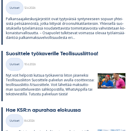
Kirjoitettu
Uutiset
12.6.2026
Kategoriat
Pal­kan­saa­ja­kes­kus­jär­jes­töt ovat tyy­ty­väi­siä syn­ty­nee­seen so­puun yh­tei­
sistä pe­li­sään­nöistä, jotka liit­ty­vät droo­niuh­ka­ti­lan­tei­siin. Yh­tei­sellä suo­
si­tuk­sella työ­elä­mässä nou­da­tet­ta­vista toi­min­ta­ta­voista vah­vis­te­taan ko­
ko­nais­tur­val­li­suutta. – Os­a­puo­let tul­kit­se­vat voi­massa ole­vaa työ­lain­sää­
dän­töä pal­kan­mak­su­vel­vol­li­suu­desta eri...
Suo­sit­tele työ­ka­ve­rille Teol­li­suus­liit­toa!
Kirjoitettu
Uutiset
10.6.2026
Kategoriat
Nyt voit hel­posti kut­sua työ­ka­ve­risi lii­ton jä­se­neksi
Teol­li­suus­lii­ton Suo­sit­tele-pal­ve­lun avulla osoit­teessa:
teol­li­suus­liitto.fi/suo­sit­tele. Voit lä­het­tää mak­sut­to­
man suo­sit­te­lu­vies­tin säh­kö­pos­tilla, What­sAp­pilla tai
teks­ti­vies­tillä. Tu­tustu pal­ve­luun tästä!
Hae KSR:n apu­ra­haa elo­kuussa
Kirjoitettu
Uutiset
8.6.2026
Kategoriat