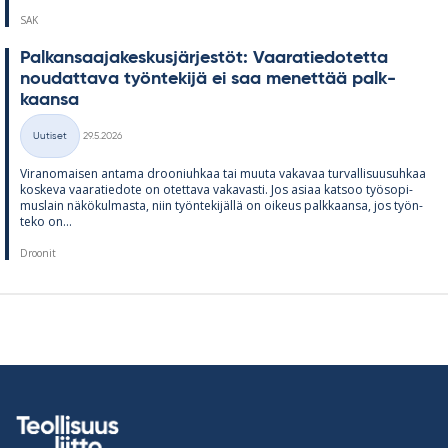
SAK
Pal­kan­saa­ja­kes­kus­jär­jes­töt: Vaa­ra­tie­do­tetta
nou­dat­tava työn­te­kijä ei saa me­net­tää palk­
kaansa
Kirjoitettu
Uutiset
29.5.2026
Kategoriat
Vi­ran­omai­sen an­tama droo­niuh­kaa tai muuta va­ka­vaa tur­val­li­suusuh­kaa
kos­keva vaa­ra­tie­dote on otet­tava va­ka­vasti. Jos asiaa kat­soo työ­so­pi­
mus­lain nä­kö­kul­masta, niin työn­te­ki­jällä on oi­keus palk­kaansa, jos työn­
teko on...
Droonit