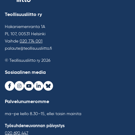
Teollisuusliitto ry
Hakaniemenranta 1A
PL 107, 00531 Helsinki
Vaihde
020 774 001
palaute@teollisuusliitto.fi
© Teollisuusliitto ry 2026
Sosiaalinen media
Facebook
Instagram
Youtube
LinkedIn
Bluesky
Palvelunumeromme
ma–pe kello 8.30–15, ellei toisin mainita
Työsuhdeneuvonnan päivystys
020 690 447