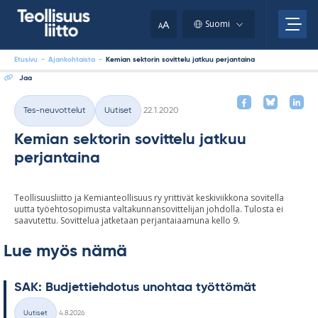
Skip
your
to
A
Suomi
A
content
clipboard.)
Etusivu
-
Ajankohtaista
-
Kemian sektorin sovittelu jatkuu perjantaina
Jaa
Kirjoitettu
Tes-neuvottelut
Uutiset
22.1.2020
Kategoriat
Kemian sektorin sovittelu jatkuu
perjantaina
Teollisuusliitto ja Kemianteollisuus ry yrittivät keskiviikkona sovitella
uutta työehtosopimusta valtakunnansovittelijan johdolla. Tulosta ei
saavutettu. Sovittelua jatketaan perjantaiaamuna kello 9.
Lue myös nämä
SAK: Bud­jet­tieh­do­tus unoh­taa työt­tö­mät
Kirjoitettu
Uutiset
4.8.2026