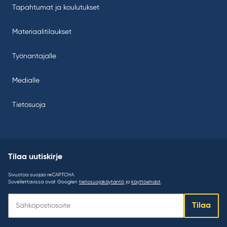
Tapahtumat ja koulutukset
Materiaalitilaukset
Työnantajalle
Medialle
Tietosuoja
Tilaa uutiskirje
Sivustoa suojaa reCAPTCHA.
Sovellettavissa ovat Googlen
tietosuojakäytäntö
ja
käyttöehdot
.
Tilaa
Tilaa
uutiskirje: