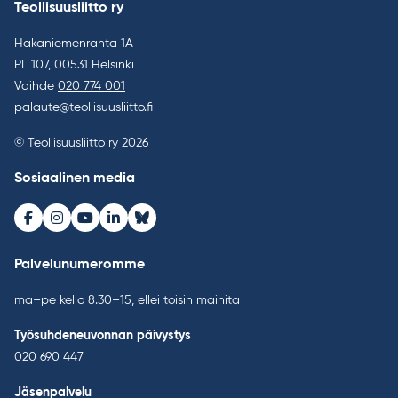
Teollisuusliitto ry
Hakaniemenranta 1A
PL 107, 00531 Helsinki
Vaihde
020 774 001
palaute@teollisuusliitto.fi
© Teollisuusliitto ry 2026
Sosiaalinen media
Facebook
Instagram
Youtube
LinkedIn
Bluesky
Palvelunumeromme
ma–pe kello 8.30–15, ellei toisin mainita
Työsuhdeneuvonnan päivystys
020 690 447
Jäsenpalvelu