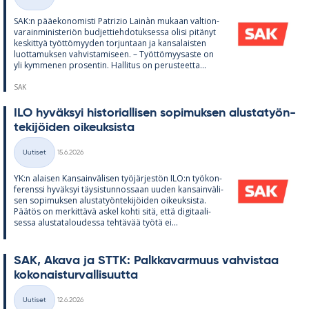
Kategoriat
SAK:n pää­e­ko­no­misti Pat­rizio Lainàn mu­kaan val­tion­
va­rain­mi­nis­te­riön bud­jet­tieh­do­tuk­sessa olisi pi­tä­nyt
kes­kit­tyä työt­tö­myy­den tor­jun­taan ja kan­sa­lais­ten
luot­ta­muk­sen vah­vis­ta­mi­seen. – Työt­tö­myy­saste on
yli kym­me­nen pro­sen­tin. Hal­li­tus on pe­rus­teetta...
SAK
ILO hy­väk­syi his­to­rial­li­sen so­pi­muk­sen alus­ta­työn­
te­ki­jöi­den oi­keuk­sista
Kirjoitettu
Uutiset
15.6.2026
Kategoriat
YK:n alai­sen Kan­sain­vä­li­sen työ­jär­jes­tön ILO:n työ­kon­
fe­renssi hy­väk­syi täy­sis­tun­nos­saan uu­den kan­sain­vä­li­
sen so­pi­muk­sen alus­ta­työn­te­ki­jöi­den oi­keuk­sista.
Pää­tös on mer­kit­tävä as­kel kohti sitä, että di­gi­taa­li­
sessa alus­ta­ta­lou­dessa teh­tä­vää työtä ei...
SAK, Akava ja STTK: Palk­ka­var­muus vah­vis­taa
ko­ko­nais­tur­val­li­suutta
Kirjoitettu
Uutiset
12.6.2026
Kategoriat