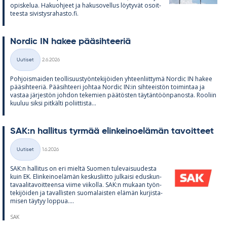
opis­ke­lua. Ha­kuoh­jeet ja ha­kuso­vel­lus löy­ty­vät osoit­
teesta si­vis­tys­ra­hasto.fi.
Nor­dic IN ha­kee pää­sih­tee­riä
Kirjoitettu
Uutiset
2.6.2026
Kategoriat
Poh­jois­mai­den teol­li­suus­työn­te­ki­jöi­den yh­teen­liit­tymä Nor­dic IN ha­kee
pää­sih­tee­riä. Pää­sih­teeri joh­taa Nor­dic IN:in sih­tee­is­tön toi­min­taa ja
vas­taa jär­jes­tön joh­don te­ke­mien pää­tös­ten täy­tän­töön­pa­nosta. Roo­liin
kuu­luu siksi pit­kälti po­liit­tista...
SAK:n hal­li­tus tyr­mää elin­kei­noe­lä­män ta­voit­teet
Kirjoitettu
Uutiset
1.6.2026
Kategoriat
SAK:n hal­li­tus on eri mieltä Suo­men tu­le­vai­suu­desta
kuin EK. Elin­kei­noe­lä­män kes­kus­liitto jul­kaisi edus­kun­
ta­vaa­li­ta­voit­teensa viime vii­kolla. SAK:n mu­kaan työn­
te­ki­jöi­den ja ta­val­lis­ten suo­ma­lais­ten elä­män kur­jis­ta­
mi­sen täy­tyy lop­pua....
SAK