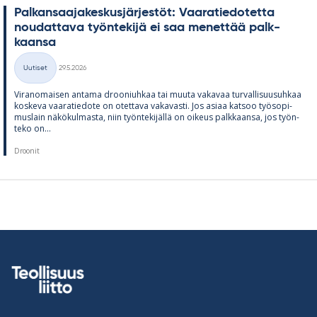
Pal­kan­saa­ja­kes­kus­jär­jes­töt: Vaa­ra­tie­do­tetta
nou­dat­tava työn­te­kijä ei saa me­net­tää palk­
kaansa
Kirjoitettu
Uutiset
29.5.2026
Kategoriat
Vi­ran­omai­sen an­tama droo­niuh­kaa tai muuta va­ka­vaa tur­val­li­suusuh­kaa
kos­keva vaa­ra­tie­dote on otet­tava va­ka­vasti. Jos asiaa kat­soo työ­so­pi­
mus­lain nä­kö­kul­masta, niin työn­te­ki­jällä on oi­keus palk­kaansa, jos työn­
teko on...
Droonit