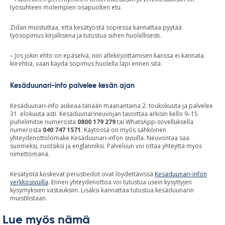
työsuhteen molempien osapuolten etu.
Zidan muistuttaa, että kesätyöstä sopiessa kannattaa pyytää
työsopimus kirjallisena ja tutustua siihen huolellisesti.
– Jos jokin ehto on epäselvä, niin allekirjoittamisen kanssa ei kannata
kiirehtiä, vaan käydä sopimus huolella läpi ennen sitä.
Kesäduunari-info palvelee kesän ajan
Kesäduunari-info aukeaa tänään maanantaina 2. toukokuuta ja palvelee
31. elokuuta asti. Kesäduunarineuvojan tavoittaa arkisin kello 9–15
puhelimitse numerosta
0800 179 279
tai WhatsApp-sovelluksella
numerosta
040 747 1571
. Käytössä on myös sähköinen
yhteydenottolomake Kesäduunari-infon sivuilla. Neuvontaa saa
suomeksi, ruotsiksi ja englanniksi. Palveluun voi ottaa yhteyttä myös
nimettömänä.
Kesätyötä koskevat perustiedot ovat löydettävissä
Kesäduunari-infon
verkkosivuilla
. Ennen yhteydenottoa voi tutustua usein kysyttyjen
kysymyksien vastauksiin. Lisäksi kannattaa tutustua kesäduunarin
muistilistaan.
Lue myös nämä