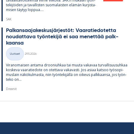
ta­vaa­li­ta­voit­teensa viime vii­kolla. SAK:n mu­kaan työn­
te­ki­jöi­den ja ta­val­lis­ten suo­ma­lais­ten elä­män kur­jis­ta­
mi­sen täy­tyy lop­pua....
SAK
Pal­kan­saa­ja­kes­kus­jär­jes­töt: Vaa­ra­tie­do­tetta
nou­dat­tava työn­te­kijä ei saa me­net­tää palk­
kaansa
Kirjoitettu
Uutiset
29.5.2026
Kategoriat
Vi­ran­omai­sen an­tama droo­niuh­kaa tai muuta va­ka­vaa tur­val­li­suusuh­kaa
kos­keva vaa­ra­tie­dote on otet­tava va­ka­vasti. Jos asiaa kat­soo työ­so­pi­
mus­lain nä­kö­kul­masta, niin työn­te­ki­jällä on oi­keus palk­kaansa, jos työn­
teko on...
Droonit