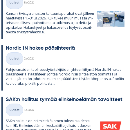
Uutiset
8.6.2026
Kategoriat
Kan­san Si­vis­tys­ra­has­ton kult­tuu­ria­pu­ra­hat ovat jäl­leen
haet­ta­vissa 1.–31.8.2026. KSR tu­kee muun muassa yh­
teis­kun­nal­li­sesti pai­not­tu­nutta tut­ki­musta, tai­detta ja
opis­ke­lua. Ha­kuoh­jeet ja ha­kuso­vel­lus löy­ty­vät osoit­
teesta si­vis­tys­ra­hasto.fi.
Nor­dic IN ha­kee pää­sih­tee­riä
Kirjoitettu
Uutiset
2.6.2026
Kategoriat
Poh­jois­mai­den teol­li­suus­työn­te­ki­jöi­den yh­teen­liit­tymä Nor­dic IN ha­kee
pää­sih­tee­riä. Pää­sih­teeri joh­taa Nor­dic IN:in sih­tee­is­tön toi­min­taa ja
vas­taa jär­jes­tön joh­don te­ke­mien pää­tös­ten täy­tän­töön­pa­nosta. Roo­liin
kuu­luu siksi pit­kälti po­liit­tista...
SAK:n hal­li­tus tyr­mää elin­kei­noe­lä­män ta­voit­teet
Kirjoitettu
Uutiset
1.6.2026
Kategoriat
SAK:n hal­li­tus on eri mieltä Suo­men tu­le­vai­suu­desta
kuin EK. Elin­kei­noe­lä­män kes­kus­liitto jul­kaisi edus­kun­