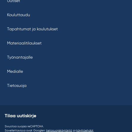
Uutiset
Kouluttaudu
Tapahtumat ja koulutukset
Materiaalitilaukset
Työnantajalle
Medialle
Tietosuoja
Tilaa uutiskirje
Sivustoa suojaa reCAPTCHA.
Sovellettavissa ovat Googlen
tietosuojakäytäntö
ja
käyttöehdot
.