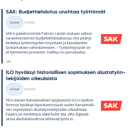
SAK: Bud­jet­tieh­do­tus unoh­taa työt­tö­mät
Kirjoitettu
Uutiset
4.8.2026
Kategoriat
SAK:n pää­e­ko­no­misti Pat­rizio Lainàn mu­kaan val­tion­
va­rain­mi­nis­te­riön bud­jet­tieh­do­tuk­sessa olisi pi­tä­nyt
kes­kit­tyä työt­tö­myy­den tor­jun­taan ja kan­sa­lais­ten
luot­ta­muk­sen vah­vis­ta­mi­seen. – Työt­tö­myy­saste on
yli kym­me­nen pro­sen­tin. Hal­li­tus on pe­rus­teetta...
SAK
ILO hy­väk­syi his­to­rial­li­sen so­pi­muk­sen alus­ta­työn­
te­ki­jöi­den oi­keuk­sista
Kirjoitettu
Uutiset
15.6.2026
Kategoriat
YK:n alai­sen Kan­sain­vä­li­sen työ­jär­jes­tön ILO:n työ­kon­
fe­renssi hy­väk­syi täy­sis­tun­nos­saan uu­den kan­sain­vä­li­
sen so­pi­muk­sen alus­ta­työn­te­ki­jöi­den oi­keuk­sista.
Pää­tös on mer­kit­tävä as­kel kohti sitä, että di­gi­taa­li­
sessa alus­ta­ta­lou­dessa teh­tä­vää työtä ei...