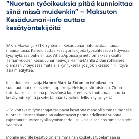
”Nuorten työoikeuksia pitää kunnioittaa
siinä missä muidenkin” – Maksuton
Kesäduunari-info auttaa
kesätyöntekijöitä
SAK:n, Akavan ja STTK:n yhteinen Kesäduunari-info avataan tänään
maanantaina. Palvelu auttaa kesätyöntekijöitä työsuhteeseen liittyvissä
kysymyksissä puhelimitse, WhatsAppissa ja nettilomakkeen kautta.
Tämän vuoden Kesäduunarineuvoja Hanna-Marilla Zidan rohkaisee
olemaan yhteydessä matalalla kynnyksellä, jos jokin kesätöihin liittyvä
asia mietityttää.
Kesäduunarineuvoja
Hanna-Marilla Zidan
on työoikeuteen
suuntautunut oikeustieteen opiskelija Helsingin yliopistosta. Zidan
odottaa kesän aikana pääsevänsä konkreettisesti auttamaan nuoria
kesätyöntekijöitä ja selvittämään työoikeudellisia kysymyksiä.
– Toivottavasti työnantajat tarjoavat kesätöitä mahdollisimman monelle
nuorelle. Koronatilanne on valitettavasti parina edellisenä vuonna
rajoittanut nuorten työllistymismahdollisuuksia ja sen ensimmäisen työn
saamista.
Monille nuorille kesätyö on ensimmäinen kosketus työelämään ja