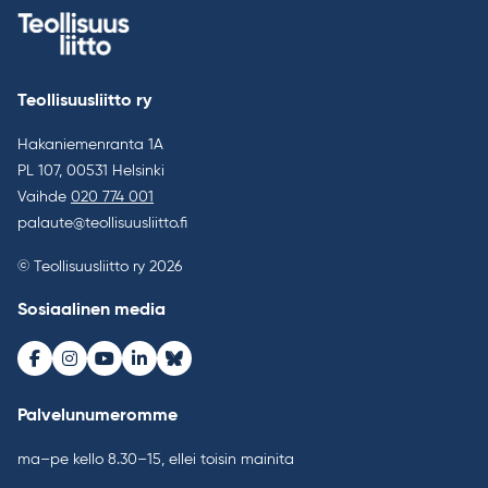
Teollisuusliitto ry
Hakaniemenranta 1A
PL 107, 00531 Helsinki
Vaihde
020 774 001
palaute@teollisuusliitto.fi
© Teollisuusliitto ry 2026
Sosiaalinen media
Facebook
Instagram
Youtube
LinkedIn
Bluesky
Palvelunumeromme
ma–pe kello 8.30–15, ellei toisin mainita