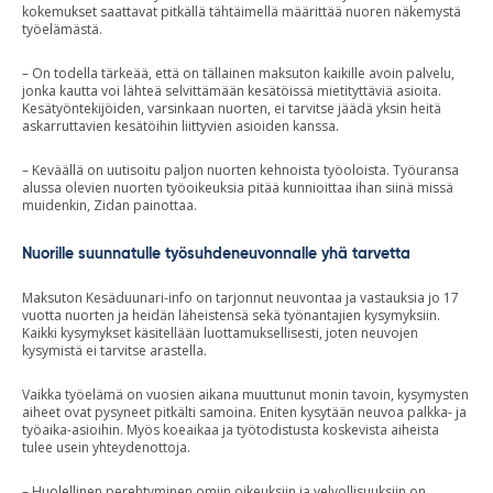
kokemukset saattavat pitkällä tähtäimellä määrittää nuoren näkemystä
työelämästä.
– On todella tärkeää, että on tällainen maksuton kaikille avoin palvelu,
jonka kautta voi lähteä selvittämään kesätöissä mietityttäviä asioita.
Kesätyöntekijöiden, varsinkaan nuorten, ei tarvitse jäädä yksin heitä
askarruttavien kesätöihin liittyvien asioiden kanssa.
– Keväällä on uutisoitu paljon nuorten kehnoista työoloista. Työuransa
alussa olevien nuorten työoikeuksia pitää kunnioittaa ihan siinä missä
muidenkin, Zidan painottaa.
Nuorille suunnatulle työsuhdeneuvonnalle yhä tarvetta
Maksuton Kesäduunari-info on tarjonnut neuvontaa ja vastauksia jo 17
vuotta nuorten ja heidän läheistensä sekä työnantajien kysymyksiin.
Kaikki kysymykset käsitellään luottamuksellisesti, joten neuvojen
kysymistä ei tarvitse arastella.
Vaikka työelämä on vuosien aikana muuttunut monin tavoin, kysymysten
aiheet ovat pysyneet pitkälti samoina. Eniten kysytään neuvoa palkka- ja
työaika-asioihin. Myös koeaikaa ja työtodistusta koskevista aiheista
tulee usein yhteydenottoja.
– Huolellinen perehtyminen omiin oikeuksiin ja velvollisuuksiin on