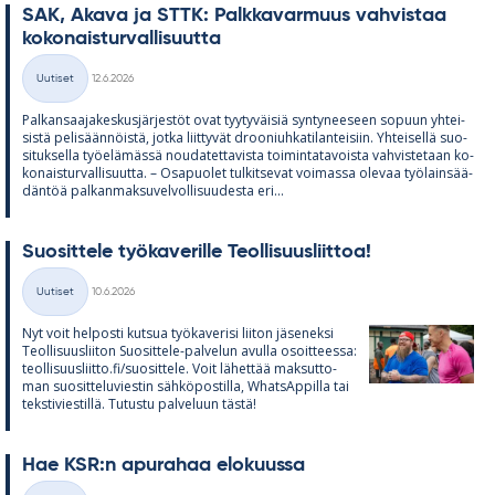
SAK, Akava ja STTK: Palk­ka­var­muus vah­vis­taa
ko­ko­nais­tur­val­li­suutta
Kirjoitettu
Uutiset
12.6.2026
Kategoriat
Pal­kan­saa­ja­kes­kus­jär­jes­töt ovat tyy­ty­väi­siä syn­ty­nee­seen so­puun yh­tei­
sistä pe­li­sään­nöistä, jotka liit­ty­vät droo­niuh­ka­ti­lan­tei­siin. Yh­tei­sellä suo­
si­tuk­sella työ­elä­mässä nou­da­tet­ta­vista toi­min­ta­ta­voista vah­vis­te­taan ko­
ko­nais­tur­val­li­suutta. – Os­a­puo­let tul­kit­se­vat voi­massa ole­vaa työ­lain­sää­
dän­töä pal­kan­mak­su­vel­vol­li­suu­desta eri...
Suo­sit­tele työ­ka­ve­rille Teol­li­suus­liit­toa!
Kirjoitettu
Uutiset
10.6.2026
Kategoriat
Nyt voit hel­posti kut­sua työ­ka­ve­risi lii­ton jä­se­neksi
Teol­li­suus­lii­ton Suo­sit­tele-pal­ve­lun avulla osoit­teessa:
teol­li­suus­liitto.fi/suo­sit­tele. Voit lä­het­tää mak­sut­to­
man suo­sit­te­lu­vies­tin säh­kö­pos­tilla, What­sAp­pilla tai
teks­ti­vies­tillä. Tu­tustu pal­ve­luun tästä!
Hae KSR:n apu­ra­haa elo­kuussa
Kirjoitettu