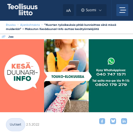
Skip
your
to
A
Suomi
A
content
clipboard.)
Etusivu
-
Ajankohtaista
-
”Nuorten työoikeuksia pitää kunnioittaa siinä missä
muidenkin” – Maksuton Kesäduunari-info auttaa kesätyöntekijöitä
Jaa
Kirjoitettu
Uutiset
2.5.2022
Kategoriat