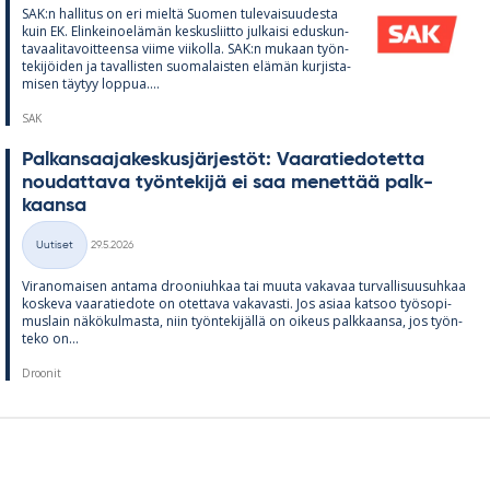
SAK:n hal­li­tus on eri mieltä Suo­men tu­le­vai­suu­desta
kuin EK. Elin­kei­noe­lä­män kes­kus­liitto jul­kaisi edus­kun­
ta­vaa­li­ta­voit­teensa viime vii­kolla. SAK:n mu­kaan työn­
te­ki­jöi­den ja ta­val­lis­ten suo­ma­lais­ten elä­män kur­jis­ta­
mi­sen täy­tyy lop­pua....
SAK
Pal­kan­saa­ja­kes­kus­jär­jes­töt: Vaa­ra­tie­do­tetta
nou­dat­tava työn­te­kijä ei saa me­net­tää palk­
kaansa
Kirjoitettu
Uutiset
29.5.2026
Kategoriat
Vi­ran­omai­sen an­tama droo­niuh­kaa tai muuta va­ka­vaa tur­val­li­suusuh­kaa
kos­keva vaa­ra­tie­dote on otet­tava va­ka­vasti. Jos asiaa kat­soo työ­so­pi­
mus­lain nä­kö­kul­masta, niin työn­te­ki­jällä on oi­keus palk­kaansa, jos työn­
teko on...
Droonit