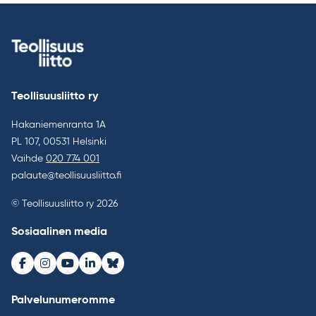
Teollisuusliitto ry
Hakaniemenranta 1A
PL 107, 00531 Helsinki
Vaihde
020 774 001
palaute@teollisuusliitto.fi
© Teollisuusliitto ry 2026
Sosiaalinen media
Facebook
Instagram
Youtube
LinkedIn
Bluesky
Palvelunumeromme