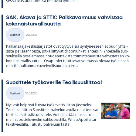
sessa alus­ta­ta­lou­dessa teh­tä­vää työtä ei...
SAK, Akava ja STTK: Palk­ka­var­muus vah­vis­taa
ko­ko­nais­tur­val­li­suutta
Kirjoitettu
Uutiset
12.6.2026
Kategoriat
Pal­kan­saa­ja­kes­kus­jär­jes­töt ovat tyy­ty­väi­siä syn­ty­nee­seen so­puun yh­tei­
sistä pe­li­sään­nöistä, jotka liit­ty­vät droo­niuh­ka­ti­lan­tei­siin. Yh­tei­sellä suo­
si­tuk­sella työ­elä­mässä nou­da­tet­ta­vista toi­min­ta­ta­voista vah­vis­te­taan ko­
ko­nais­tur­val­li­suutta. – Os­a­puo­let tul­kit­se­vat voi­massa ole­vaa työ­lain­sää­
dän­töä pal­kan­mak­su­vel­vol­li­suu­desta eri...
Suo­sit­tele työ­ka­ve­rille Teol­li­suus­liit­toa!
Kirjoitettu
Uutiset
10.6.2026
Kategoriat
Nyt voit hel­posti kut­sua työ­ka­ve­risi lii­ton jä­se­neksi
Teol­li­suus­lii­ton Suo­sit­tele-pal­ve­lun avulla osoit­teessa:
teol­li­suus­liitto.fi/suo­sit­tele. Voit lä­het­tää mak­sut­to­
man suo­sit­te­lu­vies­tin säh­kö­pos­tilla, What­sAp­pilla tai
teks­ti­vies­tillä. Tu­tustu pal­ve­luun tästä!