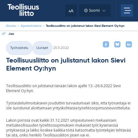
Skip
your
to
A
Suomi
A
content
clipboard.)
Etusivu
-
Ajankohtaista
-
Teollisuusliitto on julistanut lakon Sievi Element Oy:hyn
Jaa
Kirjoitettu
Työtaistelu
Uutiset
25.5.2022
Kategoriat
Teollisuusliitto on julistanut lakon Sievi
Element Oy:hyn
Teollisuusliitto on julistanut tänään lakon ajalle 13.–26.6.2022 Sievi
Element Oy:hyn.
Työtaisteluilmoitukseen jouduttiin turvautumaan siksi, että työnantaja ei
ole suostunut aloittamaan yrityskohtaisia työehtosopimusneuvotteluita.
Lakon piirissä ovat kaikki 31.12.2021 umpeutuneen mekaanisen
metsäteollisuuden työehtosopimuksen mukaiset työt kyseisessä
yrityksessä ja lakko koskee kaikkia töitä katsomatta työntekijän tehtävää
tai sitä, onko henkilö Teollisuusliiton jäsen vai ei.