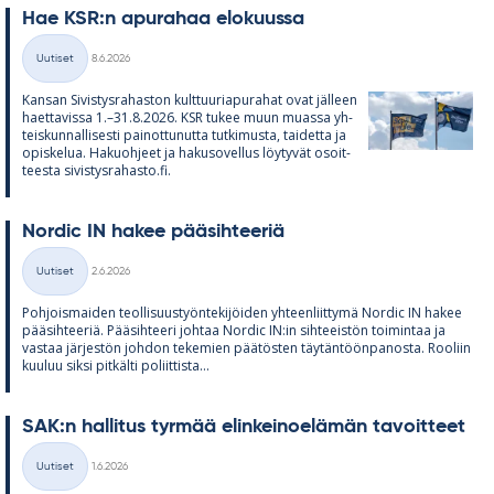
Hae KSR:n apu­ra­haa elo­kuussa
Kirjoitettu
Uutiset
8.6.2026
Kategoriat
Kan­san Si­vis­tys­ra­has­ton kult­tuu­ria­pu­ra­hat ovat jäl­leen
haet­ta­vissa 1.–31.8.2026. KSR tu­kee muun muassa yh­
teis­kun­nal­li­sesti pai­not­tu­nutta tut­ki­musta, tai­detta ja
opis­ke­lua. Ha­kuoh­jeet ja ha­kuso­vel­lus löy­ty­vät osoit­
teesta si­vis­tys­ra­hasto.fi.
Nor­dic IN ha­kee pää­sih­tee­riä
Kirjoitettu
Uutiset
2.6.2026
Kategoriat
Poh­jois­mai­den teol­li­suus­työn­te­ki­jöi­den yh­teen­liit­tymä Nor­dic IN ha­kee
pää­sih­tee­riä. Pää­sih­teeri joh­taa Nor­dic IN:in sih­tee­is­tön toi­min­taa ja
vas­taa jär­jes­tön joh­don te­ke­mien pää­tös­ten täy­tän­töön­pa­nosta. Roo­liin
kuu­luu siksi pit­kälti po­liit­tista...
SAK:n hal­li­tus tyr­mää elin­kei­noe­lä­män ta­voit­teet
Kirjoitettu
Uutiset
1.6.2026
Kategoriat