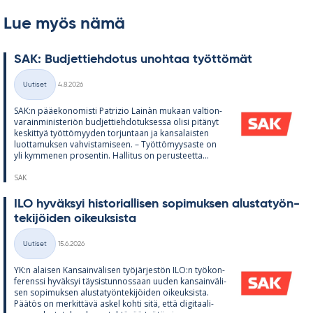
Lue myös nämä
SAK: Bud­jet­tieh­do­tus unoh­taa työt­tö­mät
Kirjoitettu
Uutiset
4.8.2026
Kategoriat
SAK:n pää­e­ko­no­misti Pat­rizio Lainàn mu­kaan val­tion­
va­rain­mi­nis­te­riön bud­jet­tieh­do­tuk­sessa olisi pi­tä­nyt
kes­kit­tyä työt­tö­myy­den tor­jun­taan ja kan­sa­lais­ten
luot­ta­muk­sen vah­vis­ta­mi­seen. – Työt­tö­myy­saste on
yli kym­me­nen pro­sen­tin. Hal­li­tus on pe­rus­teetta...
SAK
ILO hy­väk­syi his­to­rial­li­sen so­pi­muk­sen alus­ta­työn­
te­ki­jöi­den oi­keuk­sista
Kirjoitettu
Uutiset
15.6.2026
Kategoriat
YK:n alai­sen Kan­sain­vä­li­sen työ­jär­jes­tön ILO:n työ­kon­
fe­renssi hy­väk­syi täy­sis­tun­nos­saan uu­den kan­sain­vä­li­
sen so­pi­muk­sen alus­ta­työn­te­ki­jöi­den oi­keuk­sista.
Pää­tös on mer­kit­tävä as­kel kohti sitä, että di­gi­taa­li­