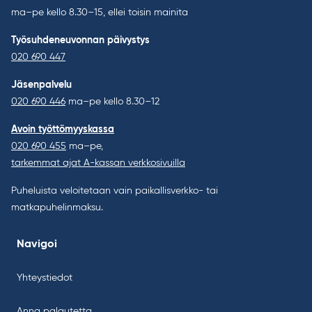
ma–pe kello 8.30–15, ellei toisin mainita
Työsuhdeneuvonnan päivystys
020 690 447
Jäsenpalvelu
020 690 446
ma–pe kello 8.30–12
Avoin työttömyyskassa
020 690 455
ma–pe,
tarkemmat ajat A-kassan verkkosivuilla
Puheluista veloitetaan vain paikallisverkko- tai
matkapuhelinmaksu.
Navigoi
Yhteystiedot
Anna palautetta