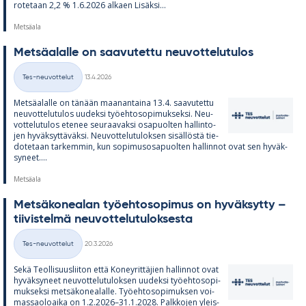
ro­te­taan 2,2 % 1.6.2026 al­kaen Li­säksi...
Metsäala
Met­sä­alalle on saa­vu­tettu neu­vot­te­lu­tu­los
Kirjoitettu
Tes-neuvottelut
13.4.2026
Kategoriat
Met­sä­alalle on tä­nään maa­nan­taina 13.4. saa­vu­tettu
neu­vot­te­lu­tu­los uu­deksi työ­eh­to­so­pi­muk­seksi. Neu­
vot­te­lu­tu­los ete­nee seu­raa­vaksi os­a­puol­ten hal­lin­to­
jen hy­väk­syt­tä­väksi. Neu­vot­te­lu­tu­lok­sen si­säl­löstä tie­
do­te­taan tar­kem­min, kun so­pi­mus­os­a­puol­ten hal­lin­not ovat sen hy­väk­
sy­neet....
Metsäala
Met­sä­ko­nea­lan työ­eh­to­so­pi­mus on hy­väk­sytty –
tii­vis­telmä neu­vot­te­lu­tu­lok­sesta
Kirjoitettu
Tes-neuvottelut
20.3.2026
Kategoriat
Sekä Teol­li­suus­lii­ton että Ko­ney­rit­tä­jien hal­lin­not ovat
hy­väk­sy­neet neu­vot­te­lu­tu­lok­sen uu­deksi työ­eh­to­so­pi­
muk­seksi met­sä­ko­nea­lalle. Työ­eh­to­so­pi­muk­sen voi­
mas­sao­loaika on 1.2.2026–31.1.2028. Palk­ko­jen yleis­