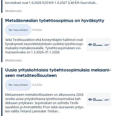
ko­ro­tuk­set ovat 1.6.2026 0,50 €/h 1.6.2027 0,40 €/h Vuo­ro­li­sät...
Metsäkoneala
Met­sä­ko­nea­lan työ­eh­to­so­pi­mus on hy­väk­sytty
Kirjoitettu
Tes-neuvottelut
19.3.2026
Kategoriat
Sekä Teol­li­suus­lii­ton että Ko­ney­rit­tä­jien hal­lin­not ovat
hy­väk­sy­neet neu­vot­te­lu­tu­lok­sen uu­deksi työ­eh­to­so­pi­
muk­seksi met­sä­ko­nea­lalle. Työ­eh­to­so­pi­muk­sen voi­
mas­sao­loaika on 1.3.2026–31.1.2028.
Metsäkoneala
Uusia yri­tys­koh­tai­sia työ­eh­to­so­pi­muk­sia me­kaa­ni­
seen met­sä­teol­li­suu­teen
Kirjoitettu
Tes-neuvottelut
16.3.2026
Kategoriat
Me­kaa­ni­seen met­sä­teol­li­suu­teen on al­ku­vuonna 2026
so­vittu uusia yri­tys­koh­tai­sia työ­eh­to­so­pi­muk­sia kah­
dek­saan yri­tyk­seen. So­pi­muk­set on sol­mittu Teol­li­
suus­lii­ton ja Am­mat­ti­liitto Pron sekä seu­raa­vien yri­tys­
ten vä­lillä: Fin­land La­mi­na­ter Tim­ber...