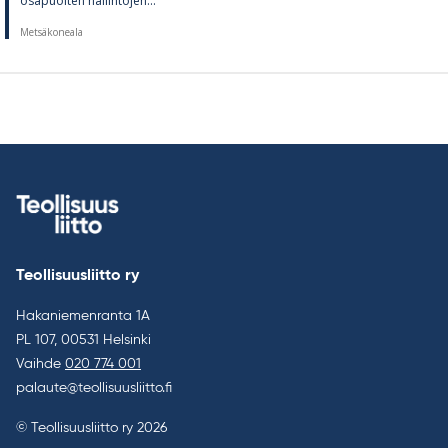
os­a­puol­ten hal­lin­to­jen...
Metsäkoneala
Teollisuusliitto ry
Hakaniemenranta 1A
PL 107, 00531 Helsinki
Vaihde
020 774 001
palaute@teollisuusliitto.fi
© Teollisuusliitto ry 2026