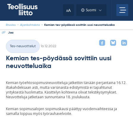
Skip
your
to
A
Suomi
A
content
clipboard.)
Etusivu
-
Ajankohtaista
-
Kemian tes-pöydässä sovittiin uusi neuvotteluaika
Jaa
Kirjoitettu
Tes-neuvottelut
16.12.2022
Kategoriat
Kemian tes-pöydässä sovittiin uusi
neuvotteluaika
Kemian työehtosopimusneuvotteluja jatkettiin tänään perjantaina 16.12.
iltakahdeksaan asti, mutta varsinaista edistymistä ei tapahtunut
yrityksestä huolimatta. Käsittelyn kohteena olivat tekstikysymykset.
Neuvotteluja jatketaan sunnuntaina 18. joulukuuta.
Kemian sopimusalojen sopimuskausi päättyy vuodenvaihteessa ja
samalla loppuu myös työrauhavelvoite.