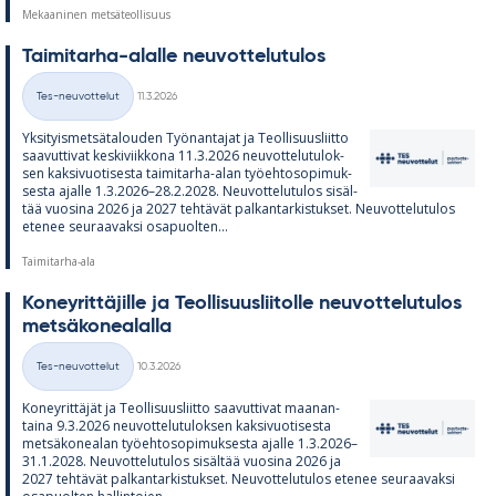
Mekaaninen metsäteollisuus
Tai­mi­tarha-alalle neu­vot­te­lu­tu­los
Kirjoitettu
Tes-neuvottelut
11.3.2026
Kategoriat
Yk­si­tyis­met­sä­ta­lou­den Työ­nan­ta­jat ja Teol­li­suus­liitto
saa­vut­ti­vat kes­ki­viik­kona 11.3.2026 neu­vot­te­lu­tu­lok­
sen kak­si­vuo­ti­sesta tai­mi­tarha-alan työ­eh­to­so­pi­muk­
sesta ajalle 1.3.2026–28.2.2028. Neu­vot­te­lu­tu­los si­säl­
tää vuo­sina 2026 ja 2027 teh­tä­vät pal­kan­tar­kis­tuk­set. Neu­vot­te­lu­tu­los
ete­nee seu­raa­vaksi os­a­puol­ten...
Taimitarha-ala
Ko­ney­rit­tä­jille ja Teol­li­suus­lii­tolle neu­vot­te­lu­tu­los
met­sä­ko­nea­lalla
Kirjoitettu
Tes-neuvottelut
10.3.2026
Kategoriat
Ko­ney­rit­tä­jät ja Teol­li­suus­liitto saa­vut­ti­vat maa­nan­
taina 9.3.2026 neu­vot­te­lu­tu­lok­sen kak­si­vuo­ti­sesta
met­sä­ko­nea­lan työ­eh­to­so­pi­muk­sesta ajalle 1.3.2026–
31.1.2028. Neu­vot­te­lu­tu­los si­säl­tää vuo­sina 2026 ja
2027 teh­tä­vät pal­kan­tar­kis­tuk­set. Neu­vot­te­lu­tu­los ete­nee seu­raa­vaksi