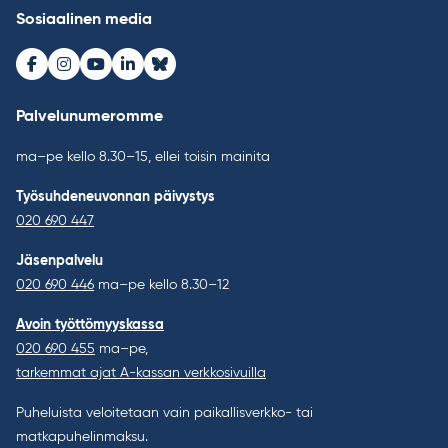
Sosiaalinen media
Facebook
Instagram
Youtube
LinkedIn
Bluesky
Palvelunumeromme
ma–pe kello 8.30–15, ellei toisin mainita
Työsuhdeneuvonnan päivystys
020 690 447
Jäsenpalvelu
020 690 446
ma–pe kello 8.30–12
Avoin työttömyyskassa
020 690 455
ma–pe,
tarkemmat ajat A-kassan verkkosivuilla
Puheluista veloitetaan vain paikallisverkko- tai
matkapuhelinmaksu.