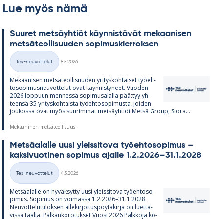
Lue myös nämä
Suu­ret met­säyh­tiöt käyn­nis­tä­vät me­kaa­ni­sen
met­sä­teol­li­suu­den so­pi­mus­kier­rok­sen
Kirjoitettu
Tes-neuvottelut
8.5.2026
Kategoriat
Me­kaa­ni­sen met­sä­teol­li­suu­den yri­tys­koh­tai­set työ­eh­
to­so­pi­mus­neu­vot­te­lut ovat käyn­nis­ty­neet. Vuo­den
2026 lop­puun men­nessä so­pi­musa­lalla päät­tyy yh­
teensä 35 yri­tys­koh­taista työ­eh­to­so­pi­musta, joi­den
jou­kossa ovat myös suu­rim­mat met­säyh­tiöt Metsä Group, Stora...
Mekaaninen metsäteollisuus
Met­sä­alalle uusi yleis­si­tova työ­eh­to­so­pi­mus –
kak­si­vuo­ti­nen so­pi­mus ajalle 1.2.2026–31.1.2028
Kirjoitettu
Tes-neuvottelut
4.5.2026
Kategoriat
Met­sä­alalle on hy­väk­sytty uusi yleis­si­tova työ­eh­to­so­
pi­mus. So­pi­mus on voi­massa 1.2.2026–31.1.2028.
Neu­vot­te­lu­tu­lok­sen al­le­kir­joi­tus­pöy­tä­kirja on luet­ta­
vissa täällä. Pal­kan­ko­ro­tuk­set Vuosi 2026 Palk­koja ko­