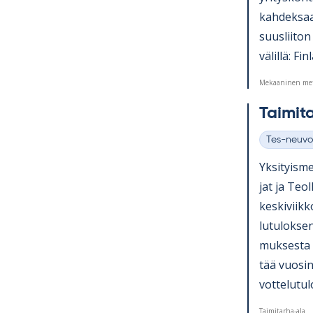
kah­dek­saa
suus­lii­ton
vä­lillä: Fi
Mekaaninen met
Tai­mi­t
Tes-neuvo
Kategoriat
Yk­si­tyis­m
jat ja Teol­l
kes­ki­viik
lu­tu­lok­se
muk­sesta a
tää vuo­sin
vot­te­lu­tu
Taimitarha-ala