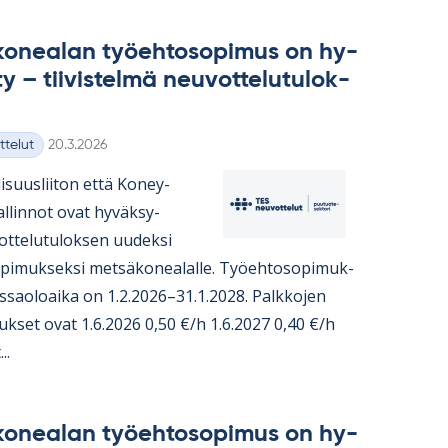
ko­nea­lan työ­eh­to­so­pi­mus on hy­
y – tii­vis­telmä neu­vot­te­lu­tu­lok­
Kirjoitettu
ttelut
20.3.2026
i­suus­lii­ton että Ko­ney­
hal­lin­not ovat hy­väk­sy­
t­te­lu­tu­lok­sen uu­deksi
o­pi­muk­seksi met­sä­ko­nea­lalle. Työ­eh­to­so­pi­muk­
s­sao­loaika on 1.2.2026–31.1.2028. Palk­ko­jen
­tuk­set ovat 1.6.2026 0,50 €/h 1.6.2027 0,40 €/h
..
ko­nea­lan työ­eh­to­so­pi­mus on hy­