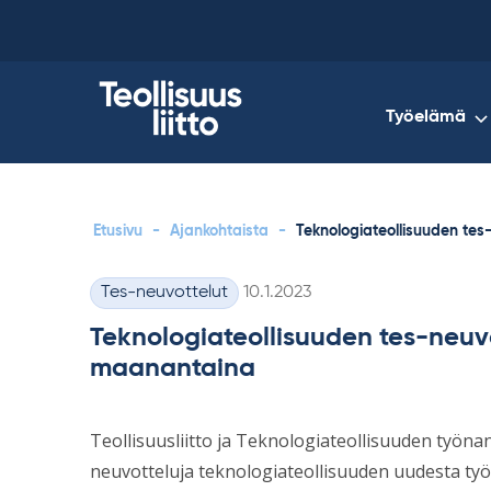
Skip
to
content
Työelämä
Etusivu
-
Ajankohtaista
-
Teknologiateollisuuden tes
Kirjoitettu
Tes-neuvottelut
10.1.2023
Kategoriat
Teknologiateollisuuden tes-neuvo
maanantaina
Teollisuusliitto ja Teknologiateollisuuden työnant
neuvotteluja teknologiateollisuuden uudesta ty