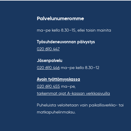
Palvelunumeromme
ma–pe kello 8.30–15, ellei toisin mainita
Työsuhdeneuvonnan päivystys
020 690 447
Jäsenpalvelu
020 690 446
ma–pe kello 8.30–12
Avoin työttömyyskassa
020 690 455
ma–pe,
tarkemmat ajat A-kassan verkkosivuilla
Puheluista veloitetaan vain paikallisverkko- tai
matkapuhelinmaksu.