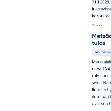
31.1.2028. N
luet­ta­vis
ko­ro­te­ta
Metsäala
Met­sä­
tu­los
Tes-neuvo
Kategoriat
Met­sä­ala
taina 13.4.
tu­los uu­d
seksi. Neu­
lin­to­jen h
do­te­taan 
ovat sen hy