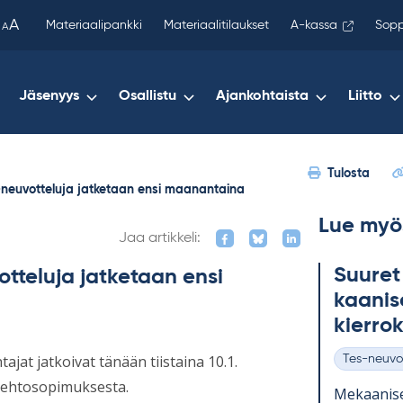
been
A
Materiaalipankki
Materiaalitilaukset
A-kassa
Sopp
A
copied
to
your
Jäsenyys
Osallistu
Ajankohtaista
Liitto
clipboard.)
Tulosta
-neuvotteluja jatketaan ensi maanantaina
Lue myö
Jaa artikkeli:
Suu­ret
tteluja jatketaan ensi
kaa­ni­s
kier­ro
ajat jatkoivat tänään tiistaina 10.1.
Tes-neuvo
Kategoriat
öehtosopimuksesta.
Me­kaa­ni­s