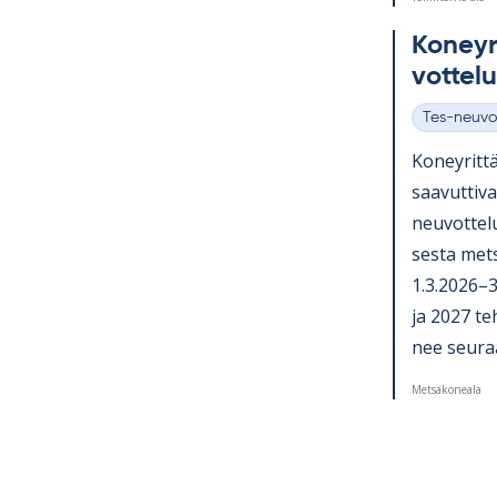
Ko­ney­ri
vot­te­l
Tes-neuvo
Kategoriat
Ko­ney­rit­tä
saa­vut­ti­
neu­vot­te­l
sesta met­s
1.3.2026–31
ja 2027 teh­
nee seu­raa­
Metsäkoneala