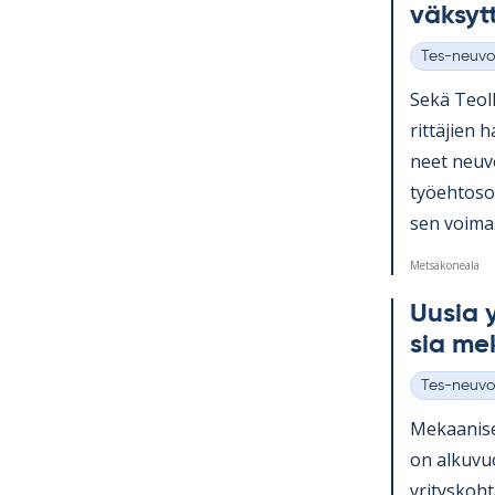
väk­syt
Tes-neuvo
Kategoriat
Sekä Teol­l
rit­tä­jien 
neet neu­vo
työ­eh­to­s
sen voi­ma
Metsäkoneala
Uusia yr
sia me­k
Tes-neuvo
Kategoriat
Me­kaa­ni­s
on al­ku­v
yri­tys­koh­