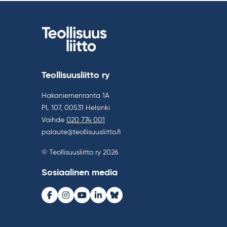
Teollisuusliitto ry
Hakaniemenranta 1A
PL 107, 00531 Helsinki
Vaihde
020 774 001
palaute@teollisuusliitto.fi
© Teollisuusliitto ry 2026
Sosiaalinen media
Facebook
Instagram
Youtube
LinkedIn
Bluesky