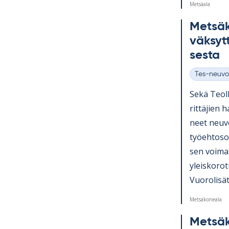
Metsäala
Met­sä­
väk­sytt
sesta
Tes-neuvo
Kategoriat
Sekä Teol­l
rit­tä­jien 
neet neu­vo
työ­eh­to­s
sen voi­ma
yleis­ko­ro
Vuo­ro­li­sät.
Metsäkoneala
Met­sä­