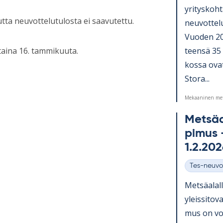
yri­tys­koh­
tta neuvottelutulosta ei saavutettu.
neu­vot­te­
Vuo­den 20
teensä 35 y
taina 16. tammikuuta.
kossa ovat
Stora...
Mekaaninen met
Met­sä­a
pi­mus –
1.2.20
Tes-neuvo
Kategoriat
Met­sä­alal
yleis­si­tov
mus on vo