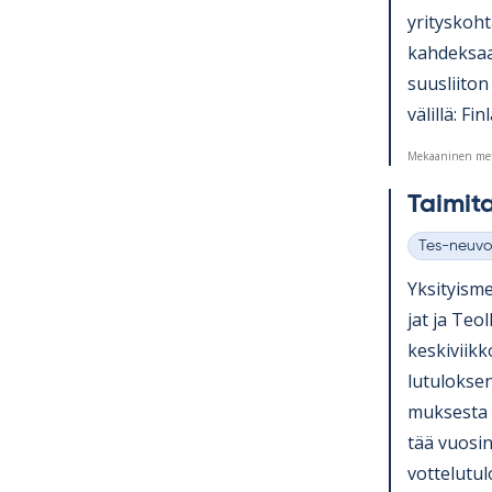
yri­tys­koh­
kah­dek­saa
suus­lii­ton
vä­lillä: Fi
Mekaaninen met
Tai­mi­t
Tes-neuvo
Kategoriat
Yk­si­tyis­m
jat ja Teol­l
kes­ki­viik
lu­tu­lok­se
muk­sesta a
tää vuo­sin
vot­te­lu­tu