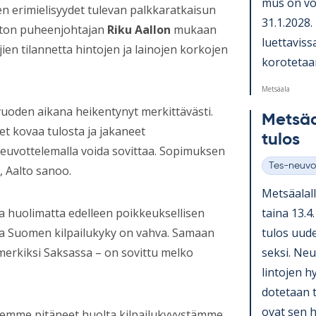
mus on vo
en erimielisyydet tulevan palkkaratkaisun
31.1.2028. N
iiton puheenjohtajan
Riku Aallon
mukaan
luet­ta­vis
en tilannetta hintojen ja lainojen korkojen
ko­ro­te­ta
Metsäala
uoden aikana heikentynyt merkittävästi.
Met­sä­
et kovaa tulosta ja jakaneet
tu­los
i neuvottelemalla voida sovittaa. Sopimuksen
Tes-neuvo
, Aalto sanoo.
Kategoriat
Met­sä­ala
taina 13.4.
 huolimatta edelleen poikkeuksellisen
tu­los uu­d
 ja Suomen kilpailukyky on vahva. Samaan
seksi. Neu­
merkiksi Saksassa – on sovittu melko
lin­to­jen h
do­te­taan 
ovat sen hy
lemme pitäneet huolta kilpailukyvystämme.