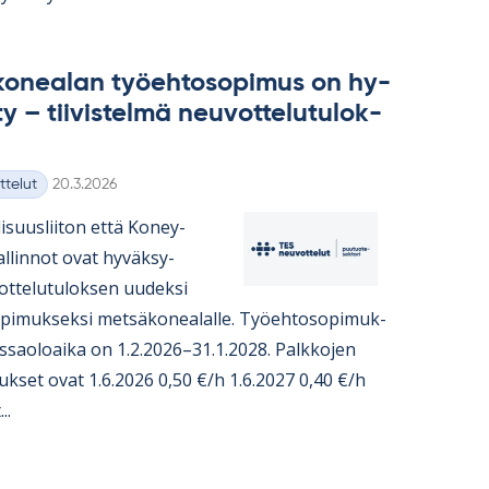
ko­nea­lan työ­eh­to­so­pi­mus on hy­
y – tii­vis­telmä neu­vot­te­lu­tu­lok­
Kirjoitettu
ttelut
20.3.2026
i­suus­lii­ton että Ko­ney­
hal­lin­not ovat hy­väk­sy­
t­te­lu­tu­lok­sen uu­deksi
o­pi­muk­seksi met­sä­ko­nea­lalle. Työ­eh­to­so­pi­muk­
s­sao­loaika on 1.2.2026–31.1.2028. Palk­ko­jen
­tuk­set ovat 1.6.2026 0,50 €/h 1.6.2027 0,40 €/h
..