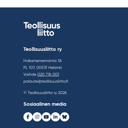
Teollisuusliitto ry
Hakaniemenranta 1A
PL 107, 00531 Helsinki
Vaihde
020 774 001
palaute@teollisuusliitto.fi
© Teollisuusliitto ry 2026
Sosiaalinen media
Facebook
Instagram
Youtube
LinkedIn
Bluesky