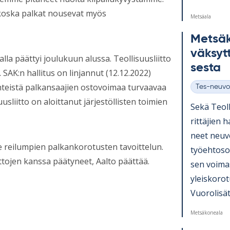
 koska palkat nousevat myös
Metsäala
Met­sä­
väk­sytt
la päättyi joulukuun alussa. Teollisuusliitto
sesta
a. SAK:n hallitus on linjannut (12.12.2022)
yhteistä palkansaajien ostovoimaa turvaavaa
Tes-neuvo
Kategoriat
sliitto on aloittanut järjestöllisten toimien
Sekä Teol­l
rit­tä­jien 
neet neu­vo
e reilumpien palkankorotusten tavoittelun.
työ­eh­to­s
tojen kanssa päätyneet, Aalto päättää.
sen voi­ma
yleis­ko­ro
Vuo­ro­li­sät.
Metsäkoneala