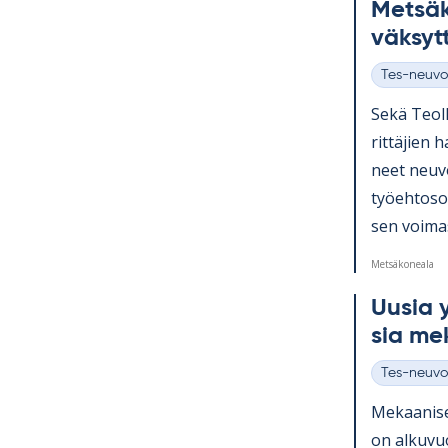
Met­sä­
väk­syt
Tes-neuvo
Kategoriat
Sekä Teol­l
rit­tä­jien 
neet neu­vo
työ­eh­to­s
sen voi­ma
Metsäkoneala
Uusia yr
sia me­k
Tes-neuvo
Kategoriat
Me­kaa­ni­s
on al­ku­v