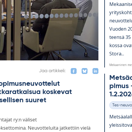
Me­kaa­ni­s
yri­tys­koh­
neu­vot­te­
Vuo­den 20
teensä 35 y
kossa ovat
Stora...
Mekaaninen met
Jaa artikkeli:
Met­sä­a
sopimusneuvottelut
pi­mus –
kkaratkaisua koskevat
1.2.20
sellisen suuret
Tes-neuvo
Kategoriat
Met­sä­alal
tajat ry:n väliset
yleis­si­tov
settomina. Neuvotteluita jatkettiin vielä