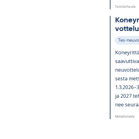
Taimitarha-ala
Ko­ney­ri
vot­te­l
Tes-neuvo
Kategoriat
Ko­ney­rit­tä
saa­vut­ti­
neu­vot­te­l
sesta met­s
1.3.2026–31
ja 2027 teh­
nee seu­raa­
Metsäkoneala