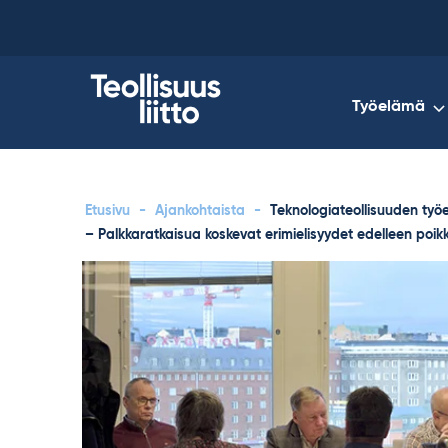
Skip
to
content
Työelämä
Etusivu
-
Ajankohtaista
-
Teknologiateollisuuden työ
– Palkkaratkaisua koskevat erimielisyydet edelleen poikk