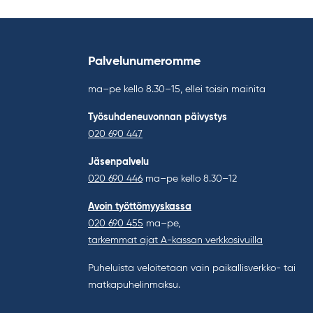
Palvelunumeromme
ma–pe kello 8.30–15, ellei toisin mainita
Työsuhdeneuvonnan päivystys
020 690 447
Jäsenpalvelu
020 690 446
ma–pe kello 8.30–12
Avoin työttömyyskassa
020 690 455
ma–pe,
tarkemmat ajat A-kassan verkkosivuilla
Puheluista veloitetaan vain paikallisverkko- tai
matkapuhelinmaksu.