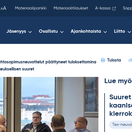
been
A
Materiaalipankki
Materiaalitilaukset
A-kassa
Sopp
A
copied
to
your
Jäsenyys
Osallistu
Ajankohtaista
Liitto
clipboard.)
Tulosta
ehtosopimusneuvottelut päättyneet tuloksettomina
euksellisen suuret
Lue myö
Suu­ret
kaa­ni­s
kier­ro
Tes-neuvo
Kategoriat