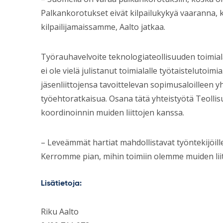
Palkankorotukset eivät kilpailukykyä vaaranna,
kilpailijamaissamme, Aalto jatkaa.
Työrauhavelvoite teknologiateollisuuden toimialal
ei ole vielä julistanut toimialalle työtaistelutoimi
jäsenliittojensa tavoittelevan sopimusaloilleen 
työehtoratkaisua. Osana tätä yhteistyötä Teollisuu
koordinoinnin muiden liittojen kanssa.
– Leveämmät hartiat mahdollistavat työntekijöill
Kerromme pian, mihin toimiin olemme muiden liit
Lisätietoja:
Riku Aalto