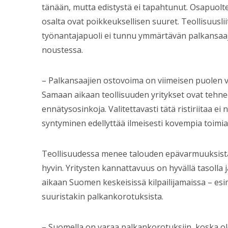
tänään, mutta edistystä ei tapahtunut. Osapuolt
osalta ovat poikkeuksellisen suuret. Teollisuusl
työnantajapuoli ei tunnu ymmärtävän palkansaaji
noustessa.
– Palkansaajien ostovoima on viimeisen puolen v
Samaan aikaan teollisuuden yritykset ovat tehne
ennätysosinkoja. Valitettavasti tätä ristiriitaa e
syntyminen edellyttää ilmeisesti kovempia toimia
Teollisuudessa menee talouden epävarmuuksista
hyvin. Yritysten kannattavuus on hyvällä tasolla
aikaan Suomen keskeisissä kilpailijamaissa – esi
suuristakin palkankorotuksista.
– Suomella on varaa palkankorotuksiin, koska o