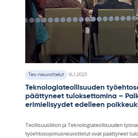
Kirjoitettu
Tes-neuvottelut
16.1.2023
Kategoriat
Teknologiateollisuuden työehto
päättyneet tuloksettomina – Pal
erimielisyydet edelleen poikkeuk
Teollisuusliiton ja Teknologiateollisuuden työnan
työehtosopimusneuvottelut ovat päättyneet tulok