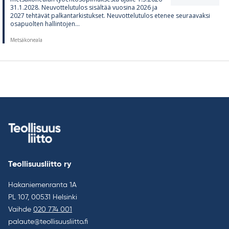
31.1.2028. Neu­vot­te­lu­tu­los si­säl­tää vuo­sina 2026 ja
2027 teh­tä­vät pal­kan­tar­kis­tuk­set. Neu­vot­te­lu­tu­los ete­nee seu­raa­vaksi
os­a­puol­ten hal­lin­to­jen...
Metsäkoneala
Teollisuusliitto ry
Hakaniemenranta 1A
PL 107, 00531 Helsinki
Vaihde
020 774 001
palaute@teollisuusliitto.fi