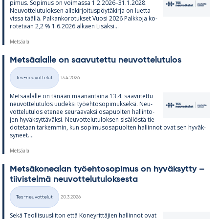
pi­mus. So­pi­mus on voi­massa 1.2.2026–31.1.2028.
Neu­vot­te­lu­tu­lok­sen al­le­kir­joi­tus­pöy­tä­kirja on luet­ta­
vissa täällä. Pal­kan­ko­ro­tuk­set Vuosi 2026 Palk­koja ko­
ro­te­taan 2,2 % 1.6.2026 al­kaen Li­säksi...
Metsäala
Met­sä­alalle on saa­vu­tettu neu­vot­te­lu­tu­los
Kirjoitettu
Tes-neuvottelut
13.4.2026
Kategoriat
Met­sä­alalle on tä­nään maa­nan­taina 13.4. saa­vu­tettu
neu­vot­te­lu­tu­los uu­deksi työ­eh­to­so­pi­muk­seksi. Neu­
vot­te­lu­tu­los ete­nee seu­raa­vaksi os­a­puol­ten hal­lin­to­
jen hy­väk­syt­tä­väksi. Neu­vot­te­lu­tu­lok­sen si­säl­löstä tie­
do­te­taan tar­kem­min, kun so­pi­mus­os­a­puol­ten hal­lin­not ovat sen hy­väk­
sy­neet....
Metsäala
Met­sä­ko­nea­lan työ­eh­to­so­pi­mus on hy­väk­sytty –
tii­vis­telmä neu­vot­te­lu­tu­lok­sesta
Kirjoitettu
Tes-neuvottelut
20.3.2026
Kategoriat
Sekä Teol­li­suus­lii­ton että Ko­ney­rit­tä­jien hal­lin­not ovat