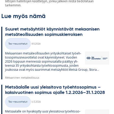
liittojen hallintojen käsittelyyn, jonka jälkeen niistä tiedotetaan
tarkemmin.
Lue myös nämä
Suu­ret met­säyh­tiöt käyn­nis­tä­vät me­kaa­ni­sen
met­sä­teol­li­suu­den so­pi­mus­kier­rok­sen
Kirjoitettu
Tes-neuvottelut
8.5.2026
Kategoriat
Me­kaa­ni­sen met­sä­teol­li­suu­den yri­tys­koh­tai­set työ­eh­
to­so­pi­mus­neu­vot­te­lut ovat käyn­nis­ty­neet. Vuo­den
2026 lop­puun men­nessä so­pi­musa­lalla päät­tyy yh­
teensä 35 yri­tys­koh­taista työ­eh­to­so­pi­musta, joi­den
jou­kossa ovat myös suu­rim­mat met­säyh­tiöt Metsä Group, Stora...
Mekaaninen metsäteollisuus
Met­sä­alalle uusi yleis­si­tova työ­eh­to­so­pi­mus –
kak­si­vuo­ti­nen so­pi­mus ajalle 1.2.2026–31.1.2028
Kirjoitettu
Tes-neuvottelut
4.5.2026
Kategoriat
Met­sä­alalle on hy­väk­sytty uusi yleis­si­tova työ­eh­to­so­