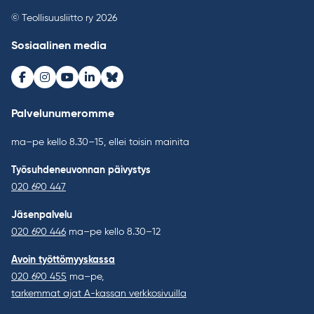
© Teollisuusliitto ry 2026
Sosiaalinen media
Facebook
Instagram
Youtube
LinkedIn
Bluesky
Palvelunumeromme
ma–pe kello 8.30–15, ellei toisin mainita
Työsuhdeneuvonnan päivystys
020 690 447
Jäsenpalvelu
020 690 446
ma–pe kello 8.30–12
Avoin työttömyyskassa
020 690 455
ma–pe,
tarkemmat ajat A-kassan verkkosivuilla