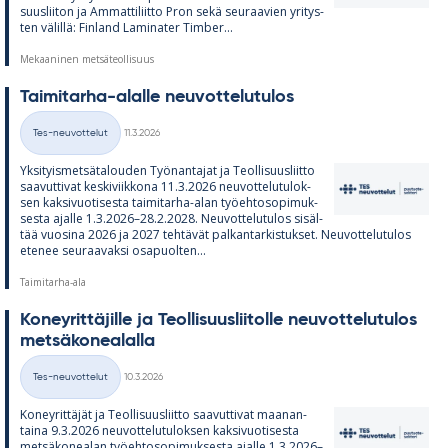
suus­lii­ton ja Am­mat­ti­liitto Pron sekä seu­raa­vien yri­tys­
ten vä­lillä: Fin­land La­mi­na­ter Tim­ber...
Mekaaninen metsäteollisuus
Tai­mi­tarha-alalle neu­vot­te­lu­tu­los
Kirjoitettu
Tes-neuvottelut
11.3.2026
Kategoriat
Yk­si­tyis­met­sä­ta­lou­den Työ­nan­ta­jat ja Teol­li­suus­liitto
saa­vut­ti­vat kes­ki­viik­kona 11.3.2026 neu­vot­te­lu­tu­lok­
sen kak­si­vuo­ti­sesta tai­mi­tarha-alan työ­eh­to­so­pi­muk­
sesta ajalle 1.3.2026–28.2.2028. Neu­vot­te­lu­tu­los si­säl­
tää vuo­sina 2026 ja 2027 teh­tä­vät pal­kan­tar­kis­tuk­set. Neu­vot­te­lu­tu­los
ete­nee seu­raa­vaksi os­a­puol­ten...
Taimitarha-ala
Ko­ney­rit­tä­jille ja Teol­li­suus­lii­tolle neu­vot­te­lu­tu­los
met­sä­ko­nea­lalla
Kirjoitettu
Tes-neuvottelut
10.3.2026
Kategoriat
Ko­ney­rit­tä­jät ja Teol­li­suus­liitto saa­vut­ti­vat maa­nan­
taina 9.3.2026 neu­vot­te­lu­tu­lok­sen kak­si­vuo­ti­sesta
met­sä­ko­nea­lan työ­eh­to­so­pi­muk­sesta ajalle 1.3.2026–