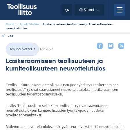
Skip
your
to
A
Suomi
A
content
clipboard.)
Etusivu
-
Ajankohtaista
-
Lasikeraamiseen teollisuuteen ja kumiteollisuuteen
neuvottelutulos
Jaa
Kirjoitettu
Tes-neuvottelut
17.2.2023
Kategoriat
Lasikeraamiseen teollisuuteen ja
kumiteollisuuteen neuvottelutulos
Teollisuusliitto ja Kemianteollisuus ry:n jäsenyhdistys Lasikeraaminen
teollisuus LT ry ovat saavuttaneet neuvottelutuloksen lasikeraamisen
teollisuuden työehtosopimukseksi.
Lisäksi Teollisuusliitto sekä Kumiteollisuus ry ovat saavuttaneet
neuvottelutuloksen kumiteollisuuden työntekijöiden uudeksi
työehtosopimukseksi.
Molemmat neuvottelutulokset siirtyvät seuraavaksi niistä neuvotelleiden