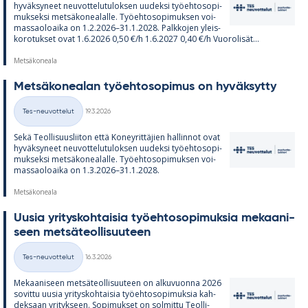
hy­väk­sy­neet neu­vot­te­lu­tu­lok­sen uu­deksi työ­eh­to­so­pi­
muk­seksi met­sä­ko­nea­lalle. Työ­eh­to­so­pi­muk­sen voi­
mas­sao­loaika on 1.2.2026–31.1.2028. Palk­ko­jen yleis­
ko­ro­tuk­set ovat 1.6.2026 0,50 €/h 1.6.2027 0,40 €/h Vuo­ro­li­sät...
Metsäkoneala
Met­sä­ko­nea­lan työ­eh­to­so­pi­mus on hy­väk­sytty
Kirjoitettu
Tes-neuvottelut
19.3.2026
Kategoriat
Sekä Teol­li­suus­lii­ton että Ko­ney­rit­tä­jien hal­lin­not ovat
hy­väk­sy­neet neu­vot­te­lu­tu­lok­sen uu­deksi työ­eh­to­so­pi­
muk­seksi met­sä­ko­nea­lalle. Työ­eh­to­so­pi­muk­sen voi­
mas­sao­loaika on 1.3.2026–31.1.2028.
Metsäkoneala
Uusia yri­tys­koh­tai­sia työ­eh­to­so­pi­muk­sia me­kaa­ni­
seen met­sä­teol­li­suu­teen
Kirjoitettu
Tes-neuvottelut
16.3.2026
Kategoriat
Me­kaa­ni­seen met­sä­teol­li­suu­teen on al­ku­vuonna 2026
so­vittu uusia yri­tys­koh­tai­sia työ­eh­to­so­pi­muk­sia kah­
dek­saan yri­tyk­seen. So­pi­muk­set on sol­mittu Teol­li­